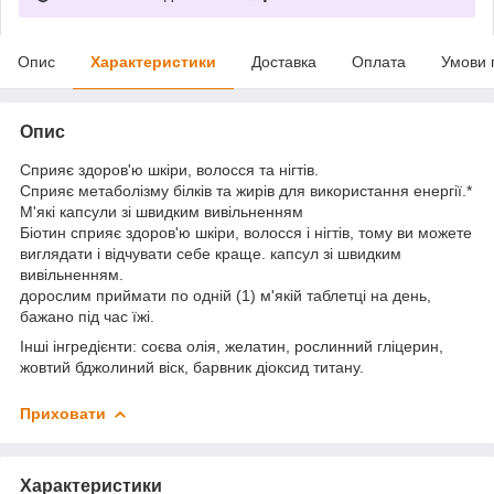
Опис
Характеристики
Доставка
Оплата
Умови 
Опис
Сприяє здоров'ю шкіри, волосся та нігтів.
Сприяє метаболізму білків та жирів для використання енергії.*
М'які капсули зі швидким вивільненням
Біотин сприяє здоров'ю шкіри, волосся і нігтів, тому ви можете
виглядати і відчувати себе краще. капсул зі швидким
вивільненням.
дорослим приймати по одній (1) м'якій таблетці на день,
бажано під час їжі.
Інші інгредієнти: соєва олія, желатин, рослинний гліцерин,
жовтий бджолиний віск, барвник діоксид титану.
Приховати
Характеристики