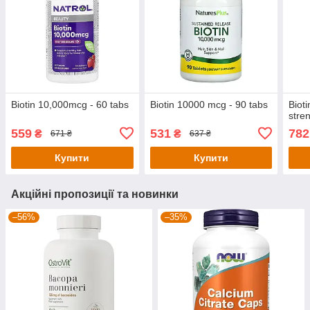
Biotin 10,000mcg - 60 tabs
Biotin 10000 mcg - 90 tabs
Biot
stre
559
531
782
₴
₴
671 ₴
637 ₴
Купити
Купити
Акційні пропозиції та новинки
–56%
–35%