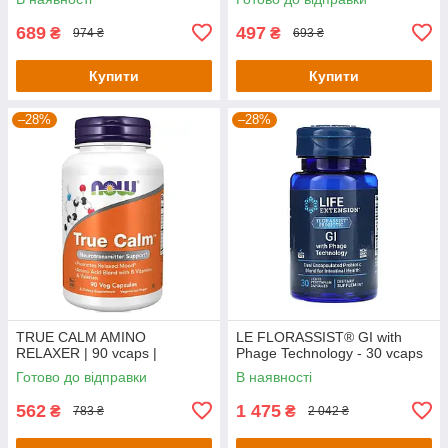
689
497
₴
₴
974 ₴
693 ₴
Купити
Купити
–28%
–28%
TRUE CALM AMINO
LE FLORASSIST® GI with
RELAXER | 90 vcaps |
Phage Technology - 30 vcaps
Готово до відправки
В наявності
562
1 475
₴
₴
783 ₴
2 042 ₴