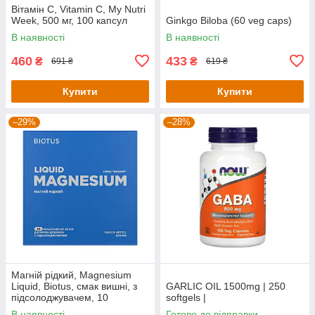
Вітамін С, Vitamin C, My Nutri
Week, 500 мг, 100 капсул
Ginkgo Biloba (60 veg caps)
В наявності
В наявності
460
433
₴
₴
691 ₴
619 ₴
Купити
Купити
–29%
–28%
Магній рідкий, Magnesium
Liquid, Biotus, смак вишні, з
GARLIC OIL 1500mg | 250
підсолоджувачем, 10
softgels |
флаконів по 20 мл кожен
В наявності
Готово до відправки