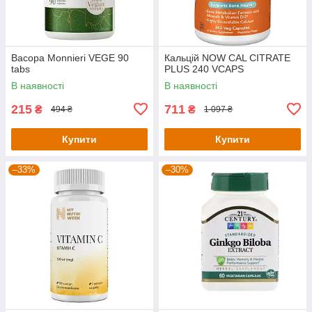
Bacopa Monnieri VEGE 90
Кальцій NOW CAL CITRATE
tabs
PLUS 240 VCAPS
В наявності
В наявності
215
711
₴
₴
494 ₴
1 097 ₴
Купити
Купити
–33%
–30%