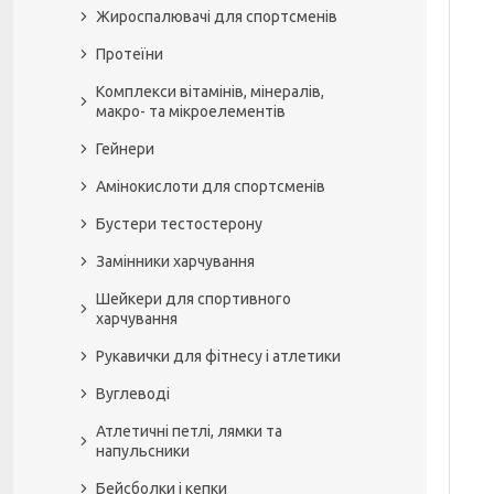
Жироспалювачі для спортсменів
Протеїни
Комплекси вітамінів, мінералів,
макро- та мікроелементів
Гейнери
Амінокислоти для спортсменів
Бустери тестостерону
Замінники харчування
Шейкери для спортивного
харчування
Рукавички для фітнесу і атлетики
Вуглеводі
Атлетичні петлі, лямки та
напульсники
Бейсболки і кепки