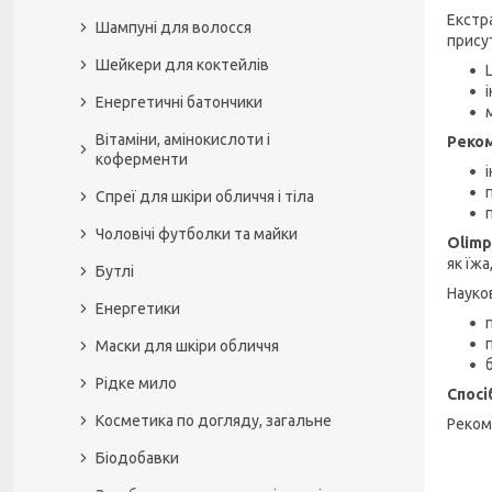
Екстра
Шампуні для волосся
присут
Шейкери для коктейлів
Енергетичні батончики
Вітаміни, амінокислоти і
Реком
коферменти
Спреї для шкіри обличчя і тіла
Чоловічі футболки та майки
Olimp
як їжа
Бутлі
Науко
Енергетики
Маски для шкіри обличчя
Рідке мило
Спосі
Косметика по догляду, загальне
Реком
Біодобавки