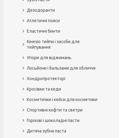
Дезодоранти
Атлетичні пояси
Еластичні бинти
Кінезіо тейпи і засоби для
тейпування
Упори для віджимань
Лосьйони і бальзами для обличчя
Хондропротекторі
Кросівки та кеди
Косметички і кейси для косметики
Спортивні кофти та светри
Горіхові і шоколадні пасти
Дитяча зубна паста