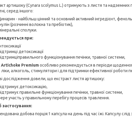
кт артишоку (Cynara scolymus L.) отримують з листя та надземних па
ні, серед іншого:
Цинарин - найбільш цінний та основний активний інгредієнт, феноль
інулін (розчинні волокна та пребіотик),
мінеральні сполуки.
ендується при:
інтоксикації
підтримці детоксикації
підтримціправильного функціонування печінки, травної системи,
 Artichoke Premium
особливо рекомендується в періоди щоденного
, ліки, алкоголь, стимулятори і для підтримки ефективної роботи пе
ві дослідження довели, що екстракт листя артишоку:
підтримує детоксикацію,
підтримує правильне функціонування печінки, травної системи,
бере участь у правильному перебігу процесів травлення.
б застосування:
ендована добова порція:1 капсула на день під час їжі. Капсулу слід