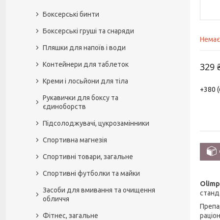
Боксерські бинти
Боксерські груші та снаряди
Немає
Пляшки для напоїв і води
Контейнери для таблеток
329 
Креми і лосьйони для тіла
+380 (
Рукавички для боксу та
єдиноборств
Підсолоджувачі, цукрозамінники
Спортивна магнезія
Спортивні товари, загальне
Спортивні футболки та майки
Olimp
Засоби для вмивання та очищення
станд
обличчя
Препа
раціо
Фітнес, загальне