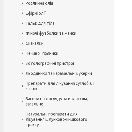
Рослинна олія
Ефірні олії
Тальк для тіла
Жіночі футболки та майки
Скакалки
Печиво і пряники
3d голографічні пристрої
Льодяники та карамельні цукерки
Препарати для лікування суглобів і
кісток
Засоби по догляду за волоссям,
загальне
Натуральні препарати для
лікування шлунково-кишкового
тракту