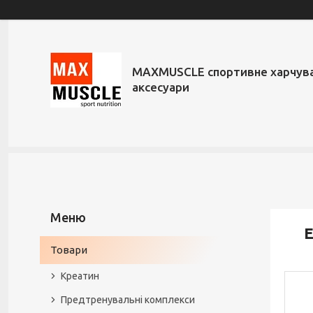
MAXMUSCLE спортивне харчува
аксесуари
Е
Товари
Креатин
Предтренувальні комплекси