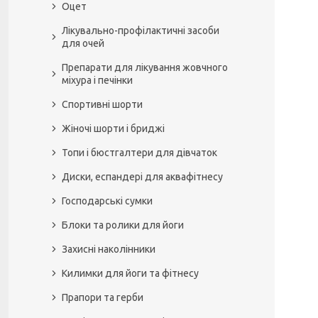
Оцет
Лікувально-профілактичні засоби
для очей
Препарати для лікування жовчного
міхура і печінки
Спортивні шорти
Жіночі шорти і бриджі
Топи і бюстгалтери для дівчаток
Диски, еспандері для аквафітнесу
Господарські сумки
Блоки та ролики для йоги
Захисні наколінники
Килимки для йоги та фітнесу
Прапори та герби