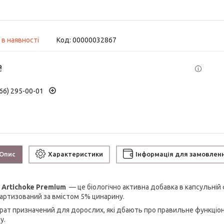
 в наявності
Код:
00000032867
₴
66) 295-00-01
Опис
Характеристики
Інформація для замовлен
 Artichoke Premium
— це біологічно активна добавка в капсульній 
артизований за вмістом 5% цинарину.
рат призначений для дорослих, які дбають про правильне функціо
ну.