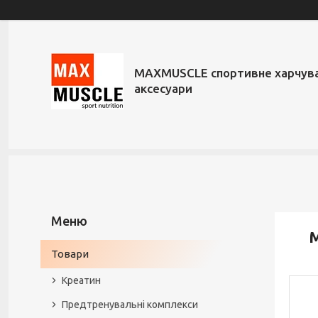
MAXMUSCLE спортивне харчува
аксесуари
М
Товари
Креатин
Предтренувальні комплекси