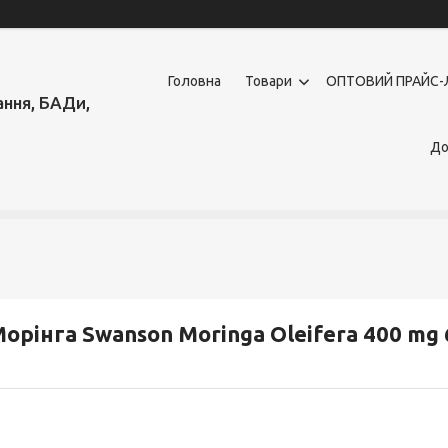
Головна
Товари
OПТОВИЙ ПРАЙС-
ння, БАДи,
До
орінга Swanson Moringa Oleifera 400 mg 