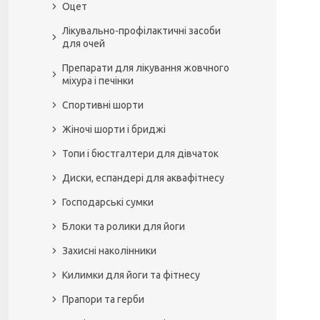
Оцет
Лікувально-профілактичні засоби
для очей
Препарати для лікування жовчного
міхура і печінки
Спортивні шорти
Жіночі шорти і бриджі
Топи і бюстгалтери для дівчаток
Диски, еспандері для аквафітнесу
Господарські сумки
Блоки та ролики для йоги
Захисні наколінники
Килимки для йоги та фітнесу
Прапори та герби