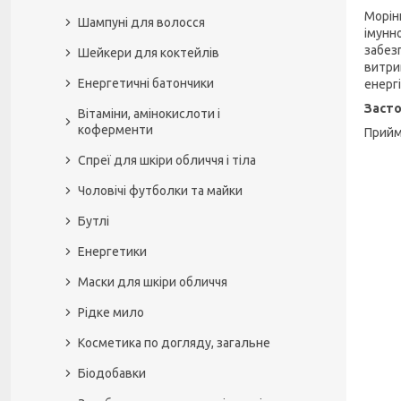
Морін
Шампуні для волосся
імунн
забез
Шейкери для коктейлів
витри
Енергетичні батончики
енерг
Засто
Вітаміни, амінокислоти і
коферменти
Прийм
Спреї для шкіри обличчя і тіла
Чоловічі футболки та майки
Бутлі
Енергетики
Маски для шкіри обличчя
Рідке мило
Косметика по догляду, загальне
Біодобавки