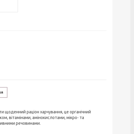
ня
ти щоденний раціон харчування, це органічний
лком, вітамінами, амінокислотами, мікро- та
живними речовинами.