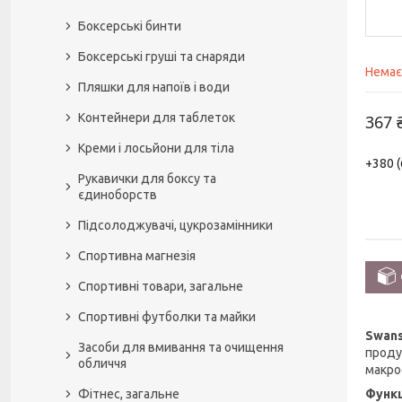
Боксерські бинти
Боксерські груші та снаряди
Немає
Пляшки для напоїв і води
Контейнери для таблеток
367 
Креми і лосьйони для тіла
+380 (
Рукавички для боксу та
єдиноборств
Підсолоджувачі, цукрозамінники
Спортивна магнезія
Спортивні товари, загальне
Спортивні футболки та майки
Swans
Засоби для вмивання та очищення
продук
обличчя
макро
Функц
Фітнес, загальне