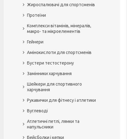
Жироспалювачі для спортсменів
Протеїни
Комплекси вітамінів, мінералів,
макро- та мікроелементів
Гейнери
Амінокислоти для спортсменів
Бустери тестостерону
Замінники харчування
Шейкери для спортивного
харчування
Рукавички для фітнесу і атлетики
Вуглеводі
Атлетичні петлі, лямки та
напульсники
Бейсболки і кепки