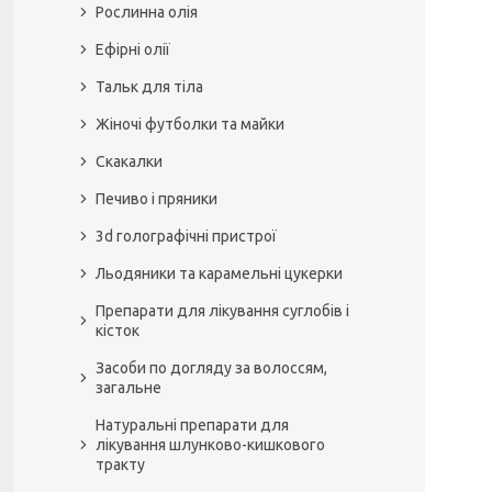
Рослинна олія
Ефірні олії
Тальк для тіла
Жіночі футболки та майки
Скакалки
Печиво і пряники
3d голографічні пристрої
Льодяники та карамельні цукерки
Препарати для лікування суглобів і
кісток
Засоби по догляду за волоссям,
загальне
Натуральні препарати для
лікування шлунково-кишкового
тракту