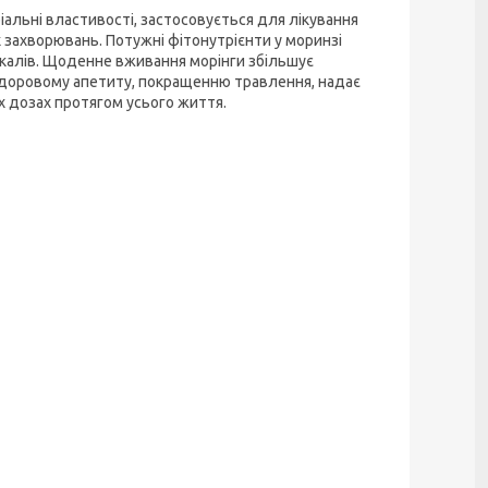
іальні властивості, застосовується для лікування
х захворювань. Потужні фітонутрієнти у моринзі
икалів. Щоденне вживання морінги збільшує
 здоровому апетиту, покращенню травлення, надає
х дозах протягом усього життя.