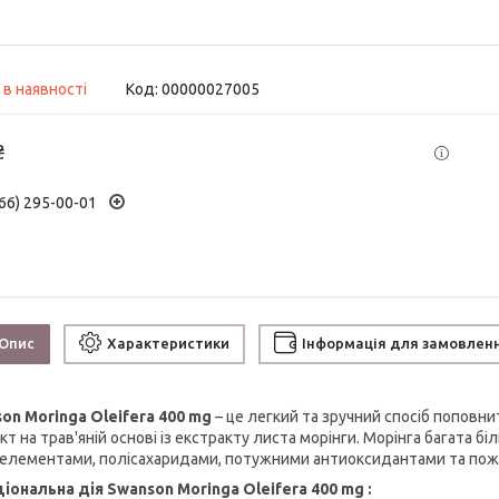
 в наявності
Код:
00000027005
₴
66) 295-00-01
Опис
Характеристики
Інформація для замовлен
on Moringa Oleifera 400 mg
– це легкий та зручний спосіб поповни
т на трав'яній основі із екстракту листа морінги. Морінга багата бі
елементами, полісахаридами, потужними антиоксидантами та по
іональна дія Swanson Moringa Oleifera 400 mg
: