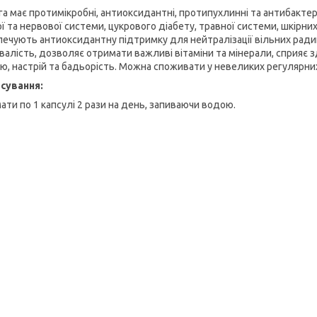
га має протимікробні, антиоксидантні, протипухлинні та антибактер
ої та нервової системи, цукрового діабету, травної системи, шкірни
печують антиоксидантну підтримку для нейтралізації вільних рад
валість, дозволяє отримати важливі вітаміни та мінерали, сприяє
ію, настрій та бадьорість. Можна споживати у невеликих регулярни
сування:
ати по 1 капсулі 2 рази на день, запиваючи водою.