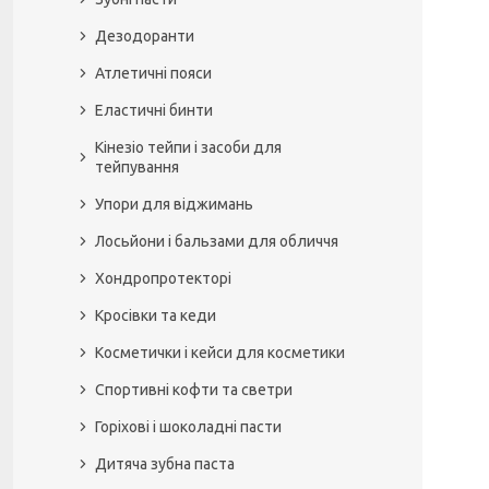
Дезодоранти
Атлетичні пояси
Еластичні бинти
Кінезіо тейпи і засоби для
тейпування
Упори для віджимань
Лосьйони і бальзами для обличчя
Хондропротекторі
Кросівки та кеди
Косметички і кейси для косметики
Спортивні кофти та светри
Горіхові і шоколадні пасти
Дитяча зубна паста