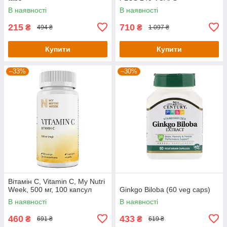
В наявності
В наявності
215
710
₴
₴
494 ₴
1 097 ₴
Купити
Купити
–33%
–30%
Вітамін С, Vitamin C, My Nutri
Week, 500 мг, 100 капсул
Ginkgo Biloba (60 veg caps)
В наявності
В наявності
460
433
₴
₴
691 ₴
619 ₴