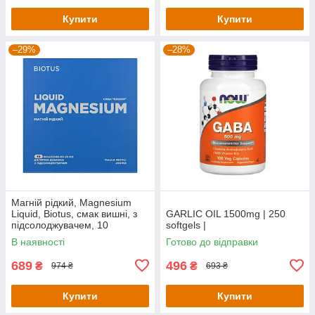
Купити
Купити
–29%
–28%
Магній рідкий, Magnesium
Liquid, Biotus, смак вишні, з
GARLIC OIL 1500mg | 250
підсолоджувачем, 10
softgels |
флаконів по 20 мл кожен
В наявності
Готово до відправки
689
496
₴
₴
974 ₴
693 ₴
Купити
Купити