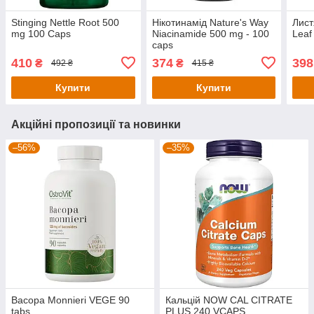
Stinging Nettle Root 500
Нікотинамід Nature's Way
Лист
mg 100 Caps
Niacinamide 500 mg - 100
Leaf
caps
410
374
398
₴
₴
492 ₴
415 ₴
Купити
Купити
Акційні пропозиції та новинки
–56%
–35%
Bacopa Monnieri VEGE 90
Кальцій NOW CAL CITRATE
tabs
PLUS 240 VCAPS