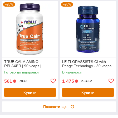
–28%
–28%
TRUE CALM AMINO
LE FLORASSIST® GI with
RELAXER | 90 vcaps |
Phage Technology - 30 vcaps
Готово до відправки
В наявності
561
1 475
₴
₴
783 ₴
2 042 ₴
Купити
Купити
Показати ще