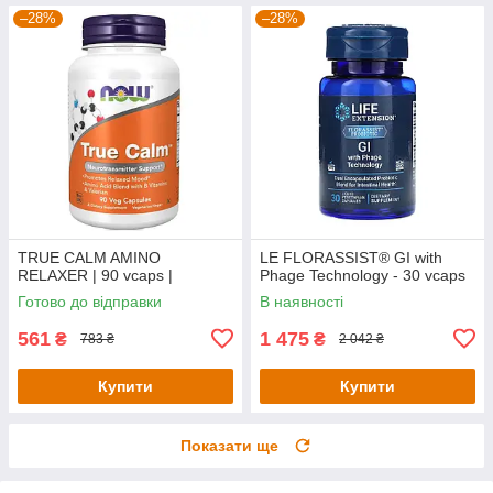
–28%
–28%
TRUE CALM AMINO
LE FLORASSIST® GI with
RELAXER | 90 vcaps |
Phage Technology - 30 vcaps
Готово до відправки
В наявності
561
1 475
₴
₴
783 ₴
2 042 ₴
Купити
Купити
Показати ще