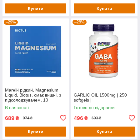
Купити
Купити
–29%
–28%
Магній рідкий, Magnesium
Liquid, Biotus, смак вишні, з
GARLIC OIL 1500mg | 250
підсолоджувачем, 10
softgels |
флаконів по 20 мл кожен
В наявності
Готово до відправки
689
496
₴
₴
974 ₴
693 ₴
Купити
Купити