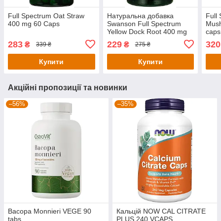
Full Spectrum Oat Straw
Натуральна добавка
Full
400 mg 60 Caps
Swanson Full Spectrum
Mush
Yellow Dock Root 400 mg
caps
60 Caps
283
229
320
₴
₴
339 ₴
275 ₴
Купити
Купити
Акційні пропозиції та новинки
–56%
–35%
Bacopa Monnieri VEGE 90
Кальцій NOW CAL CITRATE
tabs
PLUS 240 VCAPS