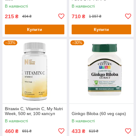
В наявності
В наявності
215
710
₴
₴
494 ₴
1 097 ₴
Купити
Купити
–33%
–30%
Вітамін С, Vitamin C, My Nutri
Week, 500 мг, 100 капсул
Ginkgo Biloba (60 veg caps)
В наявності
В наявності
460
433
₴
₴
691 ₴
619 ₴