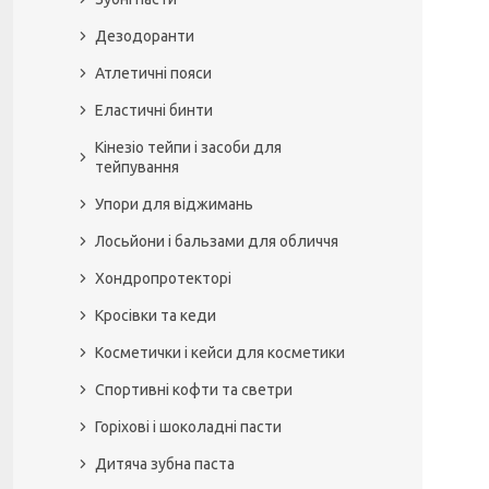
Дезодоранти
Атлетичні пояси
Еластичні бинти
Кінезіо тейпи і засоби для
тейпування
Упори для віджимань
Лосьйони і бальзами для обличчя
Хондропротекторі
Кросівки та кеди
Косметички і кейси для косметики
Спортивні кофти та светри
Горіхові і шоколадні пасти
Дитяча зубна паста