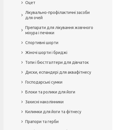
Оцет
Лікувально-профілактичні засоби
для очей
Препарати для лікування жовчного
міхура і печінки
Спортивні шорти
Жіночі шорти і бриджі
Топи і бюстгалтери для дівчаток
Диски, еспандері для аквафітнесу
Господарські сумки
Блоки та ролики для йоги
Захисні наколінники
Килимки для йоги та фітнесу
Прапори та герби