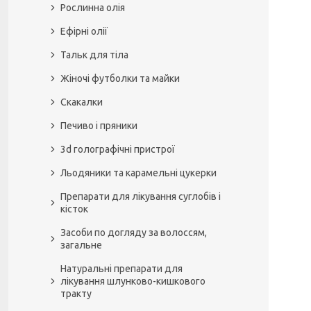
Рослинна олія
Ефірні олії
Тальк для тіла
Жіночі футболки та майки
Скакалки
Печиво і пряники
3d голографічні пристрої
Льодяники та карамельні цукерки
Препарати для лікування суглобів і
кісток
Засоби по догляду за волоссям,
загальне
Натуральні препарати для
лікування шлунково-кишкового
тракту