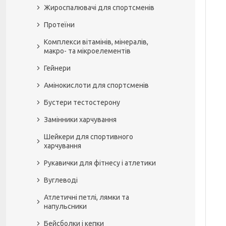
Жироспалювачі для спортсменів
Протеїни
Комплекси вітамінів, мінералів,
макро- та мікроелементів
Гейнери
Амінокислоти для спортсменів
Бустери тестостерону
Замінники харчування
Шейкери для спортивного
харчування
Рукавички для фітнесу і атлетики
Вуглеводі
Атлетичні петлі, лямки та
напульсники
Бейсболки і кепки