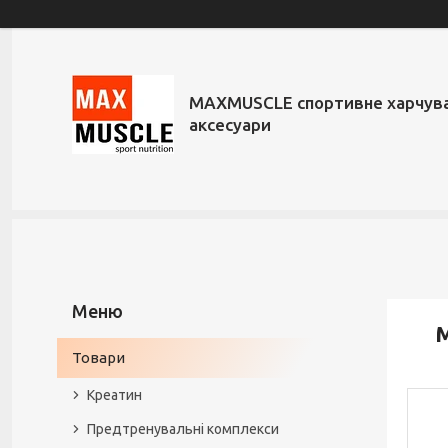
MAXMUSCLE спортивне харчува
аксесуари
M
Товари
Креатин
Предтренувальні комплекси