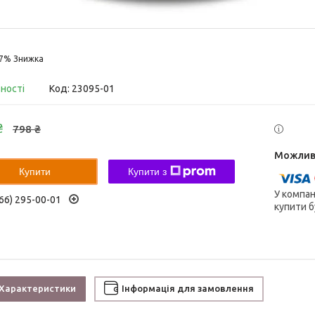
17%
вності
Код:
23095-01
₴
798 ₴
Купити
Купити з
У компан
66) 295-00-01
купити б
Характеристики
Інформація для замовлення