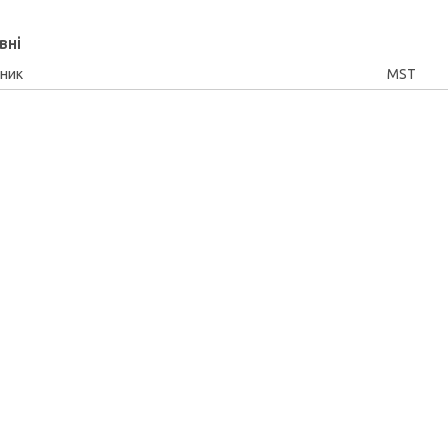
вні
ник
MST