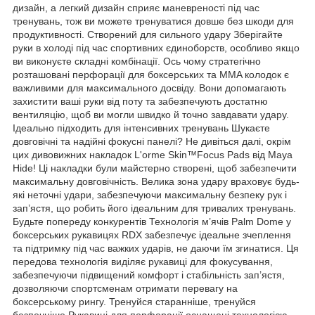
дизайн, а легкий дизайн сприяє маневреності під час
тренувань, тож ви можете тренуватися довше без шкоди для
продуктивності. Створений для сильного удару Зберігайте
руки в холоді під час спортивних єдиноборств, особливо якщо
ви виконуєте складні комбінації. Ось чому стратегічно
розташовані перфорації для боксерських та MMA колодок є
важливими для максимального досвіду. Вони допомагають
захистити ваші руки від поту та забезпечують достатню
вентиляцію, щоб ви могли швидко й точно завдавати удару.
Ідеально підходить для інтенсивних тренувань Шукаєте
довговічні та надійні фокусні панелі? Не дивіться далі, окрім
цих дивовижних накладок L'orme Skin™Focus Pads від Maya
Hide! Ці накладки були майстерно створені, щоб забезпечити
максимальну довговічність. Велика зона удару враховує будь-
які неточні удари, забезпечуючи максимальну безпеку рук і
зап’ястя, що робить його ідеальним для тривалих тренувань.
Будьте попереду конкурентів Технологія м’ячів Palm Dome у
боксерських рукавицях RDX забезпечує ідеальне зчеплення
та підтримку під час важких ударів, не даючи їм згинатися. Ця
передова технологія виділяє рукавиці для фокусування,
забезпечуючи підвищений комфорт і стабільність зап’ястя,
дозволяючи спортсменам отримати перевагу на
боксерському рингу. Тренуйся старанніше, тренуйся
безпечніше Рукавиці для перфорації оснащені технологією