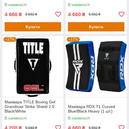
В наявності
В наявності
4 660
4 660
₴
₴
5 592 ₴
5 592 ₴
Купити
Купити
–17%
–17%
Маківара TITLE Boxing Gel
Grandiose Strike Shield 2.0
Маківара RDX T1 Curved
Black/White
Blue/Black Heavy (1 шт.)
В наявності
В наявності
4 200
4 660
₴
₴
5 040 ₴
5 592 ₴