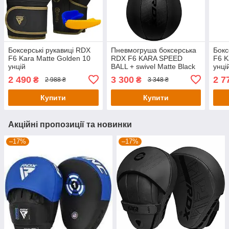
Боксерські рукавиці RDX
Пневмогруша боксерська
Бокс
F6 Kara Matte Golden 10
RDX F6 KARA SPEED
F6 K
унцій
BALL + swivel Matte Black
унці
2 490
3 300
2 7
₴
₴
2 988 ₴
3 348 ₴
Купити
Купити
Акційні пропозиції та новинки
–17%
–17%