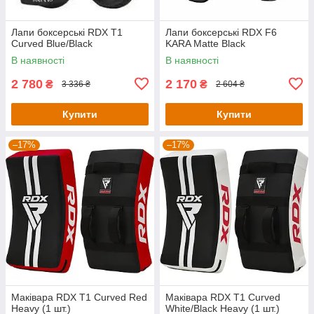
Лапи боксерські RDX T1
Лапи боксерські RDX F6
Curved Blue/Black
KARA Matte Black
В наявності
В наявності
2 780
2 170
₴
₴
3 336 ₴
2 604 ₴
Купити
Купити
–17%
–17%
Маківара RDX T1 Curved Red
Маківара RDX T1 Curved
Heavy (1 шт.)
White/Black Heavy (1 шт.)