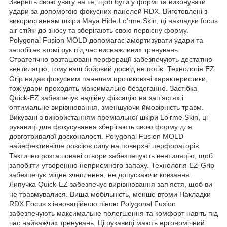
Зверніть свою увагу на те, щоб бути у формі та виконувати
удари за допомогою фокусних панелей RDX. Виготовлені з
використанням шкіри Maya Hide Lo'rme Skin, ці накладки focus
air стійкі до зносу та зберігають свою первісну форму.
Polygonal Fusion MOLD допомагає амортизувати удари та
запобігає втомі рук під час виснажливих тренувань.
Стратегічно розташовані перфорації забезпечують достатню
вентиляцію, тому ваш бойовий досвід не потіє. Технологія EZ
Grip надає фокусним панелям протиковзні характеристики,
тож удари проходять максимально бездоганно. Застібка
Quick-EZ забезпечує надійну фіксацію на зап’ястях і
оптимальне вирівнювання, зменшуючи ймовірність травм.
Викувані з використанням преміальної шкіри Lo'rme Skin, ці
рукавиці для фокусування зберігають свою форму для
довготривалої досконалості. Polygonal Fusion MOLD
найефективніше розсіює силу на поверхні перфораторів.
Тактично розташовані отвори забезпечують вентиляцію, щоб
запобігти утворенню неприємного запаху. Технологія EZ-Grip
забезпечує міцне зчеплення, не допускаючи ковзання.
Липучка Quick-EZ забезпечує вирівнювання зап’ястя, щоб ви
не травмувалися. Вища мобільність, менше втоми Накладки
RDX Focus з інноваційною піною Polygonal Fusion
забезпечують максимальне полегшення та комфорт навіть під
час найважчих тренувань. Ці рукавиці мають ергономічний