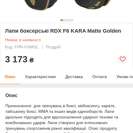
Лапи боксерські RDX F6 KARA Matte Golden
Немає в наявності
Код: FPR-F6MGL
Роздріб
3 173
₴
Опис
Характеристики
Доставка
Оплата
Умови п
Опис
Призначення: для тренувань в боксі, кікбоксингу, карате,
тайському боксі, MMA та інших видів єдиноборств. Лапи
ідеально підходять для вдосконалення ударної техніки та
комбінованих ударів. Лапи створені для інтенсивних
тренувань спортсменів різної кваліфікації. Опис продукту