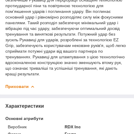
протиударної піни та повітряною технологією для
пом'якшення ударів і поглинання удару. Він поглинає
основний удар і рівномірно розподіляє силу між фокусними
панелями. Такий розподіл забезпечує мінімальний удар і
вібрацію під час удару, забезпечуючи оптимальний досвід
тренування та виняткові результати. Потужний удар без
зусиль Рукавиці для ударів, розроблені за технологією EZ
Grip, забезпечують користувачам нековзне руків'я, щоб легко
сприймати потужні удари від вашого партнера по
тренуваннях. Рукавиці для штампування з цією технологічно
вдосконаленою конструкцією значно зменшують втому рук,
що означає триваліші та успішніші тренування, які дають
кращі результати.
Приховати
Характеристики
Основні атрибути
Виробник
RDX Inc
Форма
Гнута