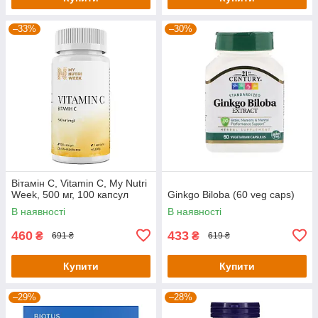
–33%
–30%
Вітамін С, Vitamin C, My Nutri
Week, 500 мг, 100 капсул
Ginkgo Biloba (60 veg caps)
В наявності
В наявності
460
433
₴
₴
691 ₴
619 ₴
Купити
Купити
–29%
–28%