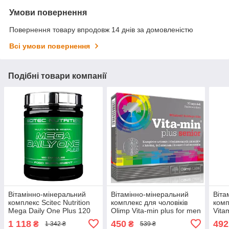
Умови повернення
Повернення товару впродовж 14 днів за домовленістю
Всі умови повернення
Подібні товари компанії
Вітамінно-мінеральний
Вітамінно-мінеральний
Віта
комплекс Scitec Nutrition
комплекс для чоловіків
комп
Mega Daily One Plus 120
Olimp Vita-min plus for men
Vita
caps
30 caps
1 118
450
492
₴
₴
1 342 ₴
539 ₴