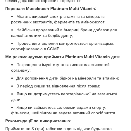
безліч додаткових корисних інгредієнтів.
Переваги Muscletech Platinum Multi Vitamin:
Містить широкий спектр вітамінів та мінералів,
рослинних екстрактів, ферментів та амінокислот;
Найбільш продаваний в Америці бренд добавок для
важкої атлетики та бодібілдингу;
Процес виготовлення контролюється організацією,
сертифікованою в CGMP.
Ми рекомендуємо приймати Platinum Multi Vitamin для:
Покращення імунітету та захисних властивостей
організму;
Для доповнення дієти бідної на мінерали та вітаміни;
В період сушки та відновлення після травм;
Якщо ви дотримуєтесь вегетаріанської чи веганської
дієти;
Якщо ви займаєтесь силовими видами спорту,
фітнесом, шейпінгом чи ведете активний спосіб життя.
Рекомендації по використанню:
Приймати по 3 (три) таблетки в день під час будь-якого