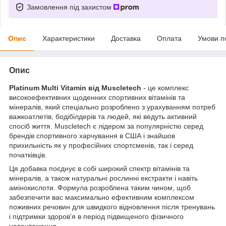
Замовлення під захистом
Опис
Характеристики
Доставка
Оплата
Умови п
Опис
Platinum Multi Vitamin від Muscletech
- це комплекс
високоефективних щоденних спортивних вітамінів та
мінералів, який спеціально розроблено з урахуванням потреб
важкоатлетів, бодібілдерів та людей, які ведуть активний
спосіб життя. Muscletech є лідером за популярністю серед
брендів спортивного харчування в США і знайшов
прихильність як у професійних спортсменів, так і серед
початківців.
Ця добавка поєднує в собі широкий спектр вітамінів та
мінералів, а також натуральні рослинні екстракти і навіть
амінокислоти. Формула розроблена таким чином, щоб
забезпечити вас максимально ефективним комплексом
поживних речовин для швидкого відновлення після тренувань
і підтримки здоров'я в період підвищеного фізичного
навантаження.