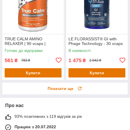
TRUE CALM AMINO
LE FLORASSIST® GI with
RELAXER | 90 vcaps |
Phage Technology - 30 vcaps
Готово до відправки
В наявності
561
1 475
₴
₴
783 ₴
2 042 ₴
Купити
Купити
Показати ще
Про нас
93% позитивних з 119 відгуків за рік
Працює з 20.07.2022