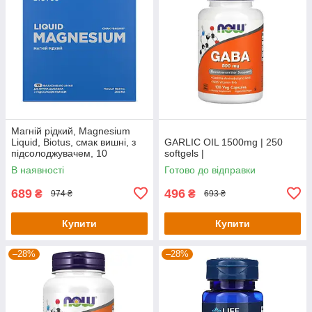
Магній рідкий, Magnesium
Liquid, Biotus, смак вишні, з
GARLIC OIL 1500mg | 250
підсолоджувачем, 10
softgels |
флаконів по 20 мл кожен
В наявності
Готово до відправки
689
496
₴
₴
974 ₴
693 ₴
Купити
Купити
–28%
–28%