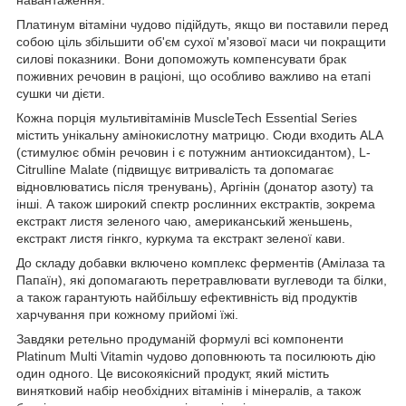
Платинум вітаміни чудово підійдуть, якщо ви поставили перед
собою ціль збільшити об'єм сухої м'язової маси чи покращити
силові показники. Вони допоможуть компенсувати брак
поживних речовин в раціоні, що особливо важливо на етапі
сушки чи дієти.
Кожна порція мультивітамінів MuscleTech Essential Series
містить унікальну амінокислотну матрицю. Сюди входить ALA
(стимулює обмін речовин і є потужним антиоксидантом), L-
Citrulline Malate (підвищує витривалість та допомагає
відновлюватись після тренувань), Аргінін (донатор азоту) та
інші. А також широкий спектр рослинних екстрактів, зокрема
екстракт листя зеленого чаю, американський женьшень,
екстракт листя гінкго, куркума та екстракт зеленої кави.
До складу добавки включено комплекс ферментів (Амілаза та
Папаїн), які допомагають перетравлювати вуглеводи та білки,
а також гарантують найбільшу ефективність від продуктів
харчування при кожному прийомі їжі.
Завдяки ретельно продуманій формулі всі компоненти
Platinum Multi Vitamin чудово доповнюють та посилюють дію
один одного. Це високоякісний продукт, який містить
винятковий набір необхідних вітамінів і мінералів, а також