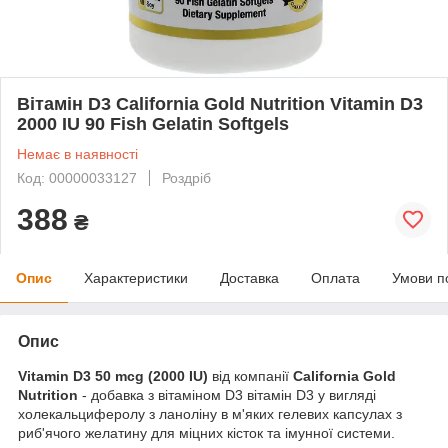
Вітамін D3 California Gold Nutrition Vitamin D3
2000 IU 90 Fish Gelatin Softgels
Немає в наявності
Код: 00000033127
Роздріб
388
₴
Опис
Характеристики
Доставка
Оплата
Умови п
Опис
Vitamin D3 50 mcg (2000 IU)
від компанії
California Gold
Nutrition
- добавка з вітаміном D3 вітамін D3 у вигляді
холекальциферолу з ланоліну в м'яких гелевих капсулах з
риб'ячого желатину для міцних кісток та імунної системи.