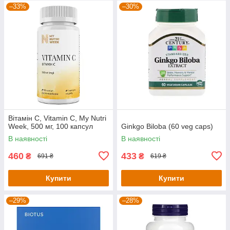
–33%
–30%
Вітамін С, Vitamin C, My Nutri
Week, 500 мг, 100 капсул
Ginkgo Biloba (60 veg caps)
В наявності
В наявності
460
433
₴
₴
691 ₴
619 ₴
Купити
Купити
–29%
–28%