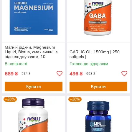
Магній рідкий, Magnesium
Liquid, Biotus, смак вишні, з
GARLIC OIL 1500mg | 250
підсолоджувачем, 10
softgels |
флаконів по 20 мл кожен
В наявності
Готово до відправки
689
496
₴
₴
974 ₴
693 ₴
Купити
Купити
–28%
–28%