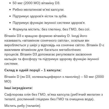
50 мкг (2000 МО) вітаміну D3.
Рибно-желатинові м'які капсули.
Підтримує здоров'я кісток та зубів.
Підтримує функцію імунної системи здоров'я.
Формула містить: без глютену, без ГМО, без сої.
Вітамін D3 є кращою формою вітаміну D. Іноді його
називають «вітаміном сонячного світла», оскільки він
виробляється у шкірі у відповідь на сонячне світло. Вітамін D є
важливим вітаміном для багатьох метаболічних
процесів. Вітамін D3 допомагає регулювати засвоєння
кальцію та фосфору та підтримує здорову функцію імунної
системи.
Склад в одній порції – 1 капсула:
Вітамін D (як D3, холекальциферол з ланоліну) – 50 мкг (2000
МО)
Інші інгредієнти:
Сафлорова олія без ГМО, м'яка капсула (риб'ячий желатин з
тилапії, рослинний гліцерин без ГМО та очищена вода).
Містить рибу (тилапія).