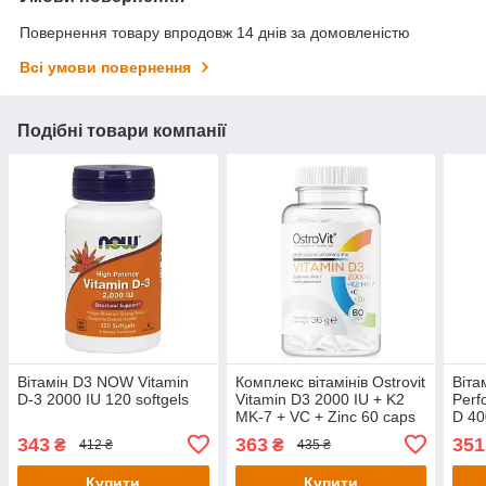
Повернення товару впродовж 14 днів за домовленістю
Всі умови повернення
Подібні товари компанії
Вітамін D3 NOW Vitamin
Комплекс вітамінів Ostrovit
Віта
D-3 2000 IU 120 softgels
Vitamin D3 2000 IU + K2
Perf
MK-7 + VC + Zinc 60 caps
D 40
343
363
351
₴
₴
412 ₴
435 ₴
Купити
Купити