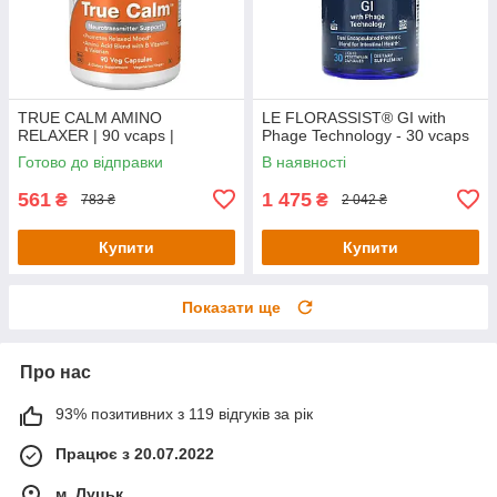
TRUE CALM AMINO
LE FLORASSIST® GI with
RELAXER | 90 vcaps |
Phage Technology - 30 vcaps
Готово до відправки
В наявності
561
1 475
₴
₴
783 ₴
2 042 ₴
Купити
Купити
Показати ще
Про нас
93% позитивних з 119 відгуків за рік
Працює з 20.07.2022
м. Луцьк