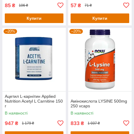
85
57
₴
₴
106 ₴
71 ₴
Купити
Купити
–20%
–20%
Ацетил L-карнітин Applied
Nutrition Acetyl L Carnitine 150
Амінокислота LYSINE 500mg
г
250 vcaps
В наявності
В наявності
947
833
₴
₴
1 179 ₴
1 037 ₴