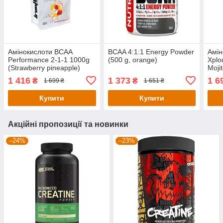
Амінокислоти BCAA
BCAA 4:1:1 Energy Powder
Амін
Performance 2-1-1 1000g
(500 g, orange)
Xplo
(Strawberry pineapple)
Moji
1 416
1 373
1 6
₴
₴
1 699 ₴
1 651 ₴
Купити
Купити
Акційні пропозиції та новинки
–24%
–23%