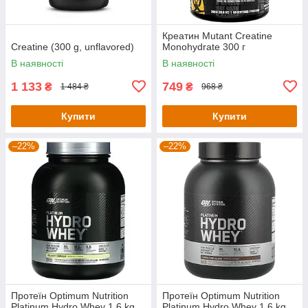
Креатин Mutant Creatine
Creatine (300 g, unflavored)
Monohydrate 300 г
В наявності
В наявності
1 133
749
₴
₴
1 484 ₴
968 ₴
Купити
Купити
–22%
–22%
Протеїн Optimum Nutrition
Протеїн Optimum Nutrition
Platinum Hydro Whey 1.6 kg
Platinum Hydro Whey 1.6 kg