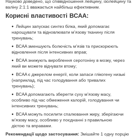
Науково доведено, що співвідношення лейцину, ізолейцину та
валіну 2:1:1 вважається найбільш ефективним.
Корисні властивості BCAA:
Лейцин запускає синтез білка, який допомагає
нарощувати та відновлювати м'язову тканину після
тренувань;
BCAA зменшують болючість м'язів та прискорюють
відновлення після інтенсивних вправ;
BCAA знижують вироблення серотоніну в мозку, через
який ви можете відчувати втому;
BCAA є джерелом енергії, коли запаси глікогену низькі
(наприклад, під час голодування або тривалих
тренувань);
BCAA допомагають зберегти суху м'язову масу,
особливо під час обмеження калорій, голодування чи
інтенсивних тренувань;
BCAA можуть посилити спалювання жиру, зберігаючи
м'язову масу, особливо у поєднанні з правильною
дієтою та вправами.
Рекомендації щодо застосування:
Змішайте 1 одну порцію