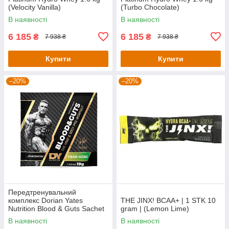
(Velocity Vanilla)
(Turbo Chocolate)
В наявності
В наявності
6 185
6 185
₴
₴
7 938 ₴
7 938 ₴
Купити
Купити
–20%
–20%
Передтренувальний
комплекс Dorian Yates
THE JINX! BCAA+ | 1 STK 10
Nutrition Blood & Guts Sachet
gram | (Lemon Lime)
— 19 g (Pear Kiwi)
В наявності
В наявності