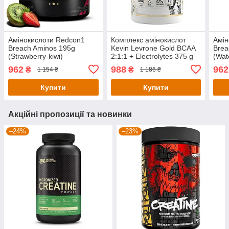
Амінокислоти Redcon1
Комплекс амінокислот
Амін
Breach Aminos 195g
Kevin Levrone Gold BCAA
Brea
(Strawberry-kiwi)
2:1:1 + Electrolytes 375 g
(Wat
(Sour Watermelone)
962
988
962
₴
₴
1 154 ₴
1 186 ₴
Купити
Купити
Акційні пропозиції та новинки
–24%
–23%