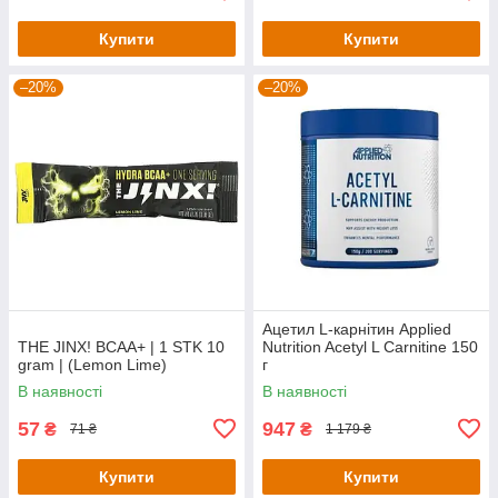
Купити
Купити
–20%
–20%
Ацетил L-карнітин Applied
THE JINX! BCAA+ | 1 STK 10
Nutrition Acetyl L Carnitine 150
gram | (Lemon Lime)
г
В наявності
В наявності
57
947
₴
₴
71 ₴
1 179 ₴
Купити
Купити