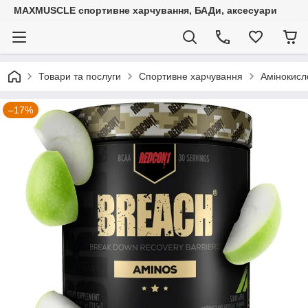
MAXMUSCLE спортивне харчування, БАДи, аксесуари
Товари та послуги
Спортивне харчування
Амінокисл
–17%