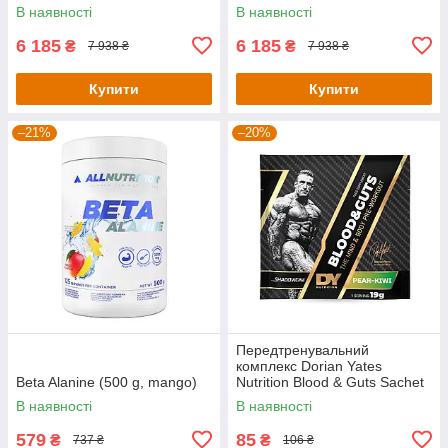
В наявності
В наявності
6 185
6 185
₴
₴
7 938 ₴
7 938 ₴
Купити
Купити
–21%
–20%
Передтренувальний
комплекс Dorian Yates
Beta Alanine (500 g, mango)
Nutrition Blood & Guts Sachet
— 19 g (Pear Kiwi)
В наявності
В наявності
579
85
₴
₴
737 ₴
106 ₴