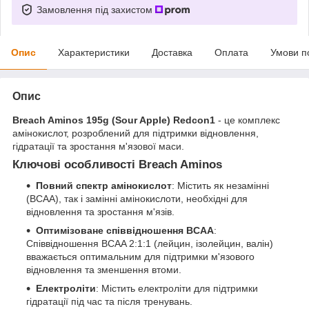
Замовлення під захистом
Опис
Характеристики
Доставка
Оплата
Умови п
Опис
Breach Aminos 195g (Sour Apple
) Redcon1
- це комплекс
амінокислот, розроблений для підтримки відновлення,
гідратації та зростання м'язової маси.
Ключові особливості Breach Aminos
Повний спектр амінокислот
: Містить як незамінні
(BCAA), так і замінні амінокислоти, необхідні для
відновлення та зростання м'язів.
Оптимізоване співвідношення BCAA
:
Співвідношення BCAA 2:1:1 (лейцин, ізолейцин, валін)
вважається оптимальним для підтримки м'язового
відновлення та зменшення втоми.
Електроліти
: Містить електроліти для підтримки
гідратації під час та після тренувань.