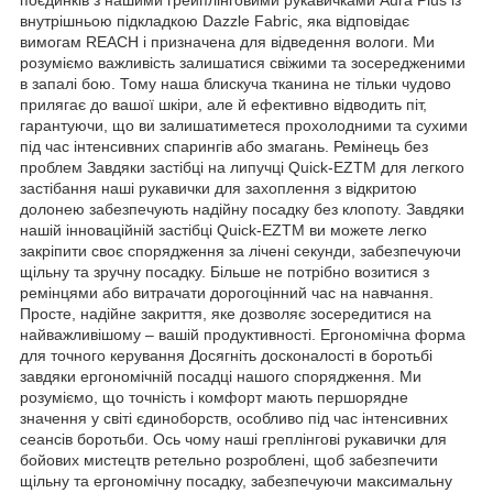
внутрішньою підкладкою Dazzle Fabric, яка відповідає
вимогам REACH і призначена для відведення вологи. Ми
розуміємо важливість залишатися свіжими та зосередженими
в запалі бою. Тому наша блискуча тканина не тільки чудово
прилягає до вашої шкіри, але й ефективно відводить піт,
гарантуючи, що ви залишатиметеся прохолодними та сухими
під час інтенсивних спарингів або змагань. Ремінець без
проблем Завдяки застібці на липучці Quick-EZTM для легкого
застібання наші рукавички для захоплення з відкритою
долонею забезпечують надійну посадку без клопоту. Завдяки
нашій інноваційній застібці Quick-EZTM ви можете легко
закріпити своє спорядження за лічені секунди, забезпечуючи
щільну та зручну посадку. Більше не потрібно возитися з
ремінцями або витрачати дорогоцінний час на навчання.
Просте, надійне закриття, яке дозволяє зосередитися на
найважливішому – вашій продуктивності. Ергономічна форма
для точного керування Досягніть досконалості в боротьбі
завдяки ергономічній посадці нашого спорядження. Ми
розуміємо, що точність і комфорт мають першорядне
значення у світі єдиноборств, особливо під час інтенсивних
сеансів боротьби. Ось чому наші греплінгові рукавички для
бойових мистецтв ретельно розроблені, щоб забезпечити
щільну та ергономічну посадку, забезпечуючи максимальну