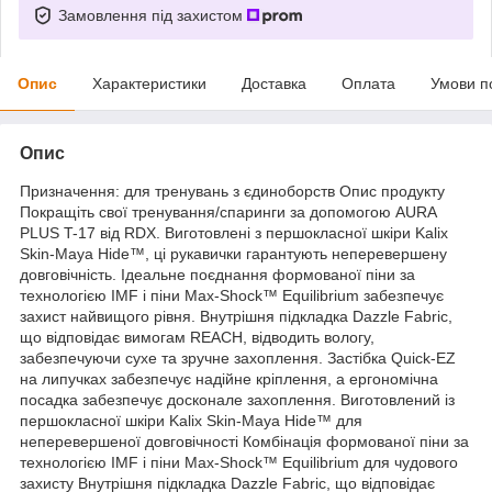
Замовлення під захистом
Опис
Характеристики
Доставка
Оплата
Умови п
Опис
Призначення: для тренувань з єдиноборств Опис продукту
Покращіть свої тренування/спаринги за допомогою AURA
PLUS T-17 від RDX. Виготовлені з першокласної шкіри Kalix
Skin-Maya Hide™, ці рукавички гарантують неперевершену
довговічність. Ідеальне поєднання формованої піни за
технологією IMF і піни Max-Shock™ Equilibrium забезпечує
захист найвищого рівня. Внутрішня підкладка Dazzle Fabric,
що відповідає вимогам REACH, відводить вологу,
забезпечуючи сухе та зручне захоплення. Застібка Quick-EZ
на липучках забезпечує надійне кріплення, а ергономічна
посадка забезпечує досконале захоплення. Виготовлений із
першокласної шкіри Kalix Skin-Maya Hide™ для
неперевершеної довговічності Комбінація формованої піни за
технологією IMF і піни Max-Shock™ Equilibrium для чудового
захисту Внутрішня підкладка Dazzle Fabric, що відповідає