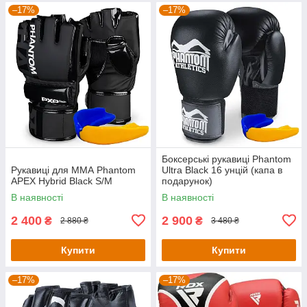
–17%
–17%
Боксерські рукавиці Phantom
Рукавиці для ММА Phantom
Ultra Black 16 унцій (капа в
APEX Hybrid Black S/M
подарунок)
В наявності
В наявності
2 400
2 900
₴
₴
2 880 ₴
3 480 ₴
Купити
Купити
–17%
–17%