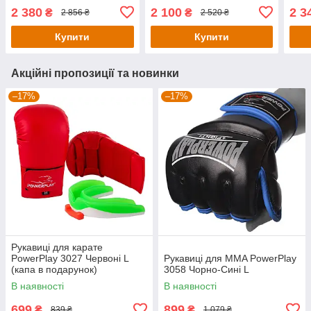
PLUS T-17 Black Golden L
2 380
2 100
2 3
₴
₴
2 856 ₴
2 520 ₴
капа у комплекті
Купити
Купити
Акційні пропозиції та новинки
–17%
–17%
Рукавиці для карате
PowerPlay 3027 Червоні L
Рукавиці для MMA PowerPlay
(капа в подарунок)
3058 Чорно-Сині L
В наявності
В наявності
699
899
₴
₴
839 ₴
1 079 ₴