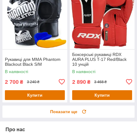
Боксерські рукавиці RDX
Рукавиці для ММА Phantom
AURA PLUS T-17 Red/Black
Blackout Black S/M
10 унцій
В наявності
В наявності
2 700
2 890
₴
₴
3 240 ₴
3 468 ₴
Купити
Купити
Показати ще
Про нас