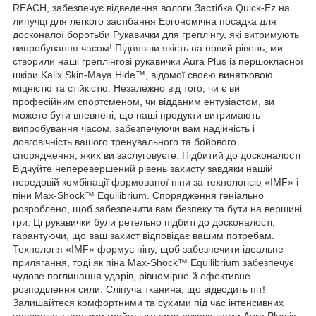
REACH, забезпечує відведення вологи Застібка Quick-Ez на
липучці для легкого застібання Ергономічна посадка для
досконалої боротьби Рукавички для греплінгу, які витримують
випробування часом! Піднявши якість на новий рівень, ми
створили наші греплінгові рукавички Aura Plus із першокласної
шкіри Kalix Skin-Maya Hide™, відомої своєю винятковою
міцністю та стійкістю. Незалежно від того, чи є ви
професійним спортсменом, чи відданим ентузіастом, ви
можете бути впевнені, що наші продукти витримають
випробування часом, забезпечуючи вам надійність і
довговічність вашого тренувального та бойового
спорядження, яких ви заслуговуєте. Підбитий до досконалості
Відчуйте неперевершений рівень захисту завдяки нашій
передовій комбінації формованої піни за технологією «IMF» і
піни Max-Shock™ Equilibrium. Спорядження геніально
розроблено, щоб забезпечити вам безпеку та бути на вершині
гри. Ці рукавички були ретельно підбиті до досконалості,
гарантуючи, що ваш захист відповідає вашим потребам.
Технологія «IMF» формує піну, щоб забезпечити ідеальне
прилягання, тоді як піна Max-Shock™ Equilibrium забезпечує
чудове поглинання ударів, рівномірне й ефективне
розподілення сили. Сліпуча тканина, що відводить піт!
Залишайтеся комфортними та сухими під час інтенсивних
поєдинків з нашими грейплінговими рукавичками Aura Plus із