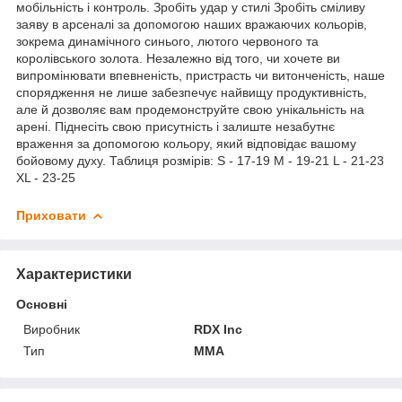
мобільність і контроль. Зробіть удар у стилі Зробіть сміливу
заяву в арсеналі за допомогою наших вражаючих кольорів,
зокрема динамічного синього, лютого червоного та
королівського золота. Незалежно від того, чи хочете ви
випромінювати впевненість, пристрасть чи витонченість, наше
спорядження не лише забезпечує найвищу продуктивність,
але й дозволяє вам продемонструйте свою унікальність на
арені. Піднесіть свою присутність і залиште незабутнє
враження за допомогою кольору, який відповідає вашому
бойовому духу. Таблиця розмірів: S - 17-19 M - 19-21 L - 21-23
XL - 23-25
Приховати
Характеристики
Основні
Виробник
RDX Inc
Тип
MMA