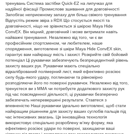
тренувань Система застібки Quick-EZ на липучках для
надійної фіксації Промислове зшивання для довговічності
Запобігає неприємному запаху для більш свіжого тренування
Відпустіть режим звіра з RDX Що стосується якості та
довговічності, ніщо не зрівняється зі шкірою Maya Hide
ConvEX. Він міцний, довговічний і може витримати навіть
найважчі тренування. Незалежно від того, чи є ви
професійним спортсменом, чи любителем, наше
спорядження, виготовлене зі шкіри Maya Hide ConvEX skin,
гарантує вам найкращу якість і захист. Розкрийте свій бойовий
потенціал Ці рукавички забезпечують безпрецедентний рівень
захисту ваших рук. Рукавички мають спеціально
відкалібрований полімерний лист, який ефективно розсіює
силу будь-якого удару, поглинаючи та рівномірно
розподіляючи його по поверхні рукавичок. Незалежно від того,
тренуєтеся ви з ММА чи потребуєте додаткового захисту рук
під час повсякденної діяльності, ці рукавички безперечно
забезпечать неперевершені результати. Ставтеся з
впевненістю Наші рукавички ідеально виготовлені, щоб стати
найкращим рішенням для захисту ваших суглобів пальців під
час інтенсивних змагань. Ця інноваційна технологія
використовує спеціально розроблену м’яку форму, яка
ефективно розсіює удари по поверхні, захищаючи ваші
кісточки від травм і дозволяючи вам зосередитися виключно