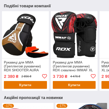
Подібні товари компанії
Рукавиці для ММА
Рукавиці для ММА
Рука
(Греплінгові рукавички)
(Греплінгові рукавички)
ММА 
RDX SHOOTER AURA
RDX схвалено IMMAF XL
XL (
PLUS T-17 Black Golden L
Red
2 380
3 730
2 9
₴
₴
2 856 ₴
4 476 ₴
капа у комплекті
Купити
Купити
Акційні пропозиції та новинки
–17%
–17%