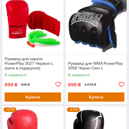
Рукавиці для карате
PowerPlay 3027 Червоні L
Рукавиці для MMA PowerPlay
(капа в подарунок)
3058 Чорно-Сині L
В наявності
В наявності
699
899
₴
₴
839 ₴
1 079 ₴
Купити
Купити
–17%
–17%