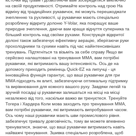
на своїй продуктивності. Отримайте контроль над грою На
відміну від традиційних рукавичок, які можуть перешкоджати
зчепленню та рухливості, ці рукавички мають спеціально
розроблену відкриту долоню Y-Volar, яка покращує ваше
природне зчеплення, даючи вам краще відчуття суперника та
більший контроль над своїми рухами. Конструкція відкритої
долоні також забезпечує ефективну аерацію, зберігаючи руки
прохолодними та сухими навіть під час найінтенсивніших
тренувань. Підтягніться та візьміть за себе справу Якщо ви
серйозно налаштовані на тренування ММА, вам потрібні
рукавички, які витримають вашу інтенсивність. Ось де на
допомогу приходить ремінець Quick-EZ на липучці - ця
інноваційна функція гарантує, що ваші рукавички для гри
MMA підходять як влиті, забезпечуючи оптимальну підтримку
та вирівнювання для кожного вашого руху. Завдяки легкій та
зручній посадці ці рукавички залишаться на місці на місці
незалежно від того, наскільки важко ви тренуєтеся. Тренуйте
Тогера і Хардера Коли мова заходить про тренування ММА,
вам потрібні рукавички, які витримають випробування часом.
Ось чому наші рукавички мають шви промислового рівня.
забезпечує тривалу довговічність, тому ви можете впевнено
тренуватися, знаючи, що ваші рукавички витримають навіть
найважчі тренування. Зшивка спеціально розроблена, щоб