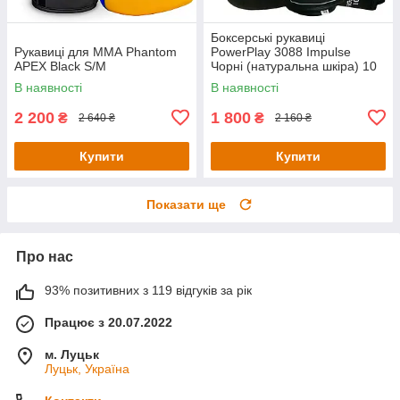
Боксерські рукавиці
Рукавиці для ММА Phantom
PowerPlay 3088 Impulse
APEX Black S/M
Чорні (натуральна шкіра) 10
унцій
В наявності
В наявності
2 200
1 800
₴
₴
2 640 ₴
2 160 ₴
Купити
Купити
Показати ще
Про нас
93% позитивних з 119 відгуків за рік
Працює з 20.07.2022
м. Луцьк
Луцьк, Україна