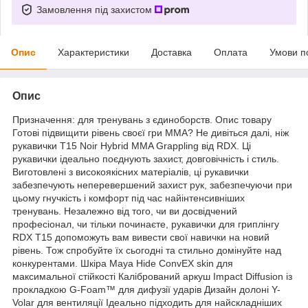
Замовлення під захистом
Опис
Характеристики
Доставка
Оплата
Умови п
Опис
Призначення: для тренувань з єдиноборств. Опис товару
Готові підвищити рівень своєї гри ММА? Не дивіться далі, ніж
рукавички T15 Noir Hybrid MMA Grappling від RDX. Ці
рукавички ідеально поєднують захист, довговічність і стиль.
Виготовлені з високоякісних матеріалів, ці рукавички
забезпечують неперевершений захист рук, забезпечуючи при
цьому гнучкість і комфорт під час найінтенсивніших
тренувань. Незалежно від того, чи ви досвідчений
професіонал, чи тільки починаєте, рукавички для гриплінгу
RDX T15 допоможуть вам вивести свої навички на новий
рівень. Тож спробуйте їх сьогодні та стильно домінуйте над
конкурентами. Шкіра Maya Hide ConvEX skin для
максимальної стійкості Калібрований аркуш Impact Diffusion із
прокладкою G-Foam™ для дифузії ударів Дизайн долоні Y-
Volar для вентиляції Ідеально підходить для найскладніших