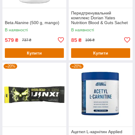
Передтренувальний
комплекс Dorian Yates
Beta Alanine (500 g, mango)
Nutrition Blood & Guts Sachet
— 19 g (Pear Kiwi)
В наявності
В наявності
579
85
₴
₴
737 ₴
106 ₴
Купити
Купити
–20%
–20%
Ацетил L-карнітин Applied