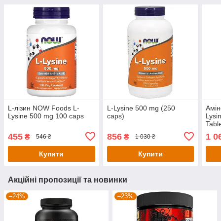
L-лізин NOW Foods L-
L-Lysine 500 mg (250
Амін
Lysine 500 mg 100 caps
caps)
Lysi
Tabl
455
856
1 0
₴
₴
546 ₴
1 030 ₴
Купити
Купити
Акційні пропозиції та новинки
–24%
–23%