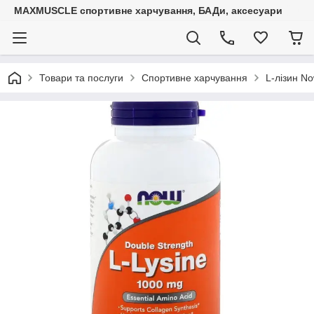
MAXMUSCLE спортивне харчування, БАДи, аксесуари
Товари та послуги
Спортивне харчування
L-лізин N