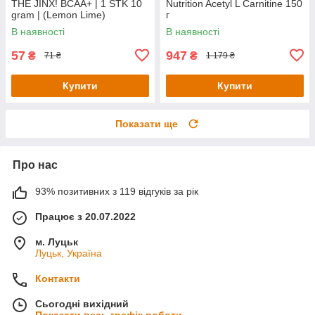
THE JINX! BCAA+ | 1 STK 10
Nutrition Acetyl L Carnitine 150
gram | (Lemon Lime)
г
В наявності
В наявності
57
947
₴
₴
71 ₴
1 179 ₴
Купити
Купити
Показати ще
Про нас
93% позитивних з 119 відгуків за рік
Працює з 20.07.2022
м. Луцьк
Луцьк, Україна
Контакти
Сьогодні вихідний
Показати весь графік роботи