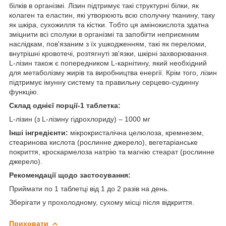
білків в організмі. Лізин підтримує такі структурні білки, як
колаген та еластин, які утворюють всю сполучну тканину, таку
як шкіра, сухожилля та кістки. Тобто ця амінокислота здатна
зміцнити всі сполуки в організмі та запобігти неприємним
наслідкам, пов'язаним з їх ушкодженням, такі як переломи,
внутрішні кровотечі, розтягнуті зв'язки, шкірні захворювання.
L-лізин також є попередником L-карнітину, який необхідний
для метаболізму жирів та виробництва енергії. Крім того, лізин
підтримує імунну систему та правильну серцево-судинну
функцію.
Склад однієї порції-1 таблетка:
L-лізин (з L-лізину гідрохлориду) – 1000 мг
Інші інгредієнти:
мікрокристалічна целюлоза, кремнезем,
стеаринова кислота (рослинне джерело), ​​вегетаріанське
покриття, кроскармелоза натрію та магнію стеарат (рослинне
джерело).
Рекомендації щодо застосування:
Приймати по 1 таблетці від 1 до 2 разів на день.
Зберігати у прохолодному, сухому місці після відкриття.
Приховати