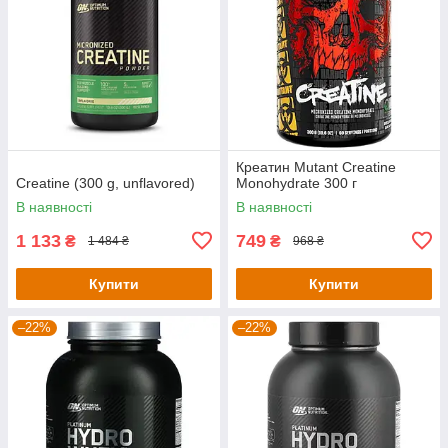
Креатин Mutant Creatine
Creatine (300 g, unflavored)
Monohydrate 300 г
В наявності
В наявності
1 133
749
₴
₴
1 484 ₴
968 ₴
Купити
Купити
–22%
–22%