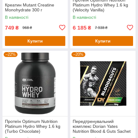
Креатин Mutant Creatine
Platinum Hydro Whey 1.6 kg
Monohydrate 300 г
(Velocity Vanilla)
В наявності
В наявності
749
6 185
₴
₴
968 ₴
7 938 ₴
Купити
Купити
–22%
–20%
Протеїн Optimum Nutrition
Передтренувальний
Platinum Hydro Whey 1.6 kg
комплекс Dorian Yates
(Turbo Chocolate)
Nutrition Blood & Guts Sachet
— 19 g (Pear Kiwi)