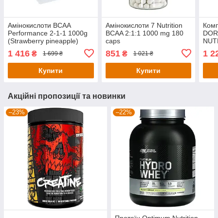
Амінокислоти BCAA
Амінокислоти 7 Nutrition
Комп
Performance 2-1-1 1000g
BCAA 2:1:1 1000 mg 180
DOR
(Strawberry pineapple)
caps
NUT
10:1
1 416
851
1 2
₴
₴
1 699 ₴
1 021 ₴
Купити
Купити
Акційні пропозиції та новинки
–23%
–22%
Протеїн Optimum Nutrition