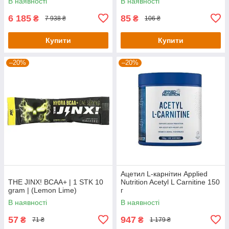
В наявності
В наявності
6 185
85
₴
₴
7 938 ₴
106 ₴
Купити
Купити
–20%
–20%
Ацетил L-карнітин Applied
THE JINX! BCAA+ | 1 STK 10
Nutrition Acetyl L Carnitine 150
gram | (Lemon Lime)
г
В наявності
В наявності
57
947
₴
₴
71 ₴
1 179 ₴