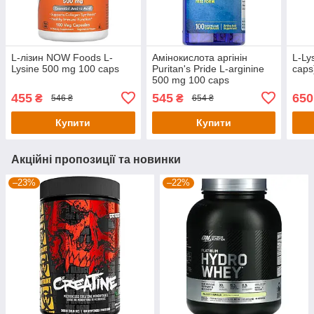
L-лізин NOW Foods L-
Амінокислота аргінін
L-Ly
Lysine 500 mg 100 caps
Puritan's Pride L-arginine
caps
500 mg 100 caps
455
545
650
₴
₴
546 ₴
654 ₴
Купити
Купити
Акційні пропозиції та новинки
–23%
–22%