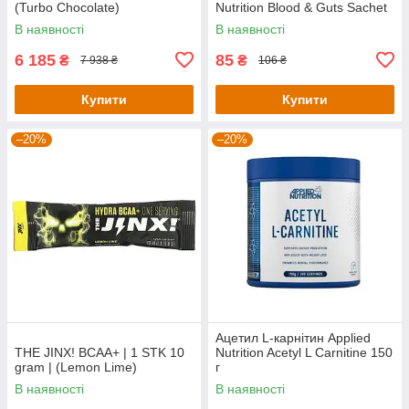
(Turbo Chocolate)
Nutrition Blood & Guts Sachet
— 19 g (Pear Kiwi)
В наявності
В наявності
6 185
85
₴
₴
7 938 ₴
106 ₴
Купити
Купити
–20%
–20%
Ацетил L-карнітин Applied
THE JINX! BCAA+ | 1 STK 10
Nutrition Acetyl L Carnitine 150
gram | (Lemon Lime)
г
В наявності
В наявності