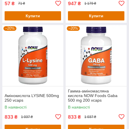
57
947
₴
₴
71 ₴
1 179 ₴
Купити
Купити
–20%
–20%
Гамма-аміномасляна
Амінокислота LYSINE 500mg
кислота NOW Foods Gaba
250 vcaps
500 mg 200 vcaps
В наявності
В наявності
833
833
₴
₴
1 037 ₴
1 037 ₴