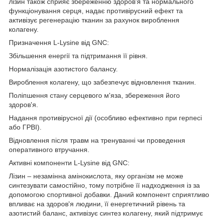
лізин також сприяє збереженню здоров'я та нормального
функціонування серця, надає противірусний ефект та
активізує регенерацію тканин за рахунок вироблення
колагену.
Призначення L-Lysine від GNC:
Збільшення енергії та підтримання її рівня.
Нормалізація азотистого балансу.
Вироблення колагену, що забезпечує відновлення тканин.
Поліпшення стану серцевого м'яза, збереження його
здоров'я.
Надання противірусної дії (особливо ефективно при герпесі
або ГРВІ).
Відновлення після травм на тренуванні чи проведення
оперативного втручання.
Активні компоненти L-Lysine від GNC:
Лізин – незамінна амінокислота, яку організм не може
синтезувати самостійно, тому потрібне її надходження із за
допомогою спортивної добавки. Даний компонент сприятливо
впливає на здоров'я людини, її енергетичний рівень та
азотистий баланс, активізує синтез колагену, який підтримує