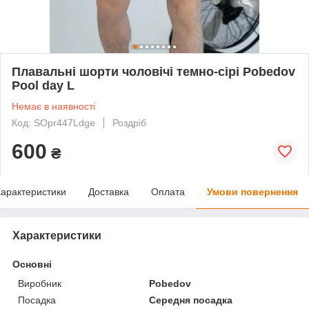
Плавальні шорти чоловічі темно-сірі Pobedov
Pool day L
Немає в наявності
Код: SOpr447Ldge
Роздріб
600
₴
арактеристики
Доставка
Оплата
Умови повернення
Характеристики
Основні
Виробник
Pobedov
Посадка
Середня посадка