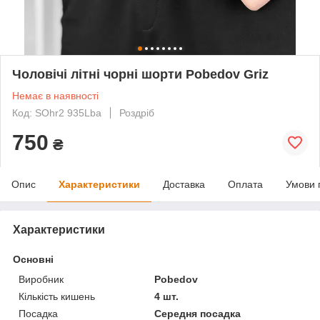
Чоловічі літні чорні шорти Pobedov Griz
Немає в наявності
Код: SOhr2 935Lba
Роздріб
750
₴
Опис
Характеристики
Доставка
Оплата
Умови 
Характеристики
Основні
Виробник
Pobedov
Кількість кишень
4 шт.
Посадка
Середня посадка