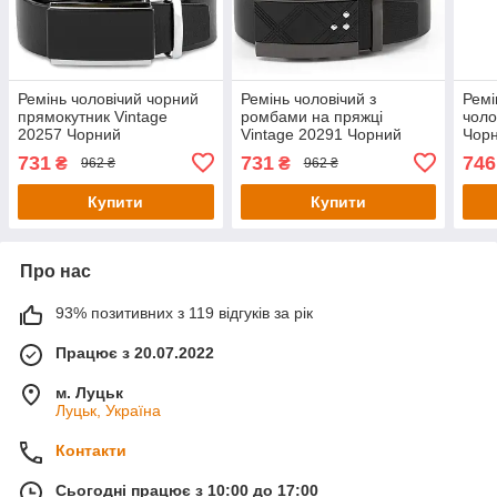
Ремінь чоловічий чорний
Ремінь чоловічий з
Ремі
прямокутник Vintage
ромбами на пряжці
чоло
20257 Чорний
Vintage 20291 Чорний
Чор
731
731
746
₴
₴
962 ₴
962 ₴
Купити
Купити
Про нас
93% позитивних з 119 відгуків за рік
Працює з 20.07.2022
м. Луцьк
Луцьк, Україна
Контакти
Сьогодні працює з 10:00 до 17:00