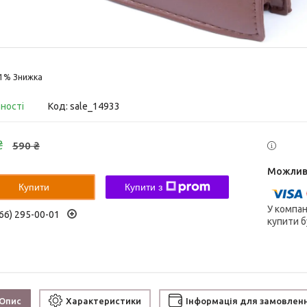
31%
вності
Код:
sale_14933
₴
590 ₴
Купити
Купити з
У компан
66) 295-00-01
купити б
Опис
Характеристики
Інформація для замовлен