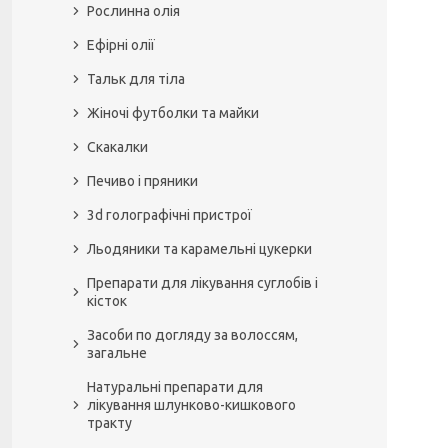
Рослинна олія
Ефірні олії
Тальк для тіла
Жіночі футболки та майки
Скакалки
Печиво і пряники
3d голографічні пристрої
Льодяники та карамельні цукерки
Препарати для лікування суглобів і
кісток
Засоби по догляду за волоссям,
загальне
Натуральні препарати для
лікування шлунково-кишкового
тракту