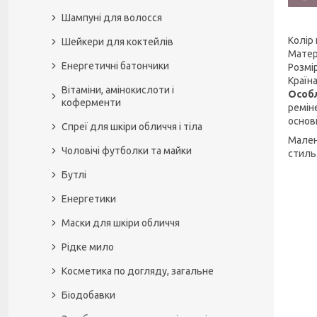
Шампуні для волосся
Колір
Шейкери для коктейлів
Матер
Енергетичні батончики
Розмір
Країна
Вітаміни, амінокислоти і
Особл
коферменти
реміне
основ
Спреї для шкіри обличчя і тіла
Малень
Чоловічі футболки та майки
стиль
Бутлі
Енергетики
Маски для шкіри обличчя
Рідке мило
Косметика по догляду, загальне
Біодобавки