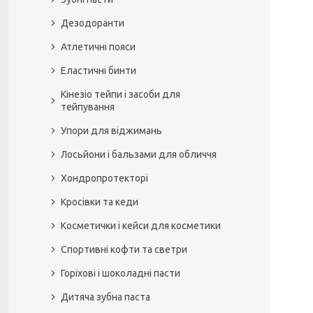
Дезодоранти
Атлетичні пояси
Еластичні бинти
Кінезіо тейпи і засоби для
тейпування
Упори для віджимань
Лосьйони і бальзами для обличчя
Хондропротекторі
Кросівки та кеди
Косметички і кейси для косметики
Спортивні кофти та светри
Горіхові і шоколадні пасти
Дитяча зубна паста