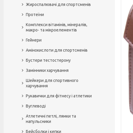
Жироспалювачі для спортсменів
Протеїни
Комплекси вітамінів, мінералів,
макро- та мікроелементів
Гейнери
Амінокислоти для спортсменів
Бустери тестостерону
Замінники харчування
Шейкери для спортивного
харчування
Рукавички для фітнесу і атлетики
Вуглеводі
Атлетичні петлі, лямки та
напульсники
Бейсболки і кепки