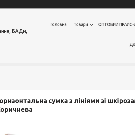
Головна
Товари
OПТОВИЙ ПРАЙС-
ння, БАДи,
До
оризонтальна сумка з лініями зі шкіроза
Коричнева