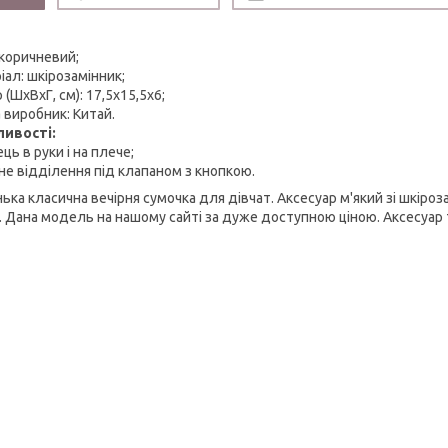
 коричневий;
іал: шкірозамінник;
 (ШхВхГ, см): 17,5х15,5х6;
 виробник: Китай.
ивості:
ць в руки і на плече;
не відділення під клапаном з кнопкою.
ка класична вечірня сумочка для дівчат. Аксесуар м'який зі шкіроза
. Дана модель на нашому сайті за дуже доступною ціною. Аксесуар т