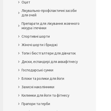
Оцет
Лікувально-профілактичні засоби
для очей
Препарати для лікування жовчного
міхура і печінки
Спортивні шорти
Жіночі шорти і бриджі
Топи і бюстгалтери для дівчаток
Диски, еспандері для аквафітнесу
Господарські сумки
Блоки та ролики для йоги
Захисні наколінники
Килимки для йоги та фітнесу
Прапори та герби