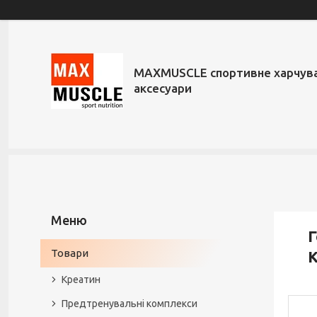
MAXMUSCLE спортивне харчува
аксесуари
Г
Товари
Креатин
Предтренувальні комплекси