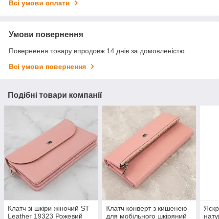
Всі умови оплати
Умови повернення
Повернення товару впродовж 14 днів за домовленістю
Всі умови повернення
Подібні товари компанії
Клатч зі шкіри жіночий ST
Клатч конверт з кишенею
Яскр
Leather 19323 Рожевий
для мобільного шкіряний
нату