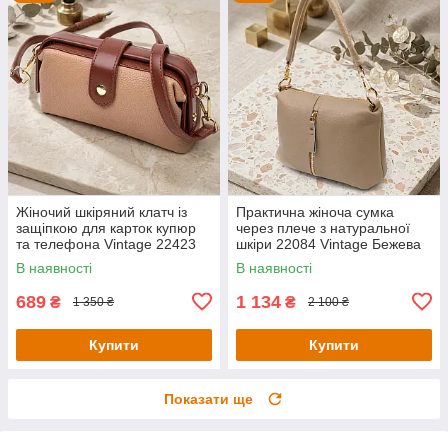
Жіночий шкіряний клатч із
Практична жіноча сумка
защіпкою для карток купюр
через плече з натуральної
та телефона Vintage 22423
шкіри 22084 Vintage Бежева
Бежевий
В наявності
В наявності
689
1 134
₴
₴
1 350 ₴
2 100 ₴
Купити
Купити
Показати ще