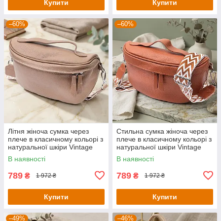
Купити
Купити
–60%
–60%
Літня жіноча сумка через
Стильна сумка жіноча через
плече в класичному кольорі з
плече в класичному кольорі з
натуральної шкіри Vintage
натуральної шкіри Vintage
22657 Бежева
22658 Руда
В наявності
В наявності
789
789
₴
₴
1 972 ₴
1 972 ₴
Купити
Купити
–49%
–46%