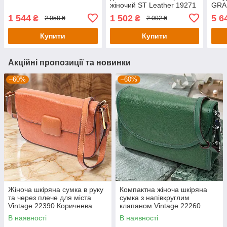
жіночий ST Leather 19271
GRA
Рожевий
Чер
1 544
1 502
5 6
₴
₴
2 058 ₴
2 002 ₴
Купити
Купити
Акційні пропозиції та новинки
–60%
–60%
Жіноча шкіряна сумка в руку
Компактна жіноча шкіряна
та через плече для міста
сумка з напівкруглим
Vintage 22390 Коричнева
клапаном Vintage 22260
Зелена
В наявності
В наявності