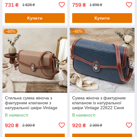
731
759
₴
₴
1 828 ₴
1 898 ₴
Купити
Купити
–60%
–60%
Стильна сумка жіноча з
Сумка жіноча з фактурним
фактурним клапаном з
клапаном із натуральної
натуральної шкіри Vintage
шкіри Vintage 22622 Синя
22620 Бежева
В наявності
В наявності
920
920
₴
₴
2 300 ₴
2 300 ₴