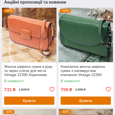
Акційні пропозиції та новинки
–60%
–60%
Жіноча шкіряна сумка в руку
Компактна жіноча шкіряна
та через плече для міста
сумка з напівкруглим
Vintage 22390 Коричнева
клапаном Vintage 22260
Зелена
В наявності
В наявності
731
759
₴
₴
1 828 ₴
1 898 ₴
Купити
Купити
–60%
–60%