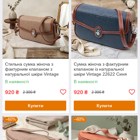
Стильна сумка жіноча з
Сумка жіноча з фактурним
фактурним клапаном з
клапаном із натуральної
натуральної шкіри Vintage
шкіри Vintage 22622 Синя
22620 Бежева
В наявності
В наявності
920
920
₴
₴
2 300 ₴
2 300 ₴
Купити
Купити
–60%
–60%