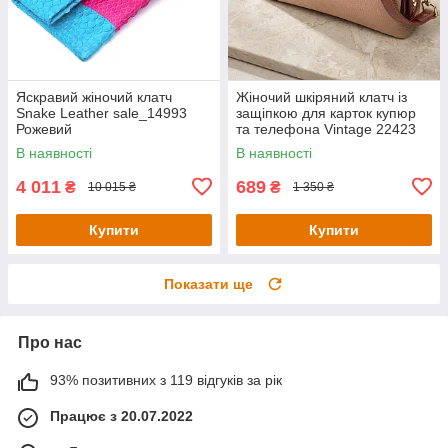
Яскравий жіночий клатч
Жіночий шкіряний клатч із
Snake Leather sale_14993
защіпкою для карток купюр
Рожевий
та телефона Vintage 22423
Бежевий
В наявності
В наявності
4 011
689
₴
₴
10 015 ₴
1 350 ₴
Купити
Купити
Показати ще
Про нас
93% позитивних з 119 відгуків за рік
Працює з 20.07.2022