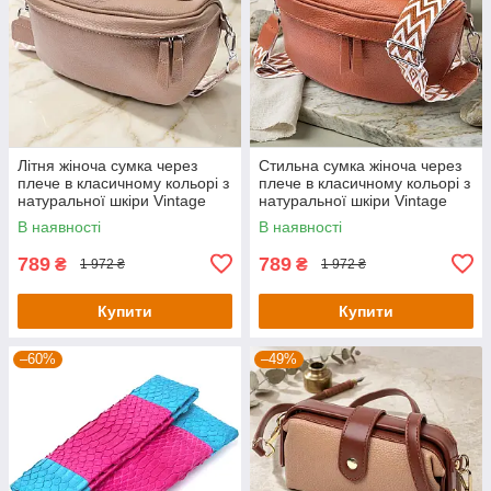
Літня жіноча сумка через
Стильна сумка жіноча через
плече в класичному кольорі з
плече в класичному кольорі з
натуральної шкіри Vintage
натуральної шкіри Vintage
22657 Бежева
22658 Руда
В наявності
В наявності
789
789
₴
₴
1 972 ₴
1 972 ₴
Купити
Купити
–60%
–49%