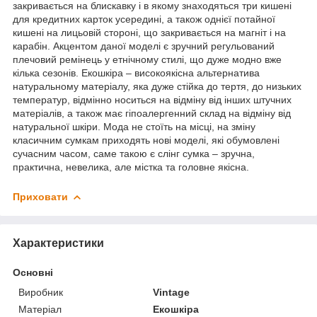
закривається на блискавку і в якому знаходяться три кишені
для кредитних карток усередині, а також однієї потайної
кишені на лицьовій стороні, що закривається на магніт і на
карабін. Акцентом даної моделі є зручний регульований
плечовий ремінець у етнічному стилі, що дуже модно вже
кілька сезонів. Екошкіра – високоякісна альтернатива
натуральному матеріалу, яка дуже стійка до тертя, до низьких
температур, відмінно носиться на відміну від інших штучних
матеріалів, а також має гіпоалергенний склад на відміну від
натуральної шкіри. Мода не стоїть на місці, на зміну
класичним сумкам приходять нові моделі, які обумовлені
сучасним часом, саме такою є слінг сумка – зручна,
практична, невелика, але містка та головне якісна.
Приховати
Характеристики
Основні
Виробник
Vintage
Матеріал
Екошкіра