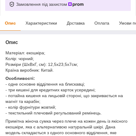
Замовлення під захистом
Опис
Характеристики
Доставка
Оплата
Умови п
Опис
Матеріал: екошкіра;
Колір: чорний;
Розміри (ШхВхГ, см): 12,5х23,5х7см;
Країна виробник: Китай.
Особливості:
- одне основне відділення на блискавці;
- три кишені для кредитних карток усередині;
- потайна кишеня на лицьовій стороні, що закривається на
магніт та карабін;
- колір фурнітури жовтий;
- текстильний плечовий регульований ремінець.
Примітна жіноча сумка через плече на кожен день із якісного
екошкіри, яка є альтернативою натуральній шкірі. Дана
модель складається з одного основного відділення, яке