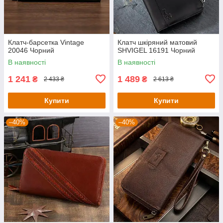
Клатч-барсетка Vintage
Клатч шкіряний матовий
20046 Чорний
SHVIGEL 16191 Чорний
В наявності
В наявності
1 241
1 489
₴
₴
2 433 ₴
2 613 ₴
Купити
Купити
–40%
–40%