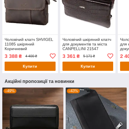
Чоловічий клатч SHVIGEL
Чоловічий шкіряний клатч
Чоло
11085 шкіряний
для документів та міста
для 
Коричневий
CANPELLINI 21547
доку
Коричневий
Чор
3 388
3 361
2 4
₴
₴
4 400 ₴
5 171 ₴
Купити
Купити
Акційні пропозиції та новинки
–49%
–43%