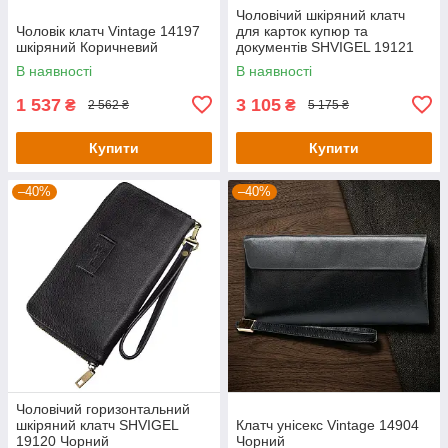
Чоловічий шкіряний клатч
Чоловік клатч Vintage 14197
для карток купюр та
шкіряний Коричневий
документів SHVIGEL 19121
Коричневий
В наявності
В наявності
1 537
3 105
₴
₴
2 562 ₴
5 175 ₴
Купити
Купити
–40%
–40%
Чоловічий горизонтальний
шкіряний клатч SHVIGEL
Клатч унісекс Vintage 14904
19120 Чорний
Чорний