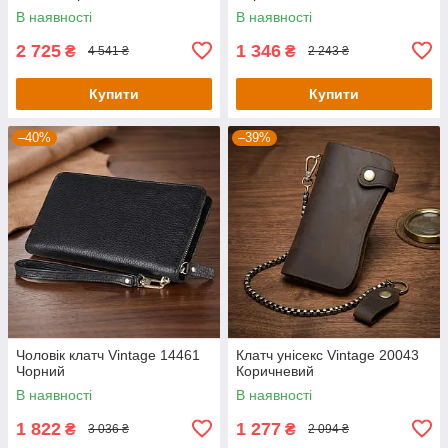
В наявності
В наявності
2 725
1 346
₴
₴
4 541 ₴
2 243 ₴
Купити
Купити
–40%
–39%
Чоловік клатч Vintage 14461
Клатч унісекс Vintage 20043
Чорний
Коричневий
В наявності
В наявності
1 822
1 277
₴
₴
3 036 ₴
2 094 ₴