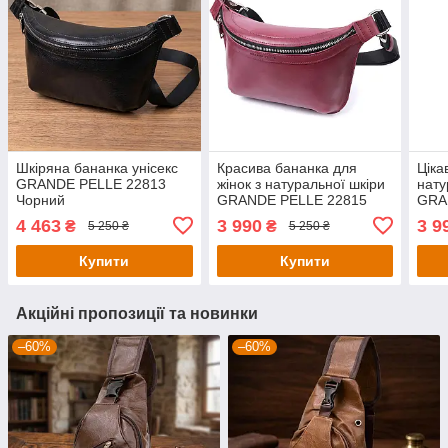
Шкіряна бананка унісекс
Красива бананка для
Ціка
GRANDE PELLE 22813
жінок з натуральної шкіри
нату
Чорний
GRANDE PELLE 22815
GRA
Рожевий
Беж
4 463
3 990
3 9
₴
₴
5 250 ₴
5 250 ₴
Купити
Купити
Акційні пропозиції та новинки
–60%
–60%