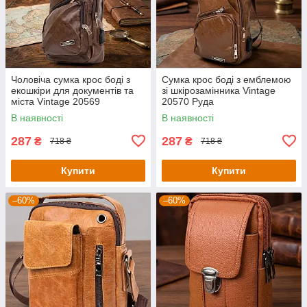
Чоловіча сумка крос боді з
Сумка крос боді з емблемою
екошкіри для документів та
зі шкірозамінника Vintage
міста Vintage 20569
20570 Руда
Коричнева
В наявності
В наявності
287
287
₴
₴
718 ₴
718 ₴
Купити
Купити
–60%
–60%