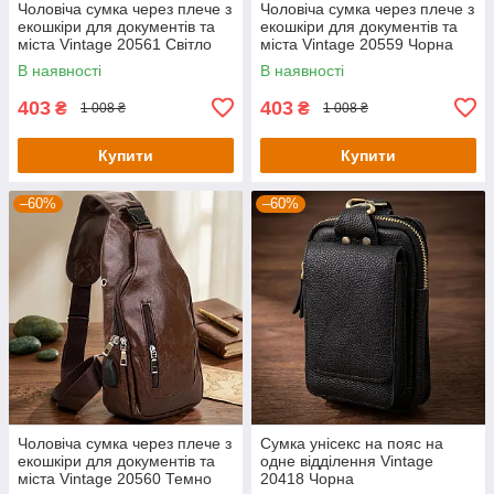
Чоловіча сумка через плече з
Чоловіча сумка через плече з
екошкіри для документів та
екошкіри для документів та
міста Vintage 20561 Світло
міста Vintage 20559 Чорна
Коричнева
В наявності
В наявності
403
403
₴
₴
1 008 ₴
1 008 ₴
Купити
Купити
–60%
–60%
Чоловіча сумка через плече з
Сумка унісекс на пояс на
екошкіри для документів та
одне відділення Vintage
міста Vintage 20560 Темно
20418 Чорна