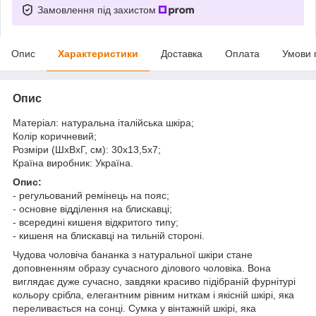
Замовлення під захистом
Опис
Характеристики
Доставка
Оплата
Умови 
Опис
Матеріал: натуральна італійська шкіра;
Колір коричневий;
Розміри (ШхВхГ, см): 30х13,5х7;
Країна виробник: Україна.
Опис:
- регульований ремінець на пояс;
- основне відділення на блискавці;
- всередині кишеня відкритого типу;
- кишеня на блискавці на тильній стороні.
Чудова чоловіча бананка з натуральної шкіри стане
доповненням образу сучасного ділового чоловіка. Вона
виглядає дуже сучасно, завдяки красиво підібраній фурнітурі
кольору срібла, елегантним рівним ниткам і якісній шкірі, яка
переливається на сонці. Сумка у вінтажній шкірі, яка