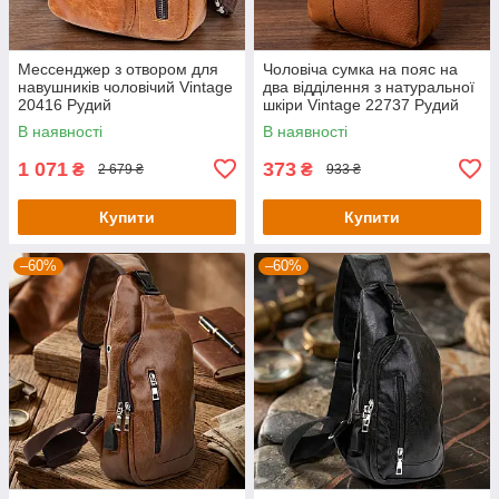
Мессенджер з отвором для
Чоловіча сумка на пояс на
навушників чоловічий Vintage
два відділення з натуральної
20416 Рудий
шкіри Vintage 22737 Рудий
В наявності
В наявності
1 071
373
₴
₴
2 679 ₴
933 ₴
Купити
Купити
–60%
–60%