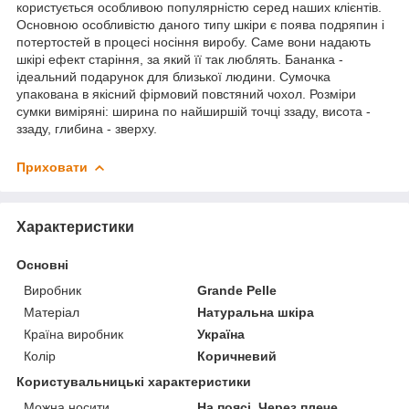
користується особливою популярністю серед наших клієнтів.
Основною особливістю даного типу шкіри є поява подряпин і
потертостей в процесі носіння виробу. Саме вони надають
шкірі ефект старіння, за який її так люблять. Бананка -
ідеальний подарунок для близької людини. Сумочка
упакована в якісний фірмовий повстяний чохол. Розміри
сумки виміряні: ширина по найширшій точці ззаду, висота -
ззаду, глибина - зверху.
Приховати
Характеристики
Основні
Виробник
Grande Pelle
Матеріал
Натуральна шкіра
Країна виробник
Україна
Колір
Коричневий
Користувальницькі характеристики
Можна носити
На поясі, Через плече