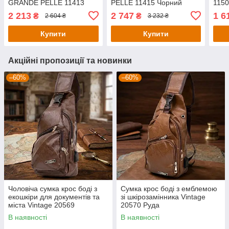
GRANDE PELLE 11413
PELLE 11415 Чорний
1150
Чорний
2 213
2 747
1 6
₴
₴
2 604 ₴
3 232 ₴
Купити
Купити
Акційні пропозиції та новинки
–60%
–60%
Чоловіча сумка крос боді з
Сумка крос боді з емблемою
екошкіри для документів та
зі шкірозамінника Vintage
міста Vintage 20569
20570 Руда
Коричнева
В наявності
В наявності