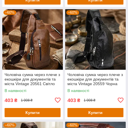
–60%
–60%
Чоловіча сумка через плече з
Чоловіча сумка через плече з
екошкіри для документів та
екошкіри для документів та
міста Vintage 20561 Світло
міста Vintage 20559 Чорна
Коричнева
В наявності
В наявності
403
403
₴
₴
1 008 ₴
1 008 ₴
Купити
Купити
–60%
–60%