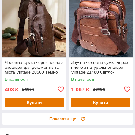
Чоловіча сумка через плече з
Зручна чоловіча сумка через
екошкіри для документів та
плече з натуральної шкіри
міста Vintage 20560 Темно
Vintage 21480 Світло-
Коричнева
коричневий
В наявності
В наявності
403
1 067
₴
₴
1 008 ₴
2 668 ₴
Купити
Купити
Показати ще