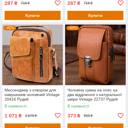
287
287
₴
₴
718 ₴
718 ₴
Купити
Купити
–60%
–60%
Мессенджер з отвором для
Чоловіча сумка на пояс на
навушників чоловічий Vintage
два відділення з натуральної
20416 Рудий
шкіри Vintage 22737 Рудий
В наявності
В наявності
1 071
373
₴
₴
2 679 ₴
933 ₴
Купити
Купити