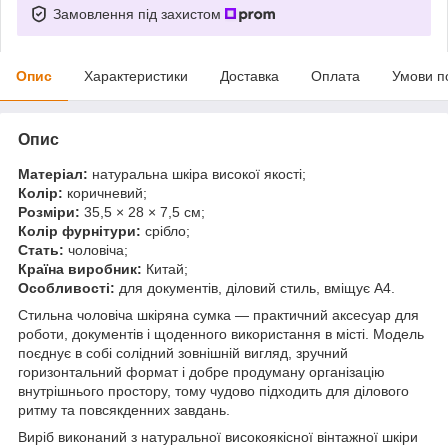
Замовлення під захистом
Опис
Характеристики
Доставка
Оплата
Умови п
Опис
Матеріал:
натуральна шкіра високої якості;
Колір:
коричневий;
Розміри:
35,5 × 28 × 7,5 см;
Колір фурнітури:
срібло;
Стать:
чоловіча;
Країна виробник:
Китай;
Особливості:
для документів, діловий стиль, вміщує А4.
Стильна чоловіча шкіряна сумка — практичний аксесуар для
роботи, документів і щоденного використання в місті. Модель
поєднує в собі солідний зовнішній вигляд, зручний
горизонтальний формат і добре продуману організацію
внутрішнього простору, тому чудово підходить для ділового
ритму та повсякденних завдань.
Виріб виконаний з натуральної високоякісної вінтажної шкіри