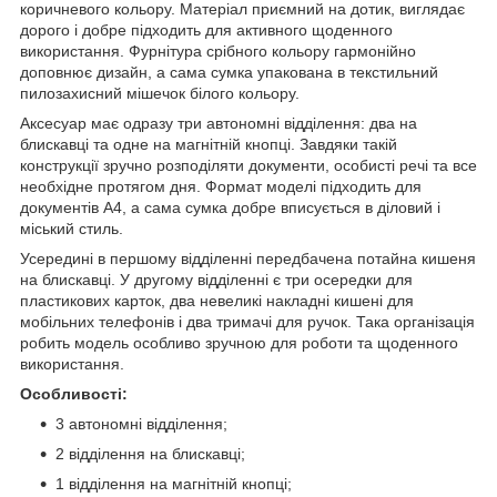
коричневого кольору. Матеріал приємний на дотик, виглядає
дорого і добре підходить для активного щоденного
використання. Фурнітура срібного кольору гармонійно
доповнює дизайн, а сама сумка упакована в текстильний
пилозахисний мішечок білого кольору.
Аксесуар має одразу три автономні відділення: два на
блискавці та одне на магнітній кнопці. Завдяки такій
конструкції зручно розподіляти документи, особисті речі та все
необхідне протягом дня. Формат моделі підходить для
документів А4, а сама сумка добре вписується в діловий і
міський стиль.
Усередині в першому відділенні передбачена потайна кишеня
на блискавці. У другому відділенні є три осередки для
пластикових карток, два невеликі накладні кишені для
мобільних телефонів і два тримачі для ручок. Така організація
робить модель особливо зручною для роботи та щоденного
використання.
Особливості:
3 автономні відділення;
2 відділення на блискавці;
1 відділення на магнітній кнопці;