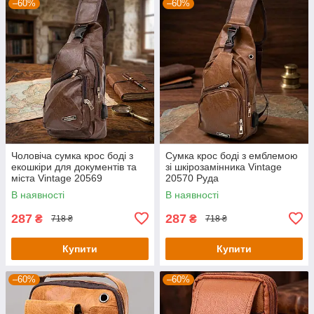
–60%
–60%
Чоловіча сумка крос боді з
Сумка крос боді з емблемою
екошкіри для документів та
зі шкірозамінника Vintage
міста Vintage 20569
20570 Руда
Коричнева
В наявності
В наявності
287
287
₴
₴
718 ₴
718 ₴
Купити
Купити
–60%
–60%