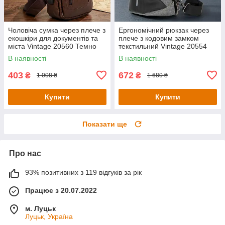
Чоловіча сумка через плече з
Ергономічний рюкзак через
екошкіри для документів та
плече з кодовим замком
міста Vintage 20560 Темно
текстильний Vintage 20554
Коричнева
Сірий
В наявності
В наявності
403
672
₴
₴
1 008 ₴
1 680 ₴
Купити
Купити
Показати ще
Про нас
93% позитивних з 119 відгуків за рік
Працює з 20.07.2022
м. Луцьк
Луцьк, Україна