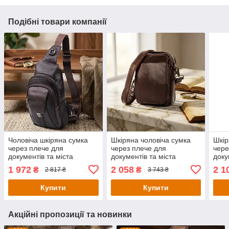
Подібні товари компанії
Чоловіча шкіряна сумка
Шкіряна чоловіча сумка
Шкір
через плече для
через плече для
чере
документів та міста
документів та міста
доку
Vintage 21306 Коричнева
Vintage 14544 Коричнева
Vint
1 972
2 058
2 1
₴
₴
2 817 ₴
3 743 ₴
Купити
Купити
Акційні пропозиції та новинки