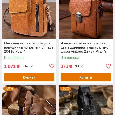
Мессенджер з отвором для
Чоловіча сумка на пояс на
навушників чоловічий Vintage
два відділення з натуральної
20416 Рудий
шкіри Vintage 22737 Рудий
В наявності
В наявності
1 071
373
₴
₴
2 679 ₴
933 ₴
Купити
Купити
–60%
–60%