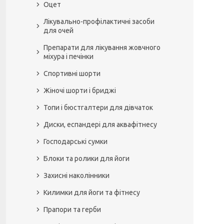
Оцет
Лікувально-профілактичні засоби
для очей
Препарати для лікування жовчного
міхура і печінки
Спортивні шорти
Жіночі шорти і бриджі
Топи і бюстгалтери для дівчаток
Диски, еспандері для аквафітнесу
Господарські сумки
Блоки та ролики для йоги
Захисні наколінники
Килимки для йоги та фітнесу
Прапори та герби