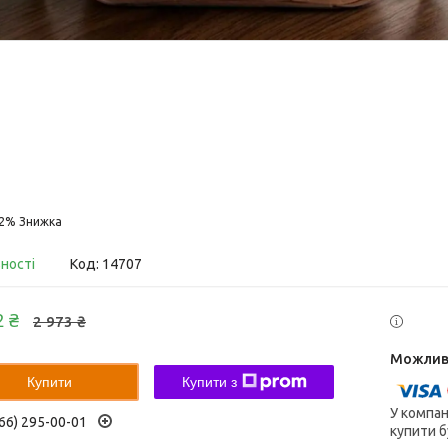
32%
вності
Код:
14707
2 ₴
2 973 ₴
Купити
Купити з
У компан
66) 295-00-01
купити б