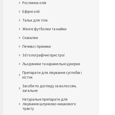
Рослинна олія
Ефірні олії
Тальк для тіла
Жіночі футболки та майки
Скакалки
Печиво і пряники
3d голографічні пристрої
Льодяники та карамельні цукерки
Препарати для лікування суглобів і
кісток
Засоби по догляду за волоссям,
загальне
Натуральні препарати для
лікування шлунково-кишкового
тракту