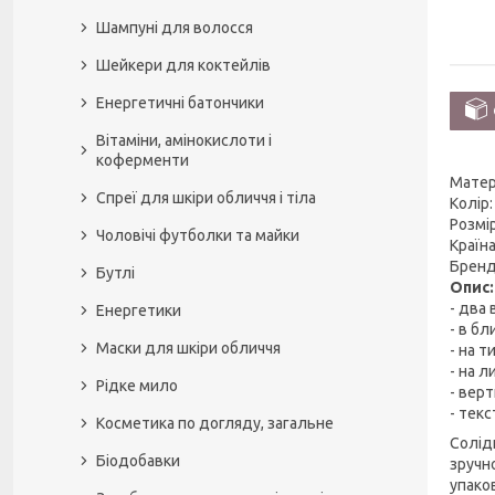
Шампуні для волосся
Шейкери для коктейлів
Енергетичні батончики
Вітаміни, амінокислоти і
коферменти
Матері
Спреї для шкіри обличчя і тіла
Колір:
Розмір
Чоловічі футболки та майки
Країна
Бренд:
Бутлі
Опис
- два 
Енергетики
- в бл
Маски для шкіри обличчя
- на т
- на л
Рідке мило
- верт
- тек
Косметика по догляду, загальне
Солід
Біодобавки
зручн
упаков