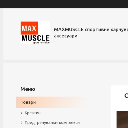
MAXMUSCLE спортивне харчува
аксесуари
С
Товари
Креатин
Предтренувальні комплекси