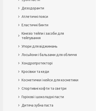
Дезодоранти
Атлетичні пояси
Еластичні бинти
Кінезіо тейпи і засоби для
тейпування
Упори для віджимань
Лосьйони і бальзами для обличчя
Хондропротекторі
Кросівки та кеди
Косметички і кейси для косметики
Спортивні кофти та светри
Горіхові і шоколадні пасти
Дитяча зубна паста