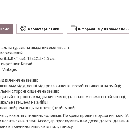
Опис
Характеристики
Інформація для замовлен
ал: натуральна шкіра високої якості.
 коричневий.
и (ШхВхГ, см): 18х22,5х5,5 см.
 виробник: Китай.
 Vintage.
:
відділення на змійці;
ижньому відділенні відкрита кишеня і потайна кишеня на змійці;
ильній стороні кишеня на змійці;
ицьовій стороні накладна кишеня під клапаном на магнітній кнопці;
икальна кишеня на змійці;
стильний ремінець на плече (незйомний).
на сумка для стильних чоловіків. По краях прошита рудої ниткою. 
о носиться на плечі. Аксесуар прослужить вам дуже довго. Ідеальн
ана в тканинної мішок від пилу і зносу.