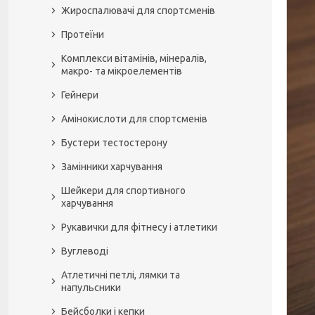
Жироспалювачі для спортсменів
Протеїни
Комплекси вітамінів, мінералів,
макро- та мікроелементів
Гейнери
Амінокислоти для спортсменів
Бустери тестостерону
Замінники харчування
Шейкери для спортивного
харчування
Рукавички для фітнесу і атлетики
Вуглеводі
Атлетичні петлі, лямки та
напульсники
Бейсболки і кепки