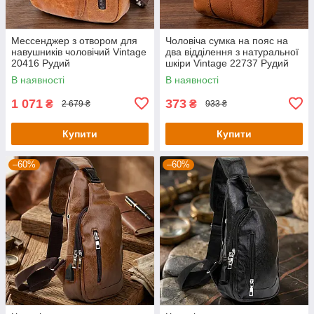
Мессенджер з отвором для
Чоловіча сумка на пояс на
навушників чоловічий Vintage
два відділення з натуральної
20416 Рудий
шкіри Vintage 22737 Рудий
В наявності
В наявності
1 071
373
₴
₴
2 679 ₴
933 ₴
Купити
Купити
–60%
–60%