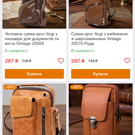
Чоловіча сумка крос боді з
Сумка крос боді з емблемою
екошкіри для документів та
зі шкірозамінника Vintage
міста Vintage 20569
20570 Руда
Коричнева
В наявності
В наявності
287
287
₴
₴
718 ₴
718 ₴
Купити
Купити
–60%
–60%