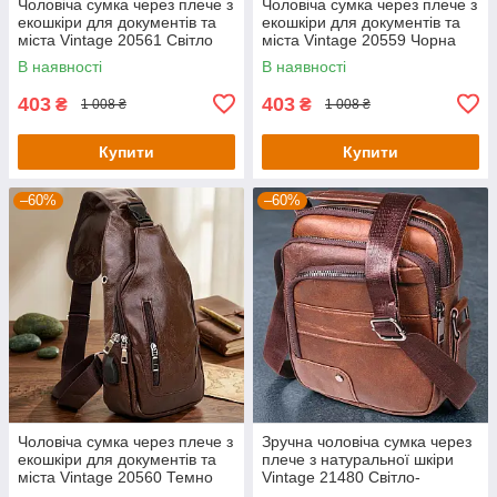
Чоловіча сумка через плече з
Чоловіча сумка через плече з
екошкіри для документів та
екошкіри для документів та
міста Vintage 20561 Світло
міста Vintage 20559 Чорна
Коричнева
В наявності
В наявності
403
403
₴
₴
1 008 ₴
1 008 ₴
Купити
Купити
–60%
–60%
Чоловіча сумка через плече з
Зручна чоловіча сумка через
екошкіри для документів та
плече з натуральної шкіри
міста Vintage 20560 Темно
Vintage 21480 Світло-
Коричнева
коричневий