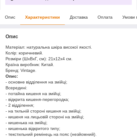
Опис
Характеристики
Доставка
Оплата
Умови 
Опис
Матеріал: натуральна шкіра високої якості.
Колір: коричневий.
Розміри (ШхВхГ, см): 21х12х4 см.
Країна виробник: Китай.
Бренд: Vintage.
Опис:
- основне відділення на змійці;
Всередині:
- потайна кишеня на змійці;
- відкрита кишеня-перегородка;
- 2 відділення;
- на тильній стороні кишеня на змійці;
- кишеня на лицьовій стороні на змійці;
- кишенька на змійці;
- кишенька відкритого типу;
- текстильний ремінець на пояс (незйомний).