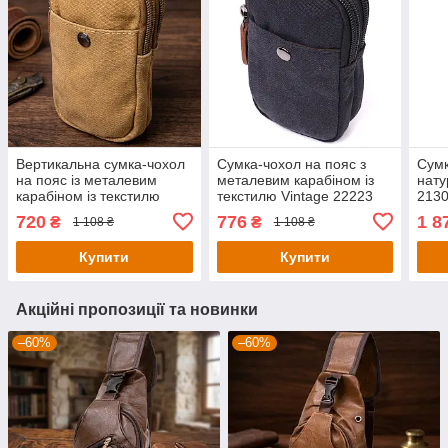
Вертикальна сумка-чохол
Сумка-чохол на пояс з
Сумк
на пояс із металевим
металевим карабіном із
нату
карабіном із текстилю
текстилю Vintage 22223
2130
Vintage 22227 Пісочний
Чорний
720
776
1 8
₴
₴
1 108 ₴
1 108 ₴
Купити
Купити
Акційні пропозиції та новинки
–60%
–60%