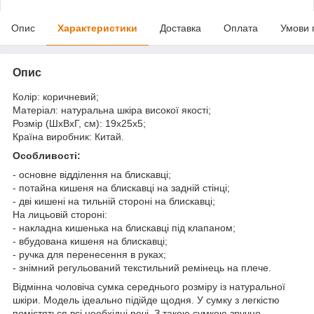
Опис
Характеристики
Доставка
Оплата
Умови 
Опис
Колір: коричневий;
Матеріал: натуральна шкіра високої якості;
Розмір (ШхВхГ, см): 19х25х5;
Країна виробник: Китай.
Особливості:
- основне відділення на блискавці;
- потайна кишеня на блискавці на задній стінці;
- дві кишені на тильній стороні на блискавці;
На лицьовій стороні:
- накладна кишенька на блискавці під клапаном;
- вбудована кишеня на блискавці;
- ручка для перенесення в руках;
- знімний регульований текстильний ремінець на плече.
Відмінна чоловіча сумка середнього розміру із натуральної
шкіри. Модель ідеально підійде щодня. У сумку з легкістю
помістяться всі необхідні речі. З такою сумкою зручно