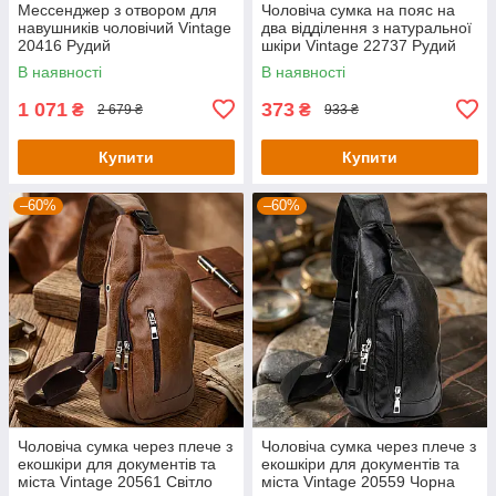
Мессенджер з отвором для
Чоловіча сумка на пояс на
навушників чоловічий Vintage
два відділення з натуральної
20416 Рудий
шкіри Vintage 22737 Рудий
В наявності
В наявності
1 071
373
₴
₴
2 679 ₴
933 ₴
Купити
Купити
–60%
–60%
Чоловіча сумка через плече з
Чоловіча сумка через плече з
екошкіри для документів та
екошкіри для документів та
міста Vintage 20561 Світло
міста Vintage 20559 Чорна