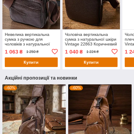
Невелика вертикальна
Чоловіча вертикальна
Чоло
сумка з ручкою для
сумка з натуральної шкіри
плеч
чоловіків з натуральної
Vintage 22863 Коричневий
Vint
шкіри Vintage 22865
1 063
1 040
1 2
₴
₴
1 250 ₴
1 224 ₴
Коричневий
Купити
Купити
Акційні пропозиції та новинки
–60%
–60%