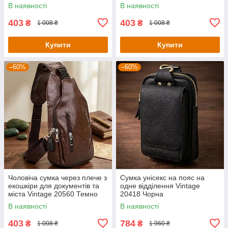
Коричнева
В наявності
В наявності
403
403
₴
₴
1 008 ₴
1 008 ₴
Купити
Купити
–60%
–60%
Чоловіча сумка через плече з
Сумка унісекс на пояс на
екошкіри для документів та
одне відділення Vintage
міста Vintage 20560 Темно
20418 Чорна
Коричнева
В наявності
В наявності
403
784
₴
₴
1 008 ₴
1 960 ₴