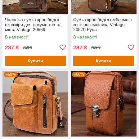
Чоловіча сумка крос боді з
Сумка крос боді з емблемою
екошкіри для документів та
зі шкірозамінника Vintage
міста Vintage 20569
20570 Руда
Коричнева
В наявності
В наявності
287
287
₴
₴
718 ₴
718 ₴
Купити
Купити
–60%
–60%