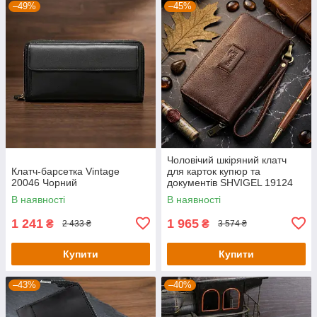
–49%
–45%
Чоловічий шкіряний клатч
Клатч-барсетка Vintage
для карток купюр та
20046 Чорний
документів SHVIGEL 19124
Коричневий
В наявності
В наявності
1 241
1 965
₴
₴
2 433 ₴
3 574 ₴
Купити
Купити
–43%
–40%