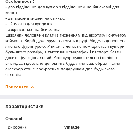
Особливості:
- два відділення для купюр з відділенням на блискавці для
монет;
- дві відкриті кишені на стінках;
- 12 слотів для кредиток;
- закривається на блискавку.
Шкіряний чоловічий клатч з тисненням під екзотику і силуетом
каймана. Виріб дуже зручно лежить в руці. Модель доповнена
якісною фурнітурою. У клатч з легкістю поміщаються купюри
будь-якого розміру, а також ваш смартфон і паспорт. Клатч
досить функціональний. Аксесуар дуже стильно і солідно
виглядає і ідеально доповнить будь-який ваш образ. Такий
аксесуар стане прекрасним подарунком для будь-якого
чоловіка.
Приховати
Характеристики
Основні
Виробник
Vintage