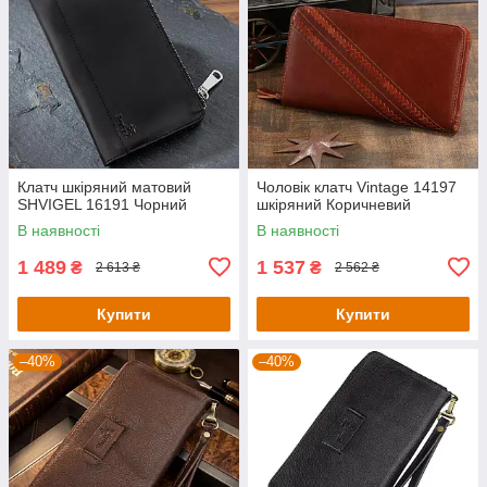
Клатч шкіряний матовий
Чоловік клатч Vintage 14197
SHVIGEL 16191 Чорний
шкіряний Коричневий
В наявності
В наявності
1 489
1 537
₴
₴
2 613 ₴
2 562 ₴
Купити
Купити
–40%
–40%