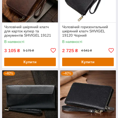
Чоловічий шкіряний клатч
Чоловічий горизонтальний
для карток купюр та
шкіряний клатч SHVIGEL
документів SHVIGEL 19121
19120 Чорний
Коричневий
В наявності
В наявності
3 105
2 725
₴
₴
5 175 ₴
4 541 ₴
Купити
Купити
–40%
–40%