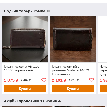
Подібні товари компанії
Клатч чоловіча Vintage
Клатч чоловічий з
Чоло
14908 Коричневий
ременем Vintage 14679
чере
Коричневий
доку
Vint
1 875
2 191
1 9
₴
₴
2 467 ₴
2 810 ₴
Купити
Купити
Акційні пропозиції та новинки