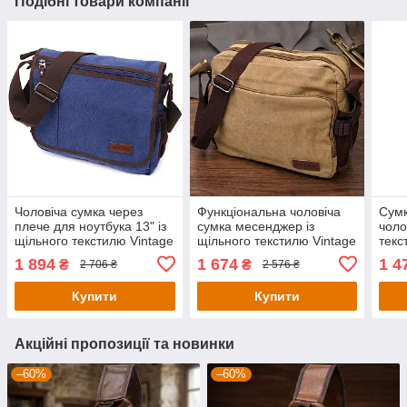
Подібні товари компанії
Чоловіча сумка через
Функціональна чоловіча
Сум
плече для ноутбука 13" із
сумка месенджер із
чоло
щільного текстилю Vintage
щільного текстилю Vintage
текс
22203 Синій
22206 Пісочний
Сині
1 894
1 674
1 4
₴
₴
2 706 ₴
2 576 ₴
Купити
Купити
Акційні пропозиції та новинки
–60%
–60%