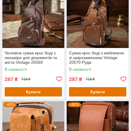
Чоловіча сумка крос боді з
Сумка крос боді з емблемою
екошкіри для документів та
зі шкірозамінника Vintage
міста Vintage 20569
20570 Руда
Коричнева
В наявності
В наявності
287
287
₴
₴
718 ₴
718 ₴
Купити
Купити
–60%
–60%