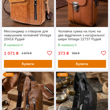
Мессенджер з отвором для
Чоловіча сумка на пояс на
навушників чоловічий Vintage
два відділення з натуральної
20416 Рудий
шкіри Vintage 22737 Рудий
В наявності
В наявності
1 071
373
₴
₴
2 679 ₴
933 ₴
Купити
Купити
–60%
–60%