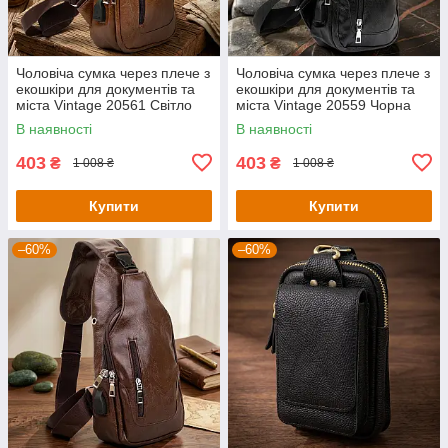
Чоловіча сумка через плече з
Чоловіча сумка через плече з
екошкіри для документів та
екошкіри для документів та
міста Vintage 20561 Світло
міста Vintage 20559 Чорна
Коричнева
В наявності
В наявності
403
403
₴
₴
1 008 ₴
1 008 ₴
Купити
Купити
–60%
–60%