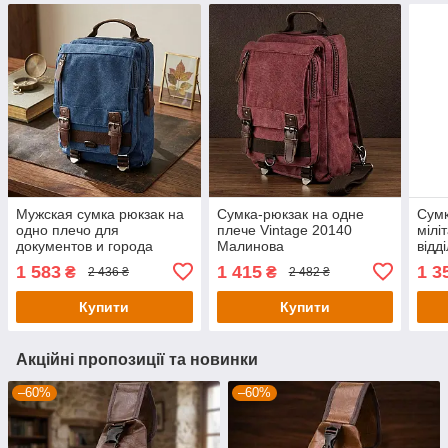
Мужская сумка рюкзак на
Сумка-рюкзак на одне
Сумк
одно плечо для
плече Vintage 20140
мілі
документов и города
Малинова
відд
Vintage 20139 Синяя
текс
1 583
1 415
1 3
₴
₴
2 436 ₴
2 482 ₴
Оли
Купити
Купити
Акційні пропозиції та новинки
–60%
–60%