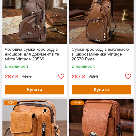
Чоловіча сумка крос боді з
Сумка крос боді з емблемою
екошкіри для документів та
зі шкірозамінника Vintage
міста Vintage 20569
20570 Руда
Коричнева
В наявності
В наявності
287
287
₴
₴
718 ₴
718 ₴
Купити
Купити
–60%
–60%