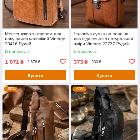
Мессенджер з отвором для
Чоловіча сумка на пояс на
навушників чоловічий Vintage
два відділення з натуральної
20416 Рудий
шкіри Vintage 22737 Рудий
В наявності
В наявності
1 071
373
₴
₴
2 679 ₴
933 ₴
Купити
Купити
–60%
–60%