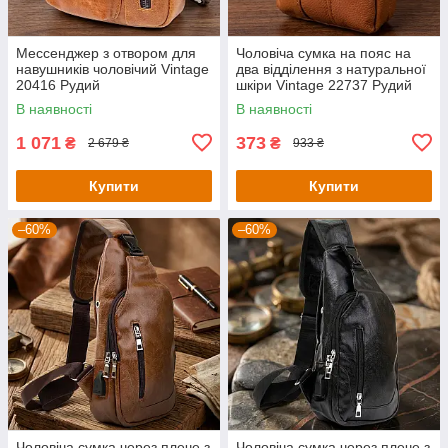
Мессенджер з отвором для
Чоловіча сумка на пояс на
навушників чоловічий Vintage
два відділення з натуральної
20416 Рудий
шкіри Vintage 22737 Рудий
В наявності
В наявності
1 071
373
₴
₴
2 679 ₴
933 ₴
Купити
Купити
–60%
–60%
Чоловіча сумка через плече з
Чоловіча сумка через плече з