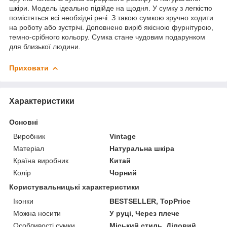
шкіри. Модель ідеально підійде на щодня. У сумку з легкістю
помістяться всі необхідні речі. З такою сумкою зручно ходити
на роботу або зустрічі. Доповнено виріб якісною фурнітурою,
темно-срібного кольору. Сумка стане чудовим подарунком
для близької людини.
Приховати
Характеристики
Основні
Виробник
Vintage
Матеріал
Натуральна шкіра
Країна виробник
Китай
Колір
Чорний
Користувальницькі характеристики
Іконки
BESTSELLER, TopPrice
Можна носити
У руці, Через плече
Особливості сумки
Міський стиль, Діловий