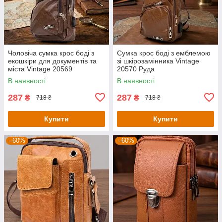
Чоловіча сумка крос боді з
Сумка крос боді з емблемою
екошкіри для документів та
зі шкірозамінника Vintage
міста Vintage 20569
20570 Руда
Коричнева
В наявності
В наявності
287
287
₴
₴
718 ₴
718 ₴
Купити
Купити
–60%
–60%