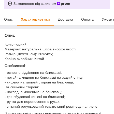
Замовлення під захистом
Опис
Характеристики
Доставка
Оплата
Умови 
Опис
Колір:чорний;
Матеріал: натуральна шкіра високої якості;
Розмір (ШхВхГ, см): 20х24х5;
Країна виробник: Китай.
Особливості:
- основне відділення на блискавці;
- потайна кишеня на блискавці на задній стінці;
- кишеня на тильній стороні на блискавці;
На лицьовій стороні:
- накладна кишенька на блискавці;
- три вбудовані кишені на блискавці;
- ручка для перенесення в руках;
- знімний регульований текстильний ремінець на плече.
Зручна чоловіча сумка середнього розміру із натуральної