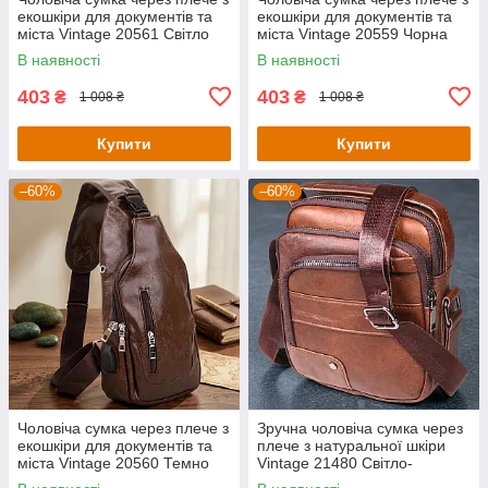
екошкіри для документів та
екошкіри для документів та
міста Vintage 20561 Світло
міста Vintage 20559 Чорна
Коричнева
В наявності
В наявності
403
403
₴
₴
1 008 ₴
1 008 ₴
Купити
Купити
–60%
–60%
Чоловіча сумка через плече з
Зручна чоловіча сумка через
екошкіри для документів та
плече з натуральної шкіри
міста Vintage 20560 Темно
Vintage 21480 Світло-
Коричнева
коричневий