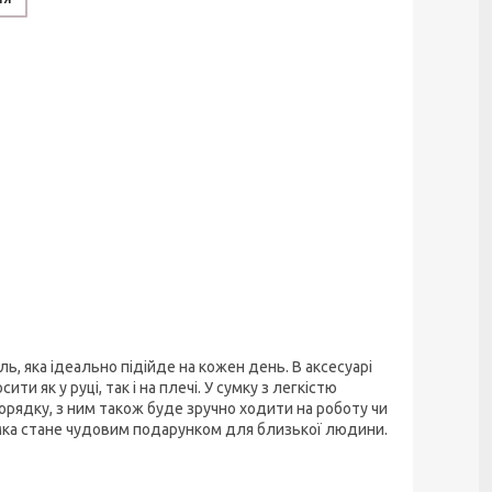
ь, яка ідеально підійде на кожен день. В аксесуарі
и як у руці, так і на плечі. У сумку з легкістю
 порядку, з ним також буде зручно ходити на роботу чи
умка стане чудовим подарунком для близької людини.