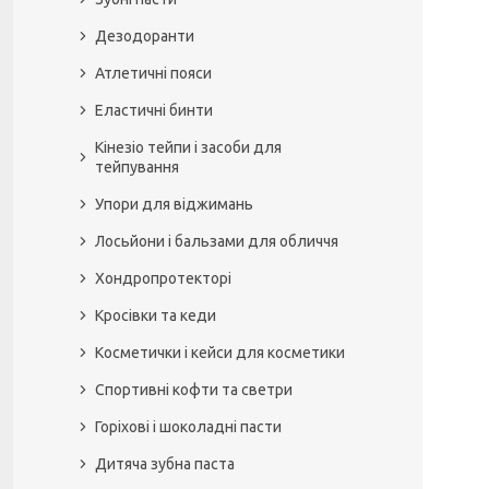
Дезодоранти
Атлетичні пояси
Еластичні бинти
Кінезіо тейпи і засоби для
тейпування
Упори для віджимань
Лосьйони і бальзами для обличчя
Хондропротекторі
Кросівки та кеди
Косметички і кейси для косметики
Спортивні кофти та светри
Горіхові і шоколадні пасти
Дитяча зубна паста