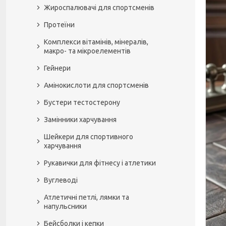
Жироспалювачі для спортсменів
Протеїни
Комплекси вітамінів, мінералів,
макро- та мікроелементів
Гейнери
Амінокислоти для спортсменів
Бустери тестостерону
Замінники харчування
Шейкери для спортивного
харчування
Рукавички для фітнесу і атлетики
Вуглеводі
Атлетичні петлі, лямки та
напульсники
Бейсболки і кепки