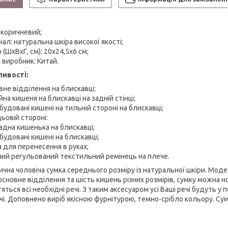
 коричневий;
ал: натуральна шкіра високої якості;
 (ШхВхГ, см): 20х24,5х6 см;
 виробник: Китай.
ивості:
вне відділення на блискавці;
йна кишеня на блискавці на задній стінці;
вбудовані кишені на тильній стороні на блискавці;
ьовій стороні:
ладна кишенька на блискавці;
вбудовані кишені на блискавці;
а для перенесення в руках;
мний регульований текстильний ремінець на плече.
ична чоловіча сумка середнього розміру із натуральної шкіри. Модел
сновне відділення та шість кишень різних розмірів, сумку можна носит
яться всі необхідні речі. З таким аксесуаром усі Ваші речі будуть у
ічі. Доповнено виріб якісною фурнітурою, темно-срібло кольору. С