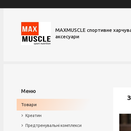
MAXMUSCLE спортивне харчува
аксесуари
З
Товари
Креатин
Предтренувальні комплекси