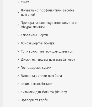
Оцет
Лікувально-профілактичні засоби
для очей
Препарати для лікування жовчного
міхура і печінки
Спортивні шорти
Жіночі шорти і бриджі
Топи і бюстгалтери для дівчаток
Диски, еспандері для аквафітнесу
Господарські сумки
Блоки та ролики для йоги
Захисні наколінники
Килимки для йоги та фітнесу
Прапори та герби