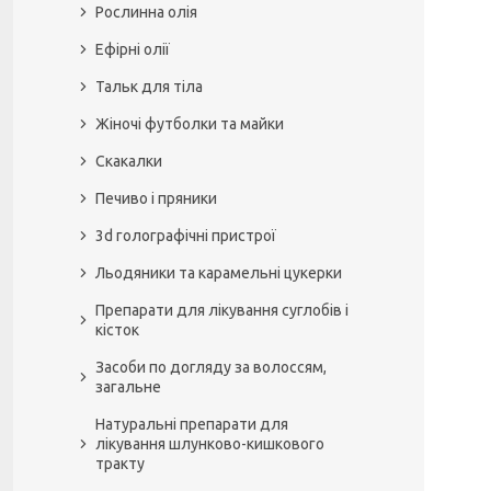
Рослинна олія
Ефірні олії
Тальк для тіла
Жіночі футболки та майки
Скакалки
Печиво і пряники
3d голографічні пристрої
Льодяники та карамельні цукерки
Препарати для лікування суглобів і
кісток
Засоби по догляду за волоссям,
загальне
Натуральні препарати для
лікування шлунково-кишкового
тракту