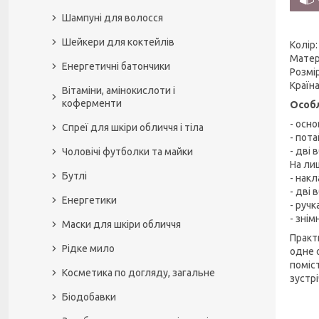
Шампуні для волосся
Шейкери для коктейлів
Колір:
Матері
Енергетичні батончики
Розмір
Країна
Вітаміни, амінокислоти і
коферменти
Особл
- осно
Спреї для шкіри обличчя і тіла
- пота
- дві 
Чоловічі футболки та майки
На лиц
Бутлі
- нак
- дві 
Енергетики
- ручк
- зні
Маски для шкіри обличчя
Практ
Рідке мило
одне о
поміст
Косметика по догляду, загальне
зустр
Біодобавки