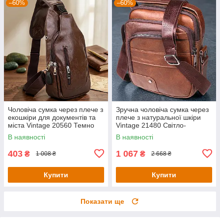
–60%
–60%
Чоловіча сумка через плече з
Зручна чоловіча сумка через
екошкіри для документів та
плече з натуральної шкіри
міста Vintage 20560 Темно
Vintage 21480 Світло-
Коричнева
коричневий
В наявності
В наявності
403
1 067
₴
₴
1 008 ₴
2 668 ₴
Купити
Купити
Показати ще