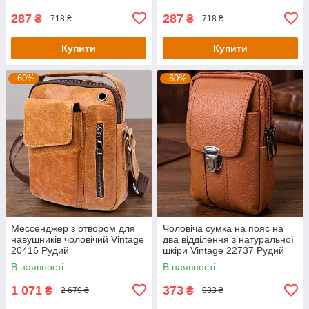
287
287
₴
₴
718 ₴
718 ₴
Купити
Купити
–60%
–60%
Мессенджер з отвором для
Чоловіча сумка на пояс на
навушників чоловічий Vintage
два відділення з натуральної
20416 Рудий
шкіри Vintage 22737 Рудий
В наявності
В наявності
1 071
373
₴
₴
2 679 ₴
933 ₴