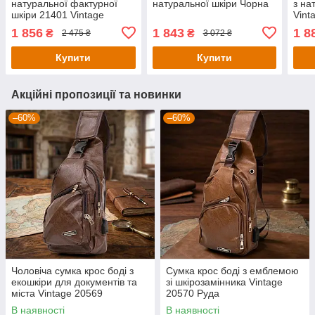
натуральної фактурної
натуральної шкіри Чорна
з на
шкіри 21401 Vintage
Vint
Коричневий
1 856
1 843
1 8
₴
₴
2 475 ₴
3 072 ₴
Купити
Купити
Акційні пропозиції та новинки
–60%
–60%
Чоловіча сумка крос боді з
Сумка крос боді з емблемою
екошкіри для документів та
зі шкірозамінника Vintage
міста Vintage 20569
20570 Руда
Коричнева
В наявності
В наявності