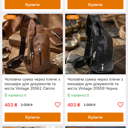
Купити
Купити
–60%
–60%
Чоловіча сумка через плече з
Чоловіча сумка через плече з
екошкіри для документів та
екошкіри для документів та
міста Vintage 20561 Світло
міста Vintage 20559 Чорна
Коричнева
В наявності
В наявності
403
403
₴
₴
1 008 ₴
1 008 ₴
Купити
Купити