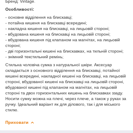
Бренд: Vintage.
Особливості:
- основне відділення на блискавці;
- потайна кишеня на блискавці всередині;
- накладна кишеня на блискавці, на лицьовій стороні;
- вбудована кишеня на блискавці на лицьовій стороні;
- вбудована кишеня під клапаном на магнітах, на лицьовій
стороні;
- дві горизонтальні кишені на блискавках, на тильній стороні;
- знімний текстильний ремінь;
Стильна чоловіча сумка з натуральної шкіри. Аксесуар
складається з основного відділення на блискавці, потайної
кишені всередині, накладної кишені на блискавці, на лицьовій
стороні, вбудованої кишені на блискавці на лицьовій стороні,
вбудованої кишені під клапаном на магнітах, на лицьовій
стороні та двох горизонтальних кишень на блискавках ззаду.
Носити сумку можна на плечі, через плече, а також у руках за
ручку. Ідеальний варіант як для ділового, так і для міського
стилю.
Приховати