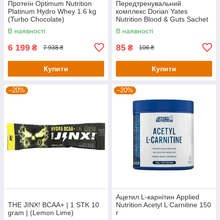
Протеїн Optimum Nutrition
Передтренувальний
Platinum Hydro Whey 1.6 kg
комплекс Dorian Yates
(Turbo Chocolate)
Nutrition Blood & Guts Sachet
— 19 g (Pear Kiwi)
В наявності
В наявності
6 199
85
₴
₴
7 938 ₴
106 ₴
Купити
Купити
–20%
–20%
Ацетил L-карнітин Applied
THE JINX! BCAA+ | 1 STK 10
Nutrition Acetyl L Carnitine 150
gram | (Lemon Lime)
г