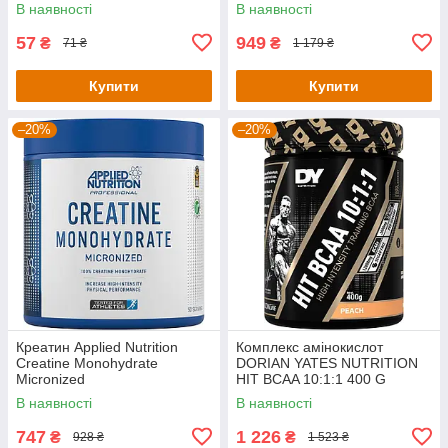
В наявності
В наявності
57
949
₴
₴
71 ₴
1 179 ₴
Купити
Купити
–20%
–20%
Креатин Applied Nutrition
Комплекс амінокислот
Creatine Monohydrate
DORIAN YATES NUTRITION
Micronized
HIT BCAA 10:1:1 400 G
PowderUnflavoured (250g - 50
(PEACH)
В наявності
В наявності
Servings)
747
1 226
₴
₴
928 ₴
1 523 ₴