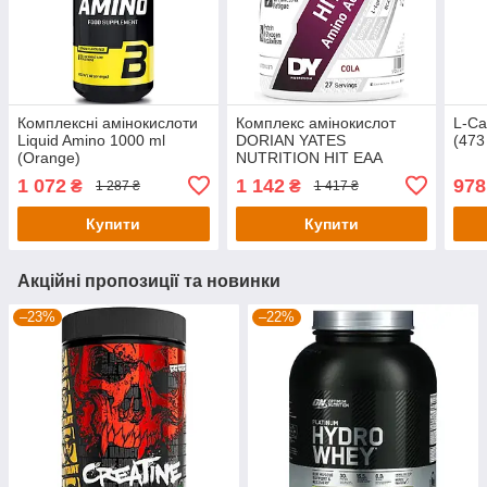
Комплексні амінокислоти
Комплекс амінокислот
L-Ca
Liquid Amino 1000 ml
DORIAN YATES
(473
(Orange)
NUTRITION HIT EAA
AMINO 360G (COLA)
1 072
1 142
978
₴
₴
1 287 ₴
1 417 ₴
Купити
Купити
Акційні пропозиції та новинки
–23%
–22%