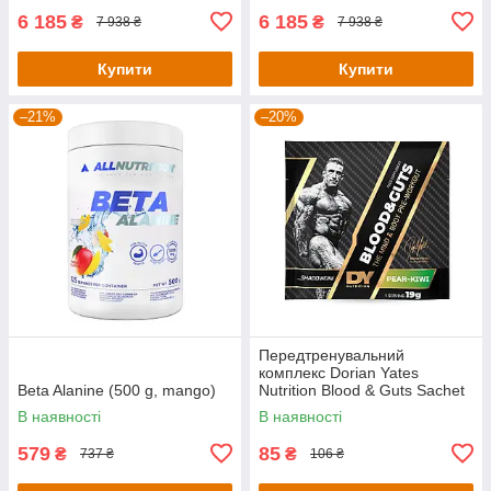
6 185
6 185
₴
₴
7 938 ₴
7 938 ₴
Купити
Купити
–21%
–20%
Передтренувальний
комплекс Dorian Yates
Beta Alanine (500 g, mango)
Nutrition Blood & Guts Sachet
— 19 g (Pear Kiwi)
В наявності
В наявності
579
85
₴
₴
737 ₴
106 ₴