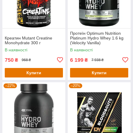
Протеїн Optimum Nutrition
Креатин Mutant Creatine
Platinum Hydro Whey 1.6 kg
Monohydrate 300 г
(Velocity Vanilla)
В наявності
В наявності
750
6 199
₴
₴
968 ₴
7 938 ₴
Купити
Купити
–22%
–20%