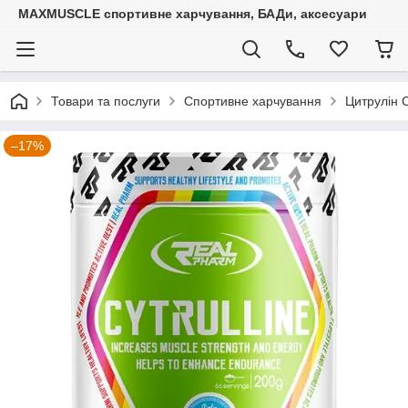
MAXMUSCLE спортивне харчування, БАДи, аксесуари
Товари та послуги
Спортивне харчування
Цитрулін Ci
–17%