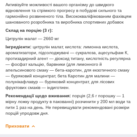
Активізуйте можливості вашого організму до швидкого
відновлення та стрімкого прогресу в побудові сильного та
гармонійно розвиненого тіла. Висококваліфікованим фахівцям
шанованого розробника та виробника спортивних добавок
Склад на порцію (3 г):
Цитрулін малат — 2660 мг
Інгредієнти:
цитрулін малат, кислота: лимонна кислота,
ароматизатори, підсолоджувачі — сукралоза, ацесульфам К,
протизадирний агент — діоксид титану, кислотність регулярна
— фосфат кальцію, барвники (для лимонного й
апельсинового смаку — бета-каротин, для екзотичного смаку
— буряковий концентрат, бета Каротин для малини —
полунікафлавур — буряковий концентрат, для лісових
фруктових смаків — індиготиен.
Рекомендації щодо вживання:
порція (2,6 г порошку — 1
мірну ложку продукту в пакованні) розчинити у 200 мл води та
пити 1 раз на день. Не перевищувати рекомендовані розміри
порцій упродовж дня.
Приховати