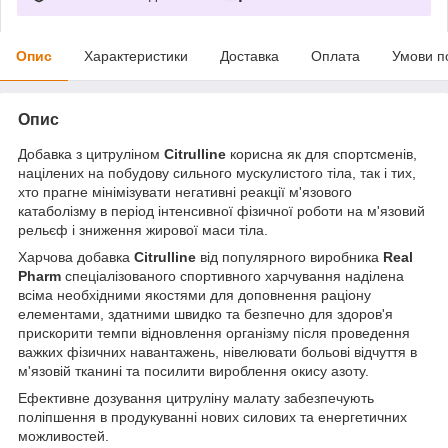
Опис
Характеристики
Доставка
Оплата
Умови п
Опис
Добавка з цитруліном
Citrulline
корисна як для спортсменів,
націлених на побудову сильного мускулистого тіла, так і тих,
хто прагне мінімізувати негативні реакції м'язового
катаболізму в період інтенсивної фізичної роботи на м'язовий
рельєф і зниження жирової маси тіла.
Харчова добавка
Citrulline
від популярного виробника
Real
Pharm
спеціалізованого спортивного харчування наділена
всіма необхідними якостями для доповнення раціону
елементами, здатними швидко та безпечно для здоров'я
прискорити темпи відновлення організму після проведення
важких фізичних навантажень, нівелювати больові відчуття в
м'язовій тканині та посилити вироблення окису азоту.
Ефективне дозування цитруліну малату забезпечують
поліпшення в продукуванні нових силових та енергетичних
можливостей.