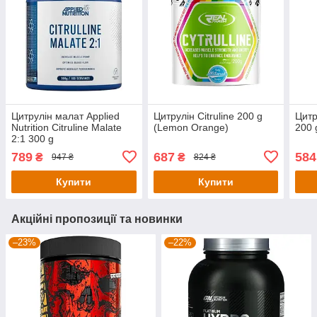
Цитрулін малат Applied
Цитрулін Citruline 200 g
Цитр
Nutrition Citruline Malate
(Lemon Orange)
200 
2:1 300 g
789
687
584
₴
₴
947 ₴
824 ₴
Купити
Купити
Акційні пропозиції та новинки
–23%
–22%