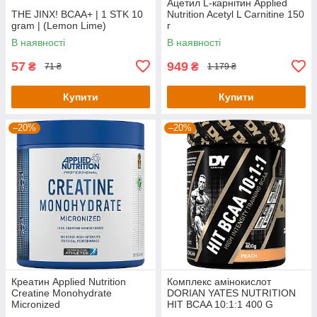
Ацетил L-карнітин Applied
THE JINX! BCAA+ | 1 STK 10
Nutrition Acetyl L Carnitine 150
gram | (Lemon Lime)
г
В наявності
В наявності
57
949
₴
₴
71 ₴
1 179 ₴
Купити
Купити
–20%
–20%
Креатин Applied Nutrition
Комплекс амінокислот
Creatine Monohydrate
DORIAN YATES NUTRITION
Micronized
HIT BCAA 10:1:1 400 G
PowderUnflavoured (250g - 50
(PEACH)