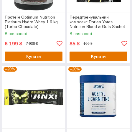
Протеїн Optimum Nutrition
Передтренувальний
Platinum Hydro Whey 1.6 kg
комплекс Dorian Yates
(Turbo Chocolate)
Nutrition Blood & Guts Sachet
— 19 g (Pear Kiwi)
В наявності
В наявності
6 199
85
₴
₴
7 938 ₴
106 ₴
Купити
Купити
–20%
–20%