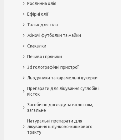
Рослинна олія
Ефірні олії
Тальк для тіла
Жіночі футболки та майки
Скакалки
Печиво і пряники
3d голографічні пристрої
Льодяники та карамельні цукерки
Препарати для лікування суглобів і
кісток
Засоби по догляду за волоссям,
загальне
Натуральні препарати для
лікування шлунково-кишкового
тракту