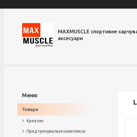
MAXMUSCLE спортивне харчува
аксесуари
L
Товари
Креатин
Предтренувальні комплекси