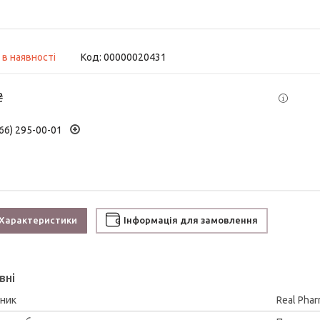
 в наявності
Код:
00000020431
₴
66) 295-00-01
Характеристики
Інформація для замовлення
вні
ник
Real Pha