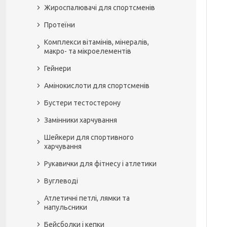
Жироспалювачі для спортсменів
Протеїни
Комплекси вітамінів, мінералів,
макро- та мікроелементів
Гейнери
Амінокислоти для спортсменів
Бустери тестостерону
Замінники харчування
Шейкери для спортивного
харчування
Рукавички для фітнесу і атлетики
Вуглеводі
Атлетичні петлі, лямки та
напульсники
Бейсболки і кепки