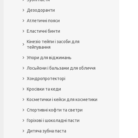
Дезодоранти
Атлетичні пояси
Еластичні бинти
Кінезіо тейпи і засоби для
тейпування
Упори для віджимань
Лосьйони і бальзами для обличчя
Хондропротекторі
Кросівки та кеди
Косметички і кейси для косметики
Спортивні кофти та светри
Горіхові і шоколадні пасти
Дитяча зубна паста