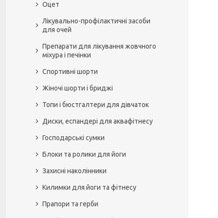
Оцет
Лікувально-профілактичні засоби
для очей
Препарати для лікування жовчного
міхура і печінки
Спортивні шорти
Жіночі шорти і бриджі
Топи і бюстгалтери для дівчаток
Диски, еспандері для аквафітнесу
Господарські сумки
Блоки та ролики для йоги
Захисні наколінники
Килимки для йоги та фітнесу
Прапори та герби