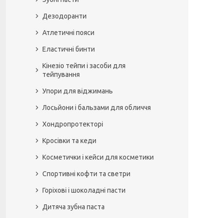
Дезодоранти
Атлетичні пояси
Еластичні бинти
Кінезіо тейпи і засоби для
тейпування
Упори для віджимань
Лосьйони і бальзами для обличчя
Хондропротекторі
Кросівки та кеди
Косметички і кейси для косметики
Спортивні кофти та светри
Горіхові і шоколадні пасти
Дитяча зубна паста