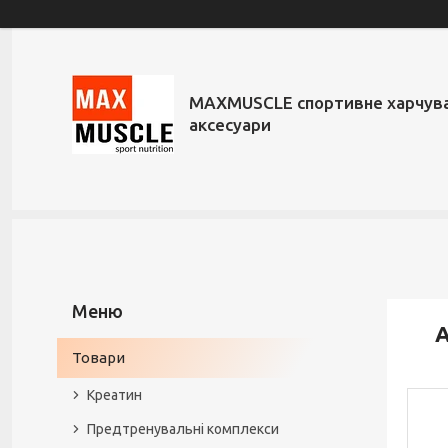
MAXMUSCLE спортивне харчува
аксесуари
А
Товари
Креатин
Предтренувальні комплекси