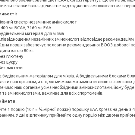
дівельні блоки білка адекватне надходження амінокислот має першо
ивості:
Повний спектр незамінних амінокислот
3400 мг BCAA, 7160 мг EAA
Будівельний матеріал для м'язів
Співвідношення незамінних амінокислот відповідає рекомендаціям
Одна порція забезпечує половину рекомендованої ВООЗ добової по
дини вагою 80 кг.
Без глютену
Без цукру
Без лактози
 є будівельним матеріалом для м'язів. А будівельними блоками білкі
яти наш організм, а є ті, які ми можемо замінити лише із зовнішніх
печимо наш організм усіма необхідними амінокислотами, йому буде 
м та амінокислотами, важлива для всіх спортсменів.
иймати:
йте 1 порцію (10 г = ¾ мірної ложки) порошку EAA Xpress на день з
ванням. У дні відпочинку приймайте одну порцію між двома прийома