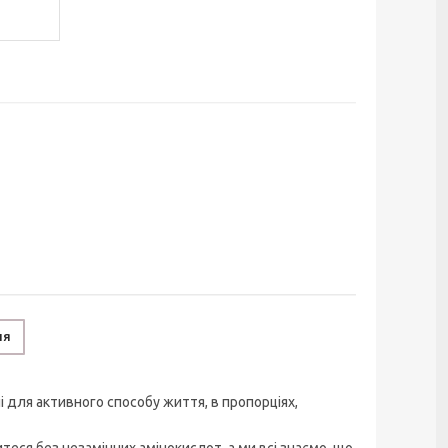
ня
і для активного способу життя, в пропорціях,
теся без незамінних амінокислот, а ми всі знаємо, що