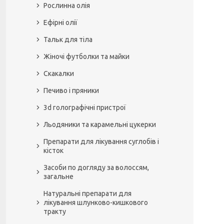
Рослинна олія
Ефірні олії
Тальк для тіла
Жіночі футболки та майки
Скакалки
Печиво і пряники
3d голографічні пристрої
Льодяники та карамельні цукерки
Препарати для лікування суглобів і
кісток
Засоби по догляду за волоссям,
загальне
Натуральні препарати для
лікування шлунково-кишкового
тракту