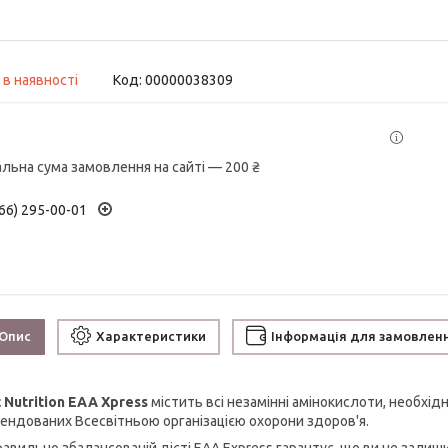
 в наявності
Код:
00000038309
альна сума замовлення на сайті — 200 ₴
66) 295-00-01
Опис
Характеристики
Інформація для замовлен
c Nutrition EAA Xpress
містить всі незамінні амінокислоти, необхідн
ендованих Всесвітньою організацією охорони здоров'я.
равильно збалансованій дієті EAA Express гарантує, що ви не залиши