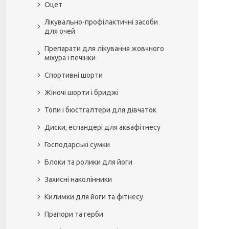
Оцет
Лікувально-профілактичні засоби
для очей
Препарати для лікування жовчного
міхура і печінки
Спортивні шорти
Жіночі шорти і бриджі
Топи і бюстгалтери для дівчаток
Диски, еспандері для аквафітнесу
Господарські сумки
Блоки та ролики для йоги
Захисні наколінники
Килимки для йоги та фітнесу
Прапори та герби