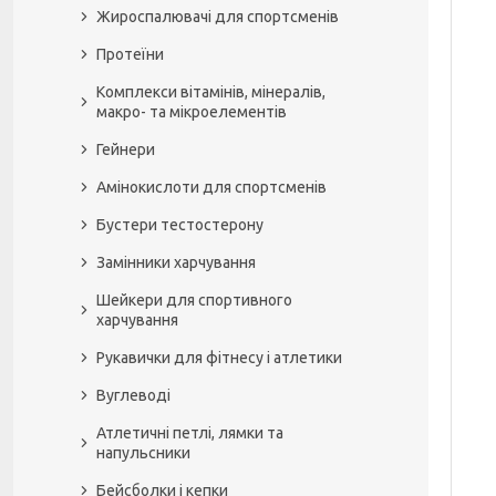
Жироспалювачі для спортсменів
Протеїни
Комплекси вітамінів, мінералів,
макро- та мікроелементів
Гейнери
Амінокислоти для спортсменів
Бустери тестостерону
Замінники харчування
Шейкери для спортивного
харчування
Рукавички для фітнесу і атлетики
Вуглеводі
Атлетичні петлі, лямки та
напульсники
Бейсболки і кепки