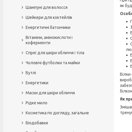
як бу
Шампуні для волосся
Особл
Шейкери для коктейлів
Енергетичні батончики
Вітаміни, амінокислоти і
коферменти
лю
Спреї для шкіри обличчя і тіла
Чоловічі футболки та майки
Бутлі
Білки
виробл
Енергетики
забез
білко
Маски для шкіри обличчя
Як пр
Рідке мило
Зміша
трену
Косметика по догляду, загальне
Біодобавки