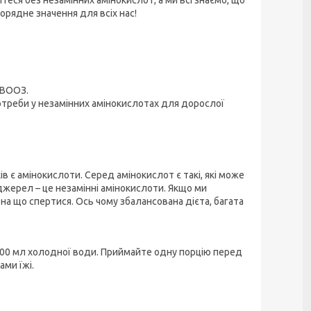
рядне значення для всіх нас!
 ВООЗ.
треби у незамінних амінокислотах для дорослої
в є амінокислоти. Серед амінокислот є такі, які може
 джерел – це незамінні амінокислоти. Якщо ми
на що спертися. Ось чому збалансована дієта, багата
 400 мл холодної води. Приймайте одну порцію перед
ми їжі.