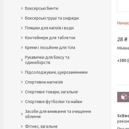
Боксерські бинти
Боксерські груші та снаряди
Немає
Пляшки для напоїв і води
Контейнери для таблеток
28 ₴
Креми і лосьйони для тіла
Мінім
Рукавички для боксу та
+380 (
єдиноборств
Підсолоджувачі, цукрозамінники
Спортивна магнезія
Спортивні товари, загальне
Спортивні футболки та майки
Засоби для вмивання та очищення
Scite
обличчя
реком
Фітнес, загальне
При п