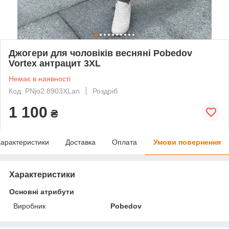
Джогери для чоловіків весняні Pobedov
Vortex антрацит 3XL
Немає в наявності
Код: PNjo2 8903XLan
Роздріб
1 100
₴
арактеристики
Доставка
Оплата
Умови повернення
Характеристики
Основні атрибути
Виробник
Pobedov