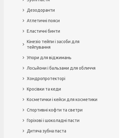
Дезодоранти
Атлетичні пояси
Еластичні бинти
Кінезіо тейпи і засоби для
тейпування
Упори для віджимань
Лосьйони і бальзами для обличчя
Хондропротекторі
Кросівки та кеди
Косметички і кейси для косметики
Спортивні кофти та светри
Горіхові і шоколадні пасти
Дитяча зубна паста