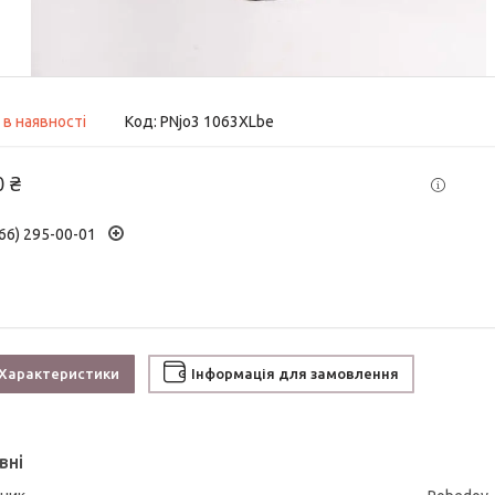
 в наявності
Код:
PNjo3 1063XLbe
0 ₴
66) 295-00-01
Характеристики
Інформація для замовлення
вні