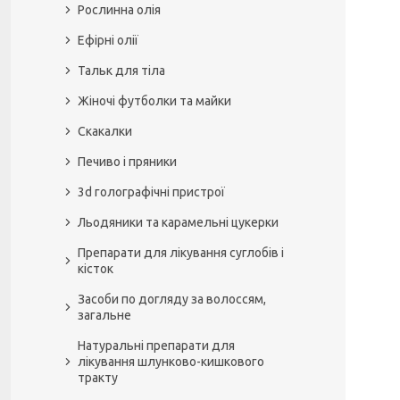
Рослинна олія
Ефірні олії
Тальк для тіла
Жіночі футболки та майки
Скакалки
Печиво і пряники
3d голографічні пристрої
Льодяники та карамельні цукерки
Препарати для лікування суглобів і
кісток
Засоби по догляду за волоссям,
загальне
Натуральні препарати для
лікування шлунково-кишкового
тракту