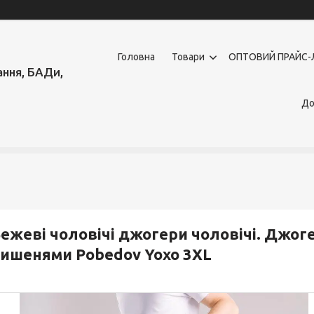
Головна
Товари
OПТОВИЙ ПРАЙС-
ння, БАДи,
До
ежеві чоловічі джогери чоловічі. Джоге
ишенями Pobedov Yoxo 3XL