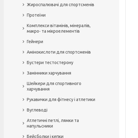
Жироспалювачі для спортсменів
Протеїни
Комплекси вітамінів, мінералів,
макро- та мікроелементів
Гейнери
Амінокислоти для спортсменів
Бустери тестостерону
Замінники харчування
Шейкери для спортивного
харчування
Рукавички для фітнесу і атлетики
Вуглеводі
Атлетичні петлі, лямки та
напульсники
Бейсболки і кепки