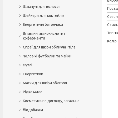
Вироб
Шампуні для волосся
Посад
Шейкери для коктейлів
Сезон
Енергетичні батончики
Стил
Тип т
Вітаміни, амінокислоти і
коферменти
Колір
Спреї для шкіри обличчя і тіла
Чоловічі футболки та майки
Бутлі
Енергетики
Маски для шкіри обличчя
Рідке мило
Косметика по догляду, загальне
Біодобавки