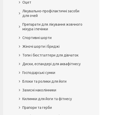
Оцет
Лікувально-профілактичні засоби
для очей
Препарати для лікування жовчного
міхура і печінки
Спортивні шорти
Жіночі шорти і бриджі
Топи і бюстгалтери для дівчаток
Диски, еспандері для аквафітнесу
Господарські сумки
Блоки та ролики для йоги
Захисні наколінники
Килимки для йоги та фітнесу
Прапори та герби