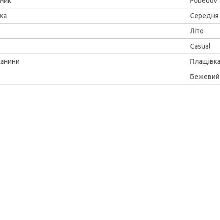
ник
Pobedov
ка
Середня
Літо
ь
Casual
канини
Плащівк
Бежевий