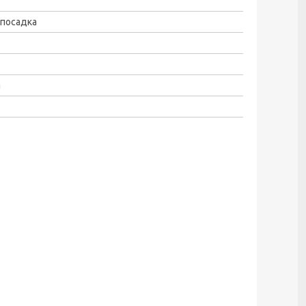
 посадка
а