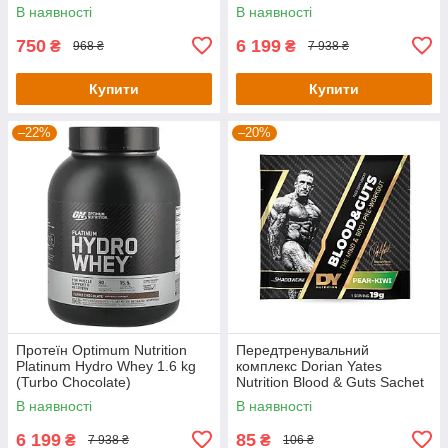
В наявності
В наявності
750
6 199
₴
₴
968 ₴
7 938 ₴
Купити
Купити
–22%
–20%
Протеїн Optimum Nutrition
Передтренувальний
Platinum Hydro Whey 1.6 kg
комплекс Dorian Yates
(Turbo Chocolate)
Nutrition Blood & Guts Sachet
— 19 g (Pear Kiwi)
В наявності
В наявності
6 199
85
₴
₴
7 938 ₴
106 ₴