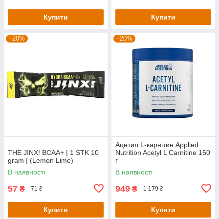
Купити
Купити
–20%
–20%
Ацетил L-карнітин Applied
THE JINX! BCAA+ | 1 STK 10
Nutrition Acetyl L Carnitine 150
gram | (Lemon Lime)
г
В наявності
В наявності
57
949
₴
₴
71 ₴
1 179 ₴
Купити
Купити