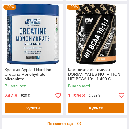
–20%
–20%
Креатин Applied Nutrition
Комплекс амінокислот
Creatine Monohydrate
DORIAN YATES NUTRITION
Micronized
HIT BCAA 10:1:1 400 G
PowderUnflavoured (250g - 50
(PEACH)
В наявності
В наявності
Servings)
747
1 226
₴
₴
928 ₴
1 523 ₴
Купити
Купити
Показати ще