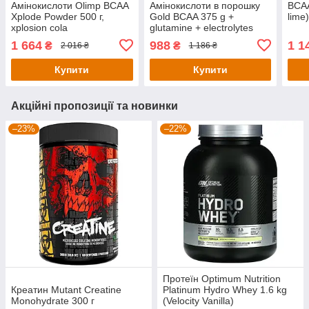
Амінокислоти Olimp BCAA
Амінокислоти в порошку
BCAA
Xplode Powder 500 г,
Gold BCAA 375 g +
lime
xplosion cola
glutamine + electrolytes
(Cola)
1 664
988
1 1
₴
₴
2 016 ₴
1 186 ₴
Купити
Купити
Акційні пропозиції та новинки
–23%
–22%
Протеїн Optimum Nutrition
Креатин Mutant Creatine
Platinum Hydro Whey 1.6 kg
Monohydrate 300 г
(Velocity Vanilla)