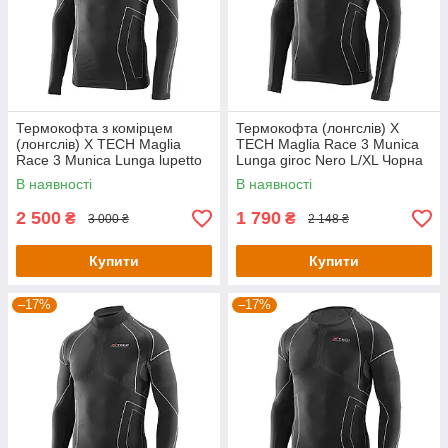
Термокофта з комірцем
Термокофта (лонгслів) X
(лонгслів) X TECH Maglia
TECH Maglia Race 3 Munica
Race 3 Munica Lunga lupetto
Lunga giroc Nero L/XL Чорна
Nero L/XL Чорна
В наявності
В наявності
2 500
1 790
₴
₴
3 000 ₴
2 148 ₴
Купити
Купити
–17%
–17%