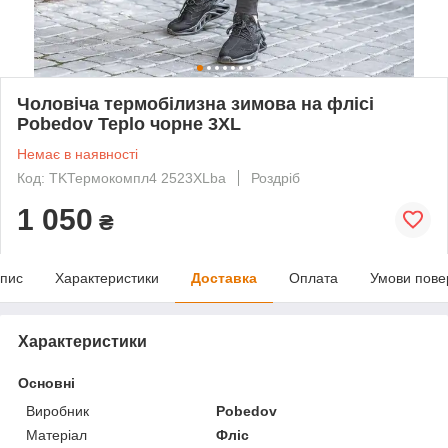
Чоловіча термобілизна зимова на флісі
Pobedov Teplo чорне 3XL
Немає в наявності
Код: TKТермокомпл4 2523XLba
Роздріб
1 050
₴
пис
Характеристики
Доставка
Оплата
Умови пове
Характеристики
Основні
Виробник
Pobedov
Матеріал
Фліс