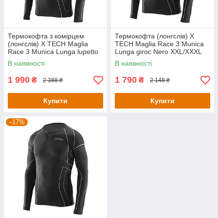
Термокофта з комірцем
Термокофта (лонгслів) X
(лонгслів) X TECH Maglia
TECH Maglia Race 3 Munica
Race 3 Munica Lunga lupetto
Lunga giroc Nero XXL/XXXL
Nero XXL/XXXL Чорна
Чорна
В наявності
В наявності
1 990
1 790
₴
₴
2 388 ₴
2 148 ₴
Купити
Купити
–17%