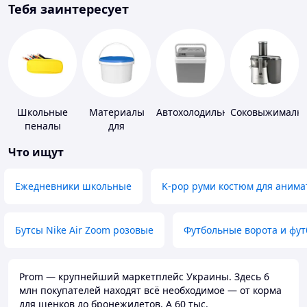
Тебя заинтересует
Школьные
Материалы
Автохолодильники
Соковыжималк
пеналы
для
устройства
Что ищут
полимерных
полов
Ежедневники школьные
K-pop руми костюм для анима
Бутсы Nike Air Zoom розовые
Футбольные ворота и фу
Prom — крупнейший маркетплейс Украины. Здесь 6
млн покупателей находят всё необходимое — от корма
для щенков до бронежилетов. А 60 тыс.