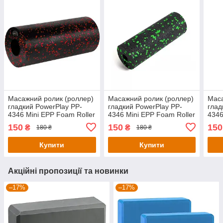
Масажний ролик (роллер)
Масажний ролик (роллер)
Маса
гладкий PowerPlay PP-
гладкий PowerPlay PP-
глад
4346 Mini EPP Foam Roller
4346 Mini EPP Foam Roller
4346
Чорно/Червоний
Чорно/Зелений
Чорн
150
150
150
₴
₴
180 ₴
180 ₴
(15x5,3см.)
(15x5,3см.)
Купити
Купити
Акційні пропозиції та новинки
–17%
–17%