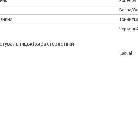
ник
Pobedov
Весна/Ос
канини
Тринитк
Червони
стувальницькі характеристики
ь
Casual