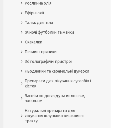
Рослинна олія
Ефірні олії
Тальк для тіла
Жіночі футболки та майки
Скакалки
Печиво і пряники
3d голографічні пристрої
Льодяники та карамельні цукерки
Препарати для лікування суглобів і
кісток
Засоби по догляду за волоссям,
загальне
Натуральні препарати для
лікування шлунково-кишкового
тракту