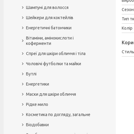
Вироб
Шампуні для волосся
Сезон
Шейкери для коктейлів
Тип т
Енергетичні батончики
Колір
Вітаміни, амінокислоти і
Кори
коферменти
Стил
Спреї для шкіри обличчя і тіла
Чоловічі футболки та майки
Бутлі
Енергетики
Маски для шкіри обличчя
Рідке мило
Косметика по догляду, загальне
Біодобавки