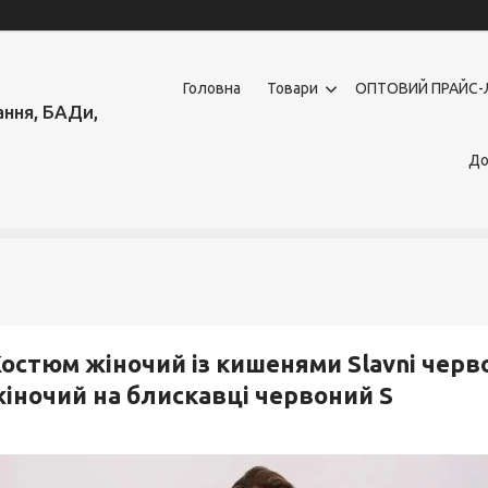
Головна
Товари
OПТОВИЙ ПРАЙС-
ння, БАДи,
До
остюм жіночий із кишенями Slavni черво
іночий на блискавці червоний S