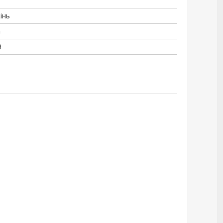
інь
а
й