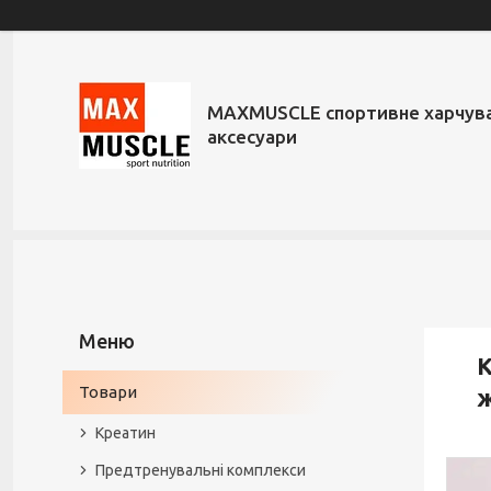
MAXMUSCLE спортивне харчува
аксесуари
К
Товари
ж
Креатин
Предтренувальні комплекси