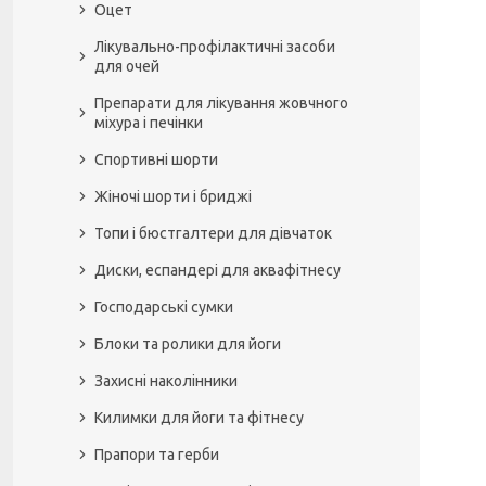
Оцет
Лікувально-профілактичні засоби
для очей
Препарати для лікування жовчного
міхура і печінки
Спортивні шорти
Жіночі шорти і бриджі
Топи і бюстгалтери для дівчаток
Диски, еспандері для аквафітнесу
Господарські сумки
Блоки та ролики для йоги
Захисні наколінники
Килимки для йоги та фітнесу
Прапори та герби