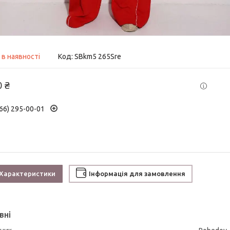
 в наявності
Код:
SBkm5 265Sre
0 ₴
66) 295-00-01
Характеристики
Інформація для замовлення
вні