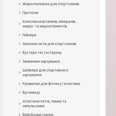
Жироспалювачі для спортсменів
Протеїни
Комплекси вітамінів, мінералів,
макро- та мікроелементів
Гейнери
Амінокислоти для спортсменів
Бустери тестостерону
Замінники харчування
Шейкери для спортивного
харчування
Рукавички для фітнесу і атлетики
Вуглеводі
Атлетичні петлі, лямки та
напульсники
Бейсболки і кепки