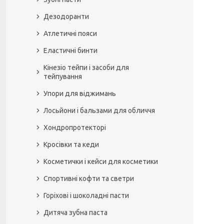
Дезодоранти
Атлетичні пояси
Еластичні бинти
Кінезіо тейпи і засоби для
тейпування
Упори для віджимань
Лосьйони і бальзами для обличчя
Хондропротекторі
Кросівки та кеди
Косметички і кейси для косметики
Спортивні кофти та светри
Горіхові і шоколадні пасти
Дитяча зубна паста