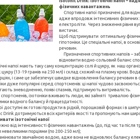
Isotonic Drink: ізотонічні напої – н
фізичних навантажень
Спортивні напої призначені для відно
адже впродовж інтенсивних фізичних з
електроліти. Через зниження рівня ву
вистачає.
Щоб підтримувати оптимальну фізичну 
гіпотоніки. Це спеціальні напої, в ос
речовин.
Призначення спортивних напоїв – заб
відновити водно-сольовий баланс спор
ічні напої мають таку саму концентрацію солі й цукру, як наш організм
цукру (13-19 грамів на 250 мл) і склад схожий на плазму крові. Вод
рціях, і саме це забезпечує швидке відновлення балансу речовин в 
ніки дуже популярні серед спортсменів: ці напої чудово засвоюють
ігають зневодненню, появі спазмів, підтримують витривалість.
спортсменів, ізотоніки вживають люди, які зайняті тривалою фізи
имки водного балансу й працездатності.
ої доступні як готові продукти в рідкій, порошковій формах і в шип
nic Drink дотримуються всіх критеріїв якості та пропонують нам шир
ивати ізотонічні напої
но від інтенсивності фізичних навантажень (до, під час та після т
невеликими порціями (по 200-250 мл);
мінювати звичайною водою, адже вона не відновлює балансу елек