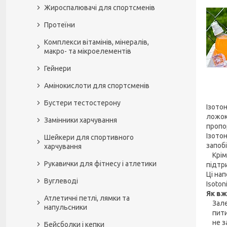
Жироспалювачі для спортсменів
Протеїни
Комплекси вітамінів, мінералів,
макро- та мікроелементів
Гейнери
Амінокислоти для спортсменів
Бустери тестостерону
Ізотон
ложок 
Замінники харчування
пропо
Ізото
Шейкери для спортивного
запоб
харчування
Крім 
Рукавички для фітнесу і атлетики
підтр
Ці нап
Вуглеводі
Isoto
Як вж
Атлетичні петлі, лямки та
Залеж
напульсники
пити 
не за
Бейсболки і кепки