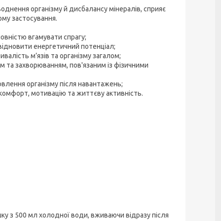
воднення організму й дисбалансу мінералів, сприяє
орму застосування.
овністю вгамувати спрагу;
ідновити енергетичний потенціал;
алість м’язів та організму загалом;
 та захворюванням, пов'язаним із фізичними
влення організму після навантажень;
комфорт, мотивацію та життєву активність.
ку з 500 мл холодної води, вживаючи відразу після