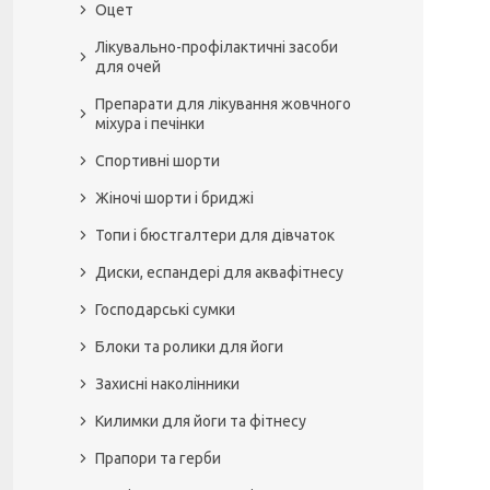
Оцет
Лікувально-профілактичні засоби
для очей
Препарати для лікування жовчного
міхура і печінки
Спортивні шорти
Жіночі шорти і бриджі
Топи і бюстгалтери для дівчаток
Диски, еспандері для аквафітнесу
Господарські сумки
Блоки та ролики для йоги
Захисні наколінники
Килимки для йоги та фітнесу
Прапори та герби