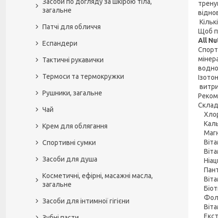
Засоби по догляду за шкірою тіла,
трену
загальне
відно
Кільк
Патчі для обличчя
Щоб п
All Nu
Еспандери
Спорти
мінера
Тактичні рукавички
водно
Термоси та термокружки
Ізотон
витри
Рушники, загальне
Реком
Склад 
Чай
Хлори
Кальц
Крем для облягання
Магні
Вітам
Спортивні сумки
Вітам
Засоби для душа
Ніаци
Панто
Косметичні, ефірні, масажні масла,
Вітам
загальне
Біоти
Фоліє
Засоби для інтимної гігієни
Вітам
Екстра
Зубні пасти