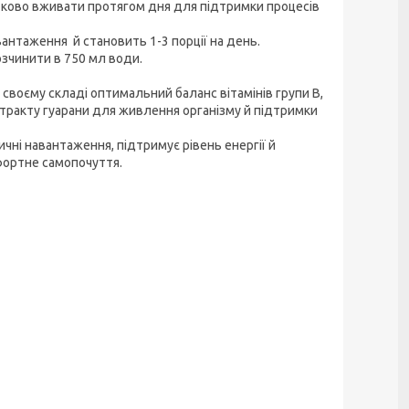
тково вживати протягом дня для підтримки процесів
антаження й становить 1-3 порції на день.
озчинити в 750 мл води.
у своєму складі оптимальний баланс вітамінів групи В,
екстракту гуарани для живлення організму й підтримки
ичні навантаження, підтримує рівень енергії й
фортне самопочуття.