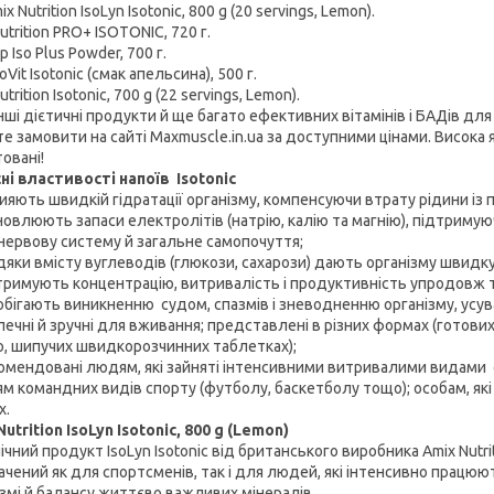
utrition IsoLyn Isotonic, 800 g (20 servings, Lemon).
trition PRO+ ISOTONIC, 720 г.
Iso Plus Powder, 700 г.
it Isotonic (смак апельсина), 500 г.
trition Isotonic, 700 g (22 servings, Lemon).
інші дієтичні продукти й ще багато ефективних вітамінів і БАДів дл
е замовити на сайті Maxmuscle.in.ua за доступними цінами. Висока
овані!
ні властивості напоїв Isotonic
ють швидкій гідратації організму, компенсуючи втрату рідини із п
влюють запаси електролітів (натрію, калію та магнію), підтримуючи 
 нервову систему й загальне самопочуття;
ки вмісту вуглеводів (глюкози, сахарози) дають організму швидку 
имують концентрацію, витривалість і продуктивність упродовж 
ігають виникненню судом, спазмів і зневодненню організму, усу
чні й зручні для вживання; представлені в різних формах (готови
, шипучих швидкорозчинних таблетках);
ендовані людям, які зайняті інтенсивними витривалими видами сп
ям командних видів спорту (футболу, баскетболу тощо); особам, як
х.
utrition IsoLyn Isotonic, 800 g (Lemon)
ічний продукт IsoLyn Isotonic від британського виробника Amix Nutri
ачений як для спортсменів, так і для людей, які інтенсивно працюю
ізмі й балансу життєво важливих мінералів.