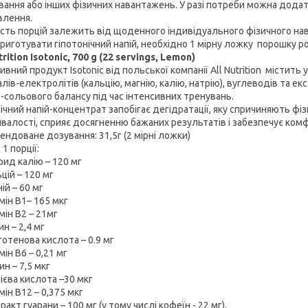
вання або інших фізичних навантажень. У разі потреби можна дода
влення.
ість порцій залежить від щоденного індивідуального фізичного нав
риготувати гіпотонічний напій, необхідно 1 мірну ложку порошку р
trition Isotonic, 700 g (22 servings, Lemon)
вний продукт Isotonic від польської компанії All Nutrition містить 
лів-електролітів (кальцію, магнію, калію, натрію), вуглеводів та 
-сольового балансу під час інтенсивних тренувань.
ічний напій-концентрат запобігає дегідратації, яку спричиняють фіз
валості, сприяє досягненню бажаних результатів і забезпечує ком
ендоване дозування: 31,5г (2 мірні ложки)
1 порції:
д калію – 120 мг
ій – 120 мг
й – 60 мг
ін B1– 165 мкг
ін B2 – 21мг
н – 2,4 мг
тенова кислота – 0.9 мг
ін B6 – 0,21 мг
н – 7,5 мкг
ва кислота –30 мкг
ін B12 – 0,375 мкг
кт гуарани – 100 мг (у тому числі кофеїн - 22 мг).