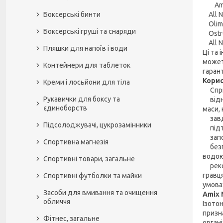
Amix N
Боксерські бинти
All Nu
Olimp 
Боксерські груші та снаряди
OstroV
All Nu
Пляшки для напоїв і води
Ці та 
может
Контейнери для таблеток
гарант
Корис
Креми і лосьйони для тіла
Сприя
Рукавички для боксу та
відно
єдиноборств
маси,
завдя
Підсолоджувачі, цукрозамінники
підтр
запоб
Спортивна магнезія
безпе
водою
Спортивні товари, загальне
реком
гравц
Спортивні футболки та майки
умова
Засоби для вмивання та очищення
Amix N
обличчя
Ізотон
призн
Фітнес, загальне
орган