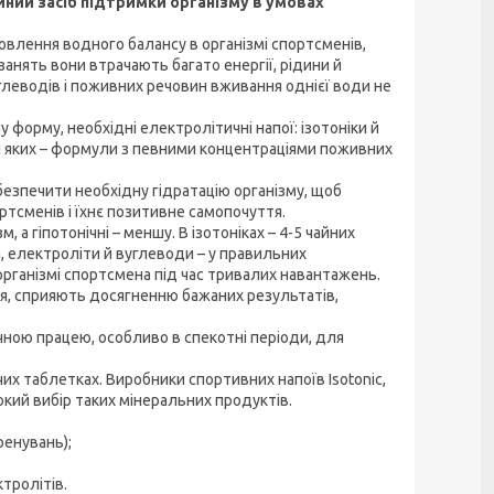
адійний засіб підтримки організму в умовах
влення водного балансу в організмі спортсменів,
анять вони втрачають багато енергії, рідини й
глеводів і поживних речовин вживання однієї води не
форму, необхідні електролітичні напої: ізотоніки й
нові яких – формули з певними концентраціями поживних
езпечити необхідну гідратацію організму, щоб
тсменів і їхнє позитивне самопочуття.
, а гіпотонічні – меншу. В ізотоніках – 4-5 чайних
а, електроліти й вуглеводи – у правильних
організмі спортсмена під час тривалих навантажень.
ся, сприяють досягненню бажаних результатів,
чною працею, особливо в спекотні періоди, для
учих таблетках. Виробники спортивних напоїв Isotonic,
окий вибір таких мінеральних продуктів.
ренувань);
тролітів.