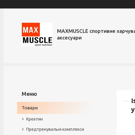
MAXMUSCLE спортивне харчува
аксесуари
I
Товари
у
Креатин
Предтренувальні комплекси