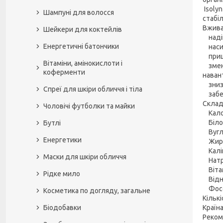
Isoly
Шампуні для волосся
стабіл
Вжива
Шейкери для коктейлів
надій
Енергетичні батончики
насит
пришв
Вітаміни, амінокислоти і
зменш
коферменти
наван
знизи
Спреї для шкіри обличчя і тіла
забез
Склад 
Чоловічі футболки та майки
Калор
Білок
Бутлі
Вугле
Енергетики
Жири 
Калій
Маски для шкіри обличчя
Натрі
Вітам
Рідке мило
Відно
Фосфо
Косметика по догляду, загальне
Кількі
Біодобавки
Країн
Реком