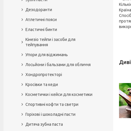
Кількі
Дезодоранти
Країн
Спосіб
Атлетичні пояси
протяг
викори
Еластичні бинти
Кінезіо тейпи і засоби для
тейпування
Упори для віджимань
Лосьйони і бальзами для обличчя
Хондропротекторі
Кросівки та кеди
Косметички і кейси для косметики
Спортивні кофти та светри
Горіхові і шоколадні пасти
Дитяча зубна паста