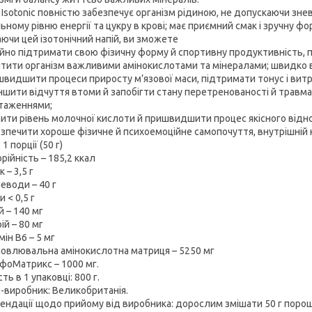
n Isotonic повністю забезпечує організм рідиною, не допускаючи зне
ьному рівню енергії та цукру в крові; має приємний смак і зручну ф
ючи цей ізотонічний напій, ви зможете
но підтримати свою фізичну форму й спортивну продуктивність, п
ити організм важливими амінокислотами та мінералами; швидко в
идшити процеси приросту м’язової маси, підтримати тонус і витрив
ити відчуття втоми й запобігти стану перетренованості й травмам
таженнями;
ти рівень молочної кислоти й пришвидшити процес якісного відно
печити хороше фізичне й психоемоційне самопочуття, внутрішній 
1 порції (50 г)
ійність – 185,2 ккал
 – 3,5 г
води – 40 г
< 0,5 г
 – 140 мг
й – 80 мг
ін В6 – 5 мг
влювальна амінокислотна матриця – 5250 мг
Матрикс – 1000 мг.
сть в 1 упаковці: 800 г.
а-виробник: Великобританія.
ендації щодо прийому від виробника: дорослим змішати 50 г порош