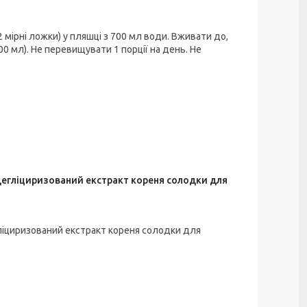
2 мірні ложки) у пляшці з 700 мл води. Вживати до,
00 мл). Не перевищувати 1 порції на день. Не
): дегліциризований екстракт кореня солодки для
дегліциризований екстракт кореня солодки для