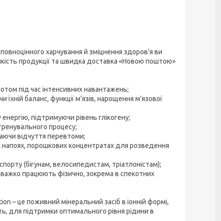
я повноцінного харчування й зміцнення здоров’я ви
 якість продукції та швидка доставка «Новою поштою»
отом під час інтенсивних навантажень;
їхній баланс, функції м’язів, нарощення м’язової
енергію, підтримуючи рівень глікогену;
тренувального процесу;
ваючи відчуття перевтоми;
х напоях, порошкових концентратах для розведення
орту (бігунам, велосипедистам, тріатлоністам);
і важко працюють фізично, зокрема в спекотних
tion – це поживний мінеральний засіб в іонній формі,
ть, для підтримки оптимального рівня рідини в