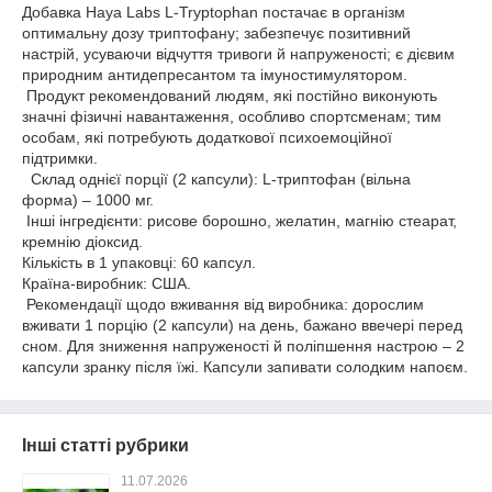
Добавка Haya Labs L-Tryptophan постачає в організм
оптимальну дозу триптофану; забезпечує позитивний
настрій, усуваючи відчуття тривоги й напруженості; є дієвим
природним антидепресантом та імуностимулятором.
Продукт рекомендований людям, які постійно виконують
значні фізичні навантаження, особливо спортсменам; тим
особам, які потребують додаткової психоемоційної
підтримки.
Склад однієї порції (2 капсули): L-триптофан (вільна
форма) – 1000 мг.
Інші інгредієнти: рисове борошно, желатин, магнію стеарат,
кремнію діоксид.
Кількість в 1 упаковці: 60 капсул.
Країна-виробник: США.
Рекомендації щодо вживання від виробника: дорослим
вживати 1 порцію (2 капсули) на день, бажано ввечері перед
сном. Для зниження напруженості й поліпшення настрою – 2
капсули зранку після їжі. Капсули запивати солодким напоєм.
Інші статті рубрики
11.07.2026