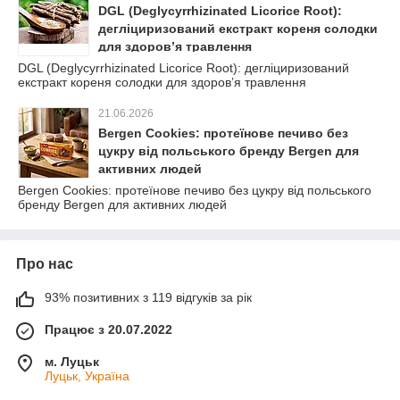
DGL (Deglycyrrhizinated Licorice Root):
дегліциризований екстракт кореня солодки
для здоров’я травлення
DGL (Deglycyrrhizinated Licorice Root): дегліциризований
екстракт кореня солодки для здоров’я травлення
21.06.2026
Bergen Cookies: протеїнове печиво без
цукру від польського бренду Bergen для
активних людей
Bergen Cookies: протеїнове печиво без цукру від польського
бренду Bergen для активних людей
Про нас
93% позитивних з 119 відгуків за рік
Працює з 20.07.2022
м. Луцьк
Луцьк, Україна