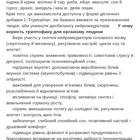
індика й курки, молоко й сир, риба, яйця, квасоля, соя й
горох, арахіс, мигдаль і кеш’ю, деякі злаки.
Крім того, ця амінокислота доступна у формі дієтичних
добавок L-Tryptophan, які бажано вживати за призначенням
лікаря, аби уникнути дисбалансу нейромедіаторів.
У чому
користь триптофану для організму людини
Бере участь у синтезі нейромедіаторів головного мозку
(серотоніну й меланіну), регулюючи настрій, цикли сну та
апетит;
помітно сприяє зниженню тривожності, симптомів стресу й
депресії, поліпшуючи психоемоційний стан;
підтримує імунітет, допомагаючи виробленню білків
імунної системи (імуноглобулінів) і підвищуючи рівень її
опірності;
важливий для утворення м'язових білків, скорочень,
розслаблення й відновлення м’язів;
впливаючи на функції гіпофізу, активізує синтез і
вивільнення гормону росту;
сприяє зменшенню потягу до солодкої їжі, регулюючи
апетит і контроль ваги тіла;
забезпечує глибокий спокійний сон, позитивний настрій і
душевний комфорт;
підвищує рівень фізичної й розумової продуктивності,
благотворно впливаючи на когнітивні здібності (концентрацію