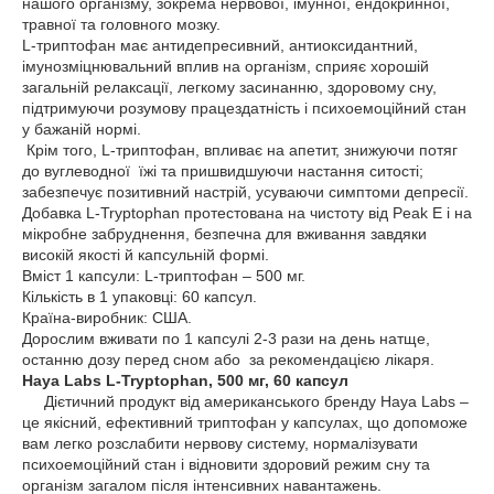
нашого організму, зокрема нервової, імунної, ендокринної,
травної та головного мозку.
L-триптофан має антидепресивний, антиоксидантний,
імунозміцнювальний вплив на організм, сприяє хорошій
загальній релаксації, легкому засинанню, здоровому сну,
підтримуючи розумову працездатність і психоемоційний стан
у бажаній нормі.
Крім того, L-триптофан, впливає на апетит, знижуючи потяг
до вуглеводної їжі та пришвидшуючи настання ситості;
забезпечує позитивний настрій, усуваючи симптоми депресії.
Дoбaвка L-Tryptophan протестована на чистоту від Peak E і на
мікробне забруднення, безпечна для вживання завдяки
високій якості й капсульній формі.
Вміст 1 капсули: L-триптофан – 500 мг.
Кількість в 1 упаковці: 60 капсул.
Країна-виробник: США.
Дорослим вживати по 1 капсулі 2-3 рази на день натще,
останню дозу перед сном або за рекомендацією лікаря.
Haya Labs L-Tryptophan, 500 мг, 60 капсул
Дієтичний продукт від американського бренду Haya Labs –
це якісний, ефективний триптофан у капсулах, що допоможе
вам легко розслабити нервову систему, нормалізувати
психоемоційний стан і відновити здоровий режим сну та
організм загалом після інтенсивних навантажень.