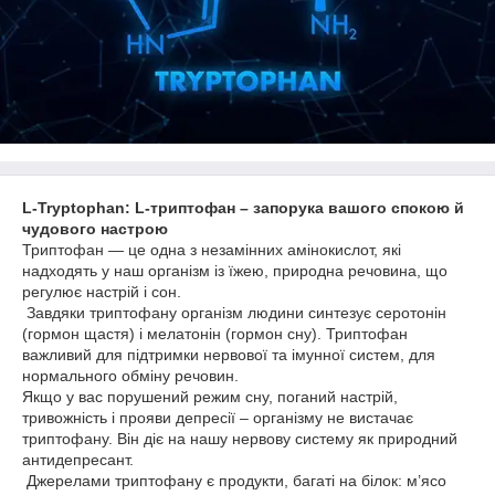
L-Tryptophan: L-триптофан – запорука вашого спокою й
чудового настрою
Триптофан — це одна з незамінних амінокислот, які
надходять у наш організм із їжею, природна речовина, що
регулює настрій і сон.
Завдяки триптофану організм людини синтезує серотонін
(гормон щастя) і мелатонін (гормон сну). Триптофан
важливий для підтримки нервової та імунної систем, для
нормального обміну речовин.
Якщо у вас порушений режим сну, поганий настрій,
тривожність і прояви депресії – організму не вистачає
триптофану. Він діє на нашу нервову систему як природний
антидепресант.
Джерелами триптофану є продукти, багаті на білок: м’ясо