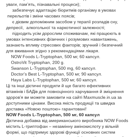
уваги, пам’ять, пізнавальні процеси);
забезпечує адаптацію біоритмів організму в умовах
перельотів і зміни часових поясів;
є дієвим допоміжним засобом у терапії розладів сну,
депресії, алкогольної та наркотичної залежності;
підходить усім дорослим споживачам, які працюють в
умовах інтенсивних фізичних і розумових навантажень,
зазнають впливу стресових факторів; зручний і безпечний
для вживання згідно з рекомендаціями лікаря.
NOW Foods L-Tryptophan, 500 мг, 60 капсул.
OstroVit Tryptophan, 200 g.
Swanson L-Tryptophan, 500 mg, 60 капсул.
Doctor's Best L-Tryptophan, 500 мг, 90 капсул.
Haya Labs L-Tryptophan, 500 мг, 60 капсул.
Ці та інші дієтичні продукти й ще багато ефективних
вітамінів і БАДів для повноцінного харчування й зміцнення
здоров’я ви можете замовити на сайті Maxmuscle.in.ua за
доступними цінами. Висока якість продукції та швидка
доставка «Новою поштою» гарантовані!
NOW Foods L-Tryptophan, 500 мг, 60 капсул
Дієтична добавка від американського виробника NOW Foods
містить L-триптофан – незамінну амінокислоту у вільній
формі, що підтримує здорові функції основних систем