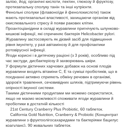
залізо, йод; органічні кислоти, пектин, глюкозу й фруктозу,
протизапальну сполуку танін та інші нутрієнти.
Фенольні сполуки (флавоноїди й фенолокислоти) також
мають протизапальні властивості, захищаючи організм від
окислювального стресу й появи ракових клітин.
Проантоціанідини в складі журавлини пригнічують шлунково-
кишкові інфекції, які спричиняє бактерія Helicobacter pylori.
Журавлину застосовують як дієвий засіб для підвищення
рівня імунітету, у разі авітамінозу й для профілактики
ротовірусної інфекції.
Ягоди корисні і в дитячому раціоні (з 3 років), особливо під
час застуди, дисбактеріозу й захворювань шкіри.
У формули дієтичних харчових добавок на основі плодів
журавлини входять вітаміни С, Е та суміші пробіотиків, що в
поєднанні активно сприяють обміну речовин в організмі,
здоров'я травлення, сечовивідних шляхів, підтримуючи рівень
опірності імунної системи.
Такими дієтичними продуктами ми можемо скористатися,
якщо не маємо можливості споживати ягоди журавлини й
пробіотики в достатній кількості
21st Century Cranberry Plus Probiotic, 60 таблеток.
California Gold Nutrition, Cranberry & Probiotic (Концентрат
журавлини з фруктоолігосахаридами та бактеріями бацилус
коагуланс), 90 жувальних таблеток.