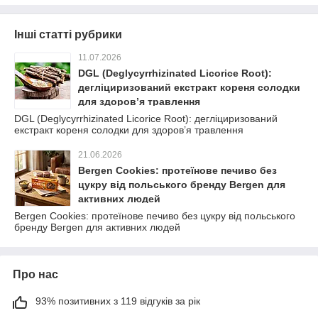
Інші статті рубрики
11.07.2026
DGL (Deglycyrrhizinated Licorice Root):
дегліциризований екстракт кореня солодки
для здоров’я травлення
DGL (Deglycyrrhizinated Licorice Root): дегліциризований
екстракт кореня солодки для здоров’я травлення
21.06.2026
Bergen Cookies: протеїнове печиво без
цукру від польського бренду Bergen для
активних людей
Bergen Cookies: протеїнове печиво без цукру від польського
бренду Bergen для активних людей
Про нас
93% позитивних з 119 відгуків за рік