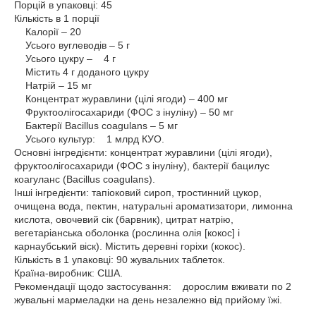
Порцій в упаковці: 45
Кількість в 1 порції
Калорії – 20
Усього вуглеводів – 5 г
Усього цукру – 4 г
Містить 4 г доданого цукру
Натрій – 15 мг
Концентрат журавлини (цілі ягоди) – 400 мг
Фруктоолігосахариди (ФОС з інуліну) – 50 мг
Бактерії Bacillus coagulans – 5 мг
Усього культур: 1 млрд КУО.
Основні інгредієнти: концентрат журавлини (цілі ягоди),
фруктоолігосахариди (ФОС з інуліну), бактерії бацилус
коагуланс (Bacillus coagulans).
Інші інгредієнти: тапіоковий сироп, тростинний цукор,
очищена вода, пектин, натуральні ароматизатори, лимонна
кислота, овочевий сік (барвник), цитрат натрію,
вегетаріанська оболонка (рослинна олія [кокос] і
карнаубський віск). Містить деревні горіхи (кокос).
Кількість в 1 упаковці: 90 жувальних таблеток.
Країна-виробник: США.
Рекомендації щодо застосування: дорослим вживати по 2
жувальні мармеладки на день незалежно від прийому їжі.