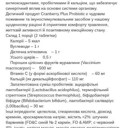
антиоксидантами, пробіотиками й кальцієм, що забезпечує
синергічний вплив на основні системи організму.
Дієтичний продукт Cranberry Plus Probiotic є чудовим
поживним та імуностимулювальним засобом у нашому
щоденному раціоні й сприятиме комфорту травлення,
життєвій активності й позитивному емоційному стану.
Склад 1 порції (2 таблетки)
Калорії – 5 ккал
Вуглеводи – 1 г
Дієтична клітковина – 1 г
Усього цукрів – 0,5 г
Порошок цілісних фруктів журавлини (Vaccinium
macrocarpon) – 500 мг
Вітамін С (у формі аскорбінової кислоти) – 60 мг
Кальцій (як дикальційфосфат) – 110 мг
Запатентована суміш пробіотиків: ацидофільні
лактобактерії (Lactobacillus acidophilus), термофільний
стрептокок (Streptococcus thermophilus), біфідобактерії
біфідум (Bifidobacterium bifidum), лактобактерії саліваріус
(L00bacillus) – 30 мг.
Інші інгредієнти: целюлоза, стеаринова кислота, діоксид
кремнію, кроскармелоза натрію; містить <2%: штучних
барвників (FD&C синій № 2 кармін, FD & AMP; c червоний
40), інулін, силікат магнію, магнію стеарат, поліетиленгліколь,