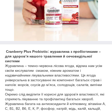
Cranberry Plus Probiotic: журавлина з пробіотиками –
для здоров’я нашого травлення й сечовидільної
системи
Журавлина – темно-червона лісова ягода, відома нам усім
своїм кислуватим смаком, ніжним ароматом і
надзвичайними лікувальними властивостями. Ця ягода
універсальна в застосуванні як компонент багатьох страв і
напоїв: морсів, соусів до м'яса, солодощів, салатів, випічки
тощо.
Окремо слід виділити її корисні для здоров’я властивості, які
сприяють лікуванню та профілактиці багатьох хвороб.
Журавлина багата на антиоксиданти й клітковину, вітаміни А,
С, В1, В2, В6, Е, К, Р; фосфор, натрій, мідь, калій, кальцій,