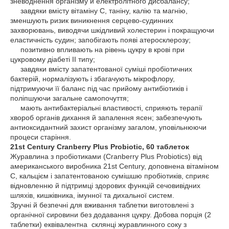
зневоднення організму й електролітного дисбалансу;
завдяки вмісту вітаміну С, таніну, калію та магнію,
зменшують ризик виникнення серцево-судинних
захворювань, виводячи шкідливий холестерин і покращуючи
еластичність судин; запобігають появі атеросклерозу;
позитивно впливають на рівень цукру в крові при
цукровому діабеті ІІ типу;
завдяки вмісту запатентованої суміші пробіотичних
бактерій, нормалізують і збагачують мікрофлору,
підтримуючи її баланс під час прийому антибіотиків і
поліпшуючи загальне самопочуття;
мають антибактеріальні властивості, сприяють терапії
хвороб органів дихання й запалення ясен; забезпечують
антиоксидантний захист організму загалом, уповільнюючи
процеси старіння.
21st Century Cranberry Plus Probiotic, 60 таблеток
Журавлина з пробіотиками (Cranberry Plus Probiotics) від
американського виробника 21st Century, доповнена вітаміном
С, кальцієм і запатентованою сумішшю пробіотиків, сприяє
відновленню й підтримці здорових функцій сечовивідних
шляхів, кишківника, імунної та дихальної систем.
Зручні й безпечні для вживання таблетки виготовлені з
органічної сировини без додавання цукру. Добова порція (2
таблетки) еквівалентна склянці журавлинного соку з