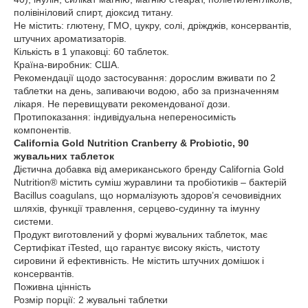
полівініловий спирт, діоксид титану.
Не містить: глютену, ГМО, цукру, солі, дріжджів, консервантів,
штучних ароматизаторів.
Кількість в 1 упаковці: 60 таблеток.
Країна-виробник: США.
Рекомендації щодо застосування: дорослим вживати по 2
таблетки на день, запиваючи водою, або за призначенням
лікаря. Не перевищувати рекомендованої дози.
Протипоказання: індивідуальна непереносимість
компонентів.
California Gold Nutrition Cranberry & Probiotic, 90
жувальних таблеток
Дієтична добавка від американського бренду California Gold
Nutrition® містить суміш журавлини та пробіотиків – бактерій
Bacillus coagulans, що нормалізують здоров’я сечовивідних
шляхів, функції травлення, серцево-судинну та імунну
системи.
Продукт виготовлений у формі жувальних таблеток, має
Сертифікат iTested, що гарантує високу якість, чистоту
сировини й ефективність. Не містить штучних домішок і
консервантів.
Поживна цінність
Розмір порції: 2 жувальні таблетки