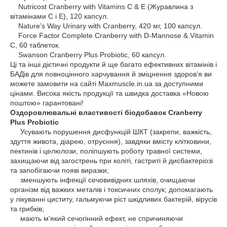
Nutricost Cranberry with Vitamins C & E (Журавлина з
вітамінами C і E), 120 капсул.
Nature's Way Urinary with Cranberry, 420 мг, 100 капсул.
Force Factor Complete Cranberry with D-Mannose & Vitamin
C, 60 таблеток.
Swanson Cranberry Plus Probiotic, 60 капсул.
Ці та інші дієтичні продукти й ще багато ефективних вітамінів і
БАДів для повноцінного харчування й зміцнення здоров’я ви
можете замовити на сайті Maxmuscle.in.ua за доступними
цінами. Висока якість продукції та швидка доставка «Новою
поштою» гарантовані!
Оздоровлювальні властивості біодобавок Cranberry
Plus Probiotic
Усувають порушення дисфункцій ШКТ (закрепи, важкість,
здуття живота, діарею, отруєння), завдяки вмісту клітковини,
пектинів і целюлози, поліпшують роботу травної системи,
захищаючи від загострень при коліті, гастриті й дисбактеріозі
та запобігаючи появі виразки;
зменшують інфекції сечовивідних шляхів, очищаючи
організм від важких металів і токсичних сполук; допомагають
у лікуванні циститу, гальмуючи ріст шкідливих бактерій, вірусів
та грибків;
мають м'який сечогінний ефект, не спричиняючи